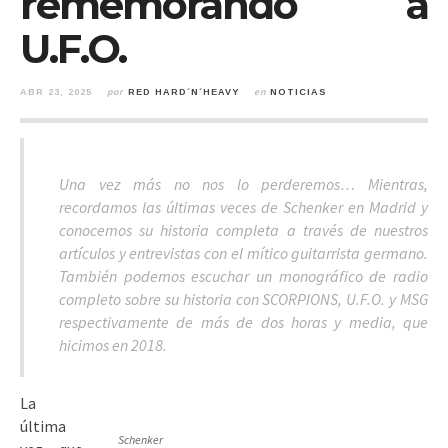
rememorando a
U.F.O.
ABR 23, 2025
por
RED HARD´N´HEAVY
en
NOTICIAS
Una vez más no nos lo perderemos… Mientras,
recordamos las últimas veces de Schenker en Madrid y
conocemos su historia completa a través de nuestros
artículos y entrevistas con el mítico guitarrista germano.
También podemos escuchar un monográfico de radio
completo sobre su historia con SCORPIONS, U.F.O. y MSG
respectivamente de más de dos horas y media, que
hicimos en 2018.
La
última
Schenker