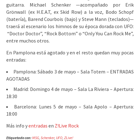
guitarra. Michael Schenker —acompañado por Erik
Grönwall (ex H.E.A.T, ex Skid Row) a la voz, Bodo Schopf
(batería), Barend Courbois (bajo) y Steve Mann (teclados)—
traerá al escenario los himnos de su época dorada con UFO:
“Doctor Doctor”, “Rock Bottom” o “Only You Can Rock Me”,
entre muchos otros.
En Pamplona está agotado y en el resto quedan muy pocas
entradas:
Pamplona: Sábado 3 de mayo – Sala Totem – ENTRADAS
AGOTADAS
Madrid: Domingo 4 de mayo – Sala La Riviera – Apertura:
18:30
Barcelona: Lunes 5 de mayo – Sala Apolo – Apertura:
18:00
Más info y
entradas
en
Z!Live Rock
Etiquetado con:
MSG
,
Schenker
,
UFO
,
ZLive!