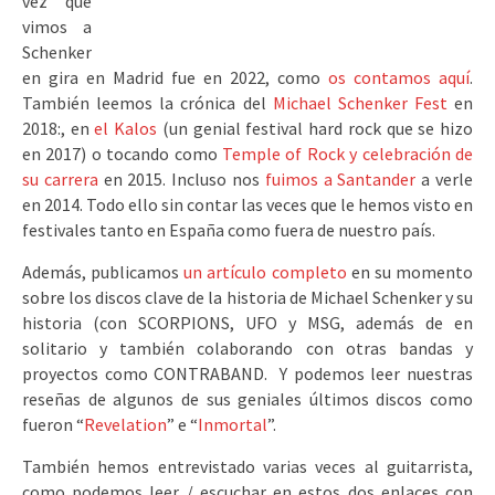
vez que
vimos a
Schenker
en gira en Madrid fue en 2022, como
os contamos aquí
.
También leemos la crónica del
Michael Schenker Fest
en
2018:, en
el Kalos
(un genial festival hard rock que se hizo
en 2017) o tocando como
Temple of Rock y celebración de
su carrera
en 2015. Incluso nos
fuimos a Santander
a verle
en 2014. Todo ello sin contar las veces que le hemos visto en
festivales tanto en España como fuera de nuestro país.
Además, publicamos
un artículo completo
en su momento
sobre los discos clave de la historia de Michael Schenker y su
historia (con SCORPIONS, UFO y MSG, además de en
solitario y también colaborando con otras bandas y
proyectos como CONTRABAND. Y podemos leer nuestras
reseñas de algunos de sus geniales últimos discos como
fueron “
Revelation
” e “
Inmortal
”.
También hemos entrevistado varias veces al guitarrista,
como podemos leer / escuchar en estos dos enlaces con