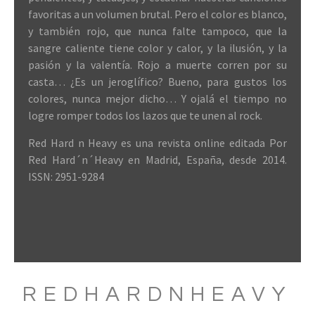
favoritas a un volumen brutal. Pero el color es blanco,
y también rojo, que nunca falte tampoco, que la
sangre caliente tiene color y calor, y la ilusión, y la
pasión y la valentía. Rojo a muerte corren por su
casta… ¿Es un jeroglífico? Bueno, para gustos los
colores, nunca mejor dicho… Y ojalá el tiempo no
logre romper todos los lazos que te unen al rock.
Red Hard n Heavy es una revista online editada Por
Red Hard´n´Heavy en Madrid, España, desde 2014.
ISSN: 2951-9284
REDHARDNHEAVY