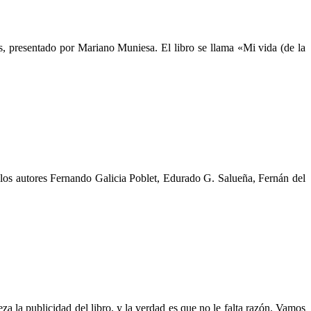
esentado por Mariano Muniesa. El libro se llama «Mi vida (de la
 los autores Fernando Galicia Poblet, Edurado G. Salueña, Fernán del
la publicidad del libro, y la verdad es que no le falta razón. Vamos