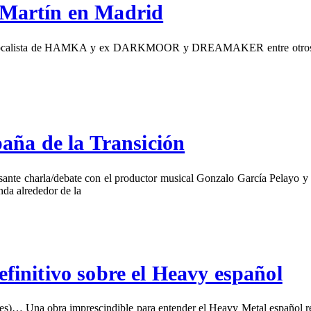
. Martín en Madrid
ín, vocalista de HAMKA y ex DARKMOOR y DREAMAKER entre otros, pr
aña de la Transición
esante charla/debate con el productor musical Gonzalo García Pelayo y
nda alrededor de la
definitivo sobre el Heavy español
s)… Una obra imprescindible para entender el Heavy Metal español reza 