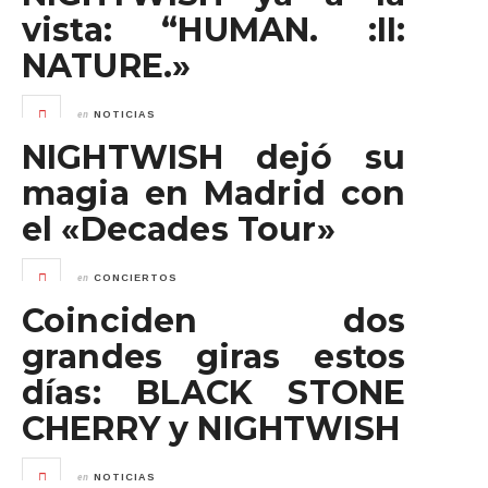
vista: “HUMAN. :II:
NATURE.»
en
NOTICIAS
NIGHTWISH dejó su
magia en Madrid con
el «Decades Tour»
en
CONCIERTOS
Coinciden dos
grandes giras estos
días: BLACK STONE
CHERRY y NIGHTWISH
en
NOTICIAS