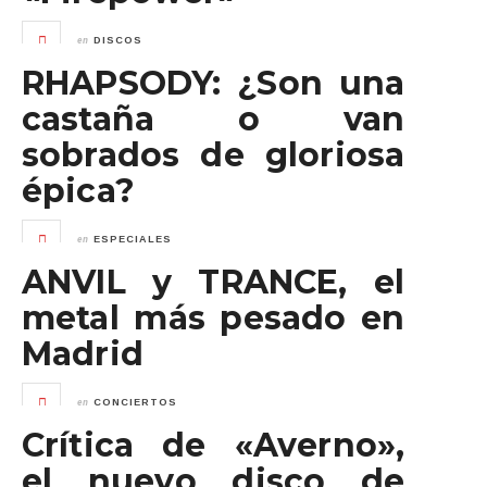
en
DISCOS
RHAPSODY: ¿Son una
castaña o van
sobrados de gloriosa
épica?
en
ESPECIALES
ANVIL y TRANCE, el
metal más pesado en
Madrid
en
CONCIERTOS
Crítica de «Averno»,
el nuevo disco de