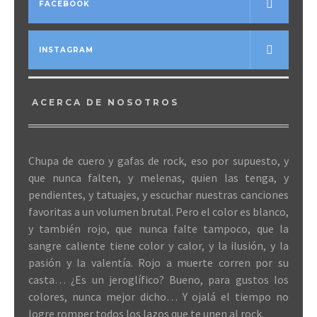
FACEBOOK
INSTAGRAM
ACERCA DE NOSOTROS
Chupa de cuero y gafas de rock, eso por supuesto, y
que nunca falten, y melenas, quien las tenga, y
pendientes, y tatuajes, y escuchar nuestras canciones
favoritas a un volumen brutal. Pero el color es blanco,
y también rojo, que nunca falte tampoco, que la
sangre caliente tiene color y calor, y la ilusión, y la
pasión y la valentía. Rojo a muerte corren por su
casta… ¿Es un jeroglífico? Bueno, para gustos los
colores, nunca mejor dicho… Y ojalá el tiempo no
logre romper todos los lazos que te unen al rock.