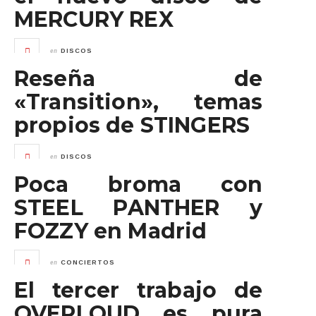
MERCURY REX
en
DISCOS
Reseña de
«Transition», temas
propios de STINGERS
en
DISCOS
Poca broma con
STEEL PANTHER y
FOZZY en Madrid
en
CONCIERTOS
El tercer trabajo de
OVERLOUD es pura