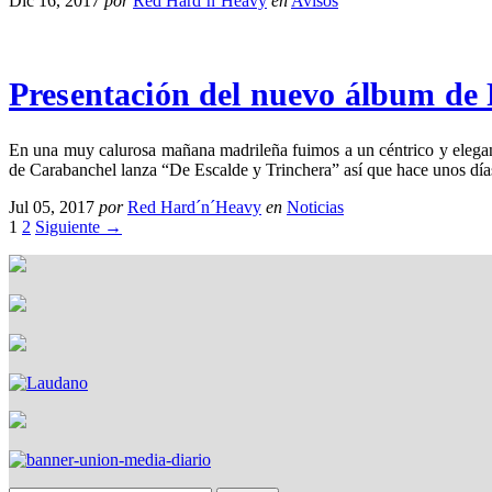
Dic 16, 2017
por
Red Hard´n´Heavy
en
Avisos
Presentación del nuevo álbum de
En una muy calurosa mañana madrileña fuimos a un céntrico y elega
de Carabanchel lanza “De Escalde y Trinchera” así que hace unos día
Jul 05, 2017
por
Red Hard´n´Heavy
en
Noticias
1
2
Siguiente →