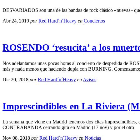
DESVARIADOS son una de las bandas de rock clásico «nuevas» que más
Abr 24, 2019
por
Red Hard´n´Heavy
en
Conciertos
ROSENDO ‘resucita’ a los muerto
Nos adelantamos unas pocas horas al concierto de despedida de ROSE
más y nada menos que haciendo dupla con BURNING. Comenzamos 
Dic 20, 2018
por
Red Hard´n´Heavy
en
Avisos
Imprescindibles en La Riviera 
La semana que viene en Madrid tenemos dos citas imprescindibles, d
CONTRABANDA cerrando gira en Madrid (17 nov) y por el otro
Nov 08, 2018
por
Red Hard´n´Heavy
en
Noticias