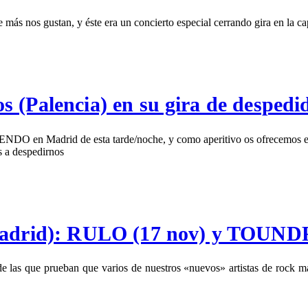
 nos gustan, y éste era un concierto especial cerrando gira en la ca
s (Palencia) en su gira de desped
NDO en Madrid de esta tarde/noche, y como aperitivo os ofrecemos esta
a despedirnos
(Madrid): RULO (17 nov) y TOUND
e las que prueban que varios de nuestros «nuevos» artistas de rock 