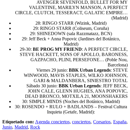
AVENGER SEVENFOLD, BULLET FOR MY
VALENTINE, MARILYN MANSON, A PERFECT
CIRCLE, CLUTCH, TESSERACT, GALATIC EMPIRE…
(Madrid)
28: RINGO STARR (Wizink, Madrid)
29: RINGO STARR (Coliseum, Coruña)
29: SHINEDOWN (sala Razzmatazz, BCN)
29: Jeff Beck + Anna Popovic (Jardines del Botánico,
Madrid)
29-30:
BE PROG MY FRIEND
: A PERFECT CIRCLE,
STEVE HACKETT, SONS OF APOLLO, BARONESS,
GAZPACHO, PLINI, PERSEFONE… (Poble Nou,
Barcelona)
Viernes 29 junio:
BBK Urban Legends
: STEVE
WINWOOD, MAVIS STAPLES, WILKO JOHNSON,
GARI & MALDANBERA, SINIESTRO TOTAL
Sábado 30 junio:
BBK Urban Legends
: JEFF BECK,
JOHN CALE, GLENN HUGHES, ANA POPOVIC,
DEAD BRONCO, MOTXILA 21, MOONSHAKERS
30: SIMPLE MINDS (Noches del Botánico, Madrid)
30: ROSENDO + RULO + BADLANDS – Festival Cultura
Inquieta (Getafe, Madrid):
Etiquetado con:
Agenda conciertos
,
conciertos
,
Corsarios
,
España
,
Junio
,
Madrid
,
Rock