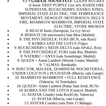
8 y 9
GARAJE SOUND FEST
: GLENN HUGHES
(
Classic DEEP PURPLE Live set
), HARDCORE
SUPERSTAR, BUCKCHERRY, DANKO JONES,
IMPERIAL STATE ELECTRIC, THE TEMPERANCE
MOVEMENT, DEWOLFF, MOTORJESUS, HELL’S
FIRE, MAMMOTH MAMMOTH, IMPERIAL STATE
ELECTRIC, STONE BROKEN
8: REACH Junio (
Zaragoza, La Ley Seca)
8: BERSUIT (30 aniversario) Sala Mon (Madrid)
8: THE PSYCHEDELIC FURS (BCN, sala Razz)
9: KOBRA AND THE LOTUS (Vigo)
9: BUCKCHERRY y NEON DELTA (sala APolo2, Bcn)
9: THE PSYCHEDELIC FURS (sala But, Madrid)
9: NATRIBU + ANYA (sala Soundstage, Madrid)
9: QUEEN + Adam Lambert (Wizink Center, Madrid)
9: 7 ALMAS: Barakaldo
9: INJECTOR, MALEEK, DOMINIUM, NOCHETERNA,
UNDER COLD SUN y PUGNATOR (Murcia, sala Garaje)
10: MAMMOTH MAMMOTH + FULL RESISTANCE
(Valencia, 16 Toneladas)
10: QUEEN+ Adam Lambert (Palau Sant Jordi, BCN)
10: KOBRA AND THE LOTUS (Caracol, Madrid)
11: AVATAR Country (sala RockCity, Valencia)
12: AVATAR (Murcia, sala Garaje)
13: AVATAR Country (sala París 15 Málaga)