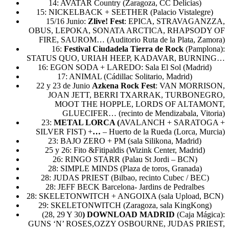
14: AVATAR Country (Zaragoza, CC Delicias)
15: NICKELBACK + SEETHER (Palacio Vistalegre)
15/16 Junio:
Zlive! Fest
: EPICA, STRAVAGANZZA,
OBUS, LEPOKA, SONATA ARCTICA, RHAPSODY OF
FIRE, SAUROM… (Auditorio Ruta de la Plata, Zamora)
16:
Festival Ciudadela Tierra de Rock
(Pamplona):
STATUS QUO, URIAH HEEP, KADAVAR, BURNING…
16: EGON SODA + LAREDO: Sala El Sol (Madrid)
17: ANIMAL (Cádillac Solitario, Madrid)
22 y 23 de Junio
Azkena Rock Fest
: VAN MORRISON,
JOAN JETT, BERRI TXARRAK, TURBONEGRO,
MOOT THE HOPPLE, LORDS OF ALTAMONT,
GLUECIFER… (recinto de Mendizabala, Vitoria)
23:
METAL LORCA (
AVALANCH + SARATOGA +
SILVER FIST) +
…
– Huerto de la Rueda (Lorca, Murcia)
23: BAJO ZERO + PM (sala Silikona, Madrid)
25 y 26: Fito &Fitipaldis (Wizink Center, Madrid)
26: RINGO STARR (Palau St Jordi – BCN)
28: SIMPLE MINDS (Plaza de toros, Granada)
28: JUDAS PRIEST (Bilbao, recinto Cubec / BEC)
28: JEFF BECK Barcelona- Jardins de Pedralbes
28: SKELETONWITCH + ANGOIXA (sala Upload, BCN)
29: SKELETONWITCH (Zaragoza, sala KingKong)
(28, 29 Y 30
) DOWNLOAD MADRID
(Caja Mágica):
GUNS ‘N’ ROSES,OZZY OSBOURNE, JUDAS PRIEST,