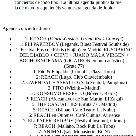
conciertos de todo tipo. La última agenda publicada fue
la de
mayo
y aquí tenéis ya nuestra agenda de Junio:
Agenda conciertos Junio
1: REACH (
Vitoria-Gasteiz, Urban Rock Concept
)
1: ELI PAPERBOY (Leganés, Blues Festival Southside)
1: Festival Fosa de Frikis (Flojito) en Madrid: EL SOBRINO
DEL DIABLO + CHIVI + JUAKO MALA VIRGEN +
BOCHORNORAMA (GIGATRON en puto acústico)…
(Gruta 77)
1: Fito & Fitipaldis (Córdoba, Plaza Toros)
2: REACH (Lugo, Club Clavicémbalo)
2: GWENDAL + ASFALTO (Sala Zentral, Pamplona)
2: FITO (Wizink – Madrid)
2: KONSUMO RESPETO (Bóveda, Barna)
3: REACH (Aldeamayor de San Martín, El Zagal)
5: THE CASUALTIES (Gruta 77 , Madrid)
5: REACH (Bilbao, Café Teatro La Nube)
6: REACH en Ourense, Café Cultural Auriense
7: ELI PAPER REDBOY (Festival Insomni, Girona)
7: REACH (Maliaño, Rock Pub La Tribu)
7: ANIMAL (sala Monasterio, BCN)