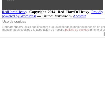
RedHardnHeavy
Copyright 2014 Red Hard´n´Heavy
Proudly
powered by WordPress
—
Theme: JustWrite by
Acosmin
Uso de cookies
Redhardnheavy utiliza cookies para que usted tenga la mejor experiencia de us
mencionadas cookies y la aceptación de nuestra
política de cookies
, pinche el 