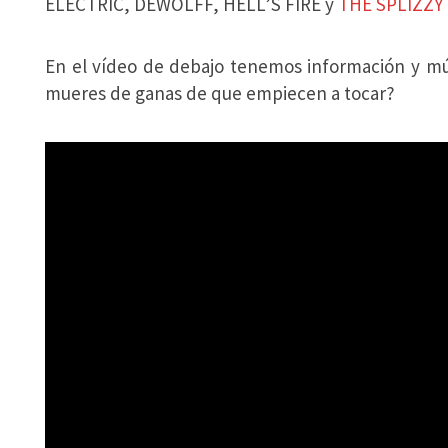
ELECTRIC, DEWOLFF, HELL’S FIRE y
THE SPLIZZY
En el vídeo de debajo tenemos información y mús
mueres de ganas de que empiecen a tocar?