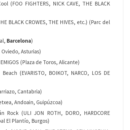
ad Cool (FOO FIGHTERS, NICK CAVE, THE BLACK
a (THE BLACK CROWES, THE HIVES, etc.) (Parc del
al,
Barcelona
)
 Oviedo, Asturias)
EMIGOS (Plaza de Toros, Alicante)
rata Beach (EVARISTO, BOIKOT, NARCO, LOS DE
rriazo, Cantabria)
etxea, Andoain, Guipúzcoa)
rbarán Rock (ULI JON ROTH, DORO, HARDCORE
l El Plantío, Burgos)