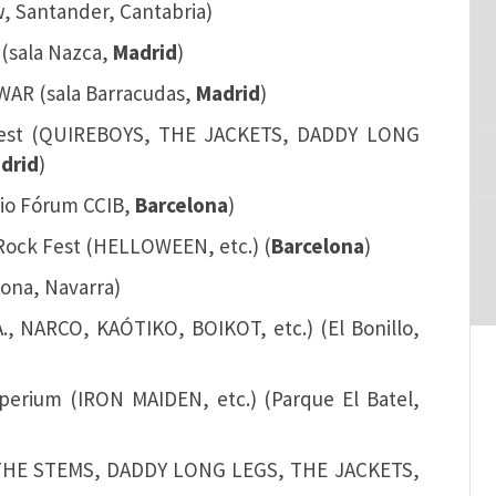
, Santander, Cantabria)
(sala Nazca,
Madrid
)
 WAR (sala Barracudas,
Madrid
)
n’ Fest (QUIREBOYS, THE JACKETS, DADDY LONG
drid
)
rio Fórum CCIB,
Barcelona
)
a Rock Fest (HELLOWEEN, etc.) (
Barcelona
)
lona, Navarra)
S.A., NARCO, KAÓTIKO, BOIKOT, etc.) (El Bonillo,
mperium (IRON MAIDEN, etc.) (Parque El Batel,
ck (THE STEMS, DADDY LONG LEGS, THE JACKETS,