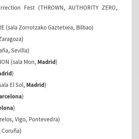
esurrection Fest (THROWN, AUTHORITY ZERO,
 (sala Zorrotzako Gaztetxea, Bilbao)
 Zaragoza)
ña, Sevilla)
ION (sala Mon,
Madrid
)
drid
)
ala El Sol,
Madrid
)
arcelona
)
elona
)
relos, Vigo, Pontevedra)
A Coruña)