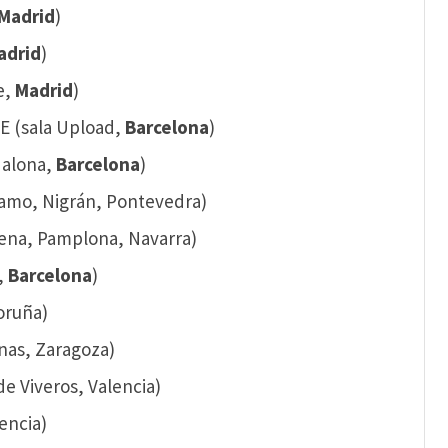
Madrid
)
adrid
)
e,
Madrid
)
E (sala Upload,
Barcelona
)
dalona,
Barcelona
)
jamo, Nigrán, Pontevedra)
rena, Pamplona, Navarra)
,
Barcelona
)
oruña)
inas, Zaragoza)
de Viveros, Valencia)
encia)