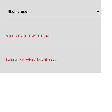
NUESTRO TWITTER
Tweets por @RedHardnHeavy