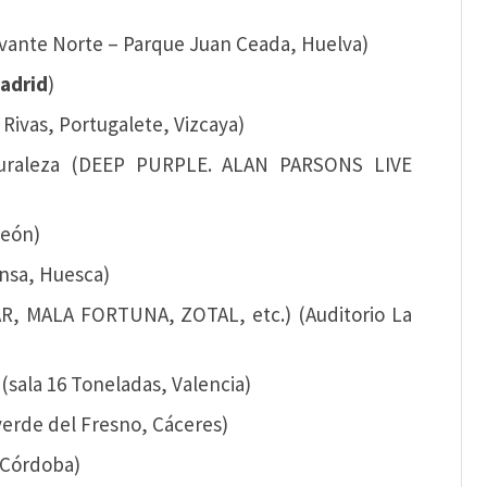
evante Norte – Parque Juan Ceada, Huelva)
adrid
)
 Rivas, Portugalete, Vizcaya)
aturaleza (DEEP PURPLE. ALAN PARSONS LIVE
León)
insa, Huesca)
AR, MALA FORTUNA, ZOTAL, etc.) (Auditorio La
sala 16 Toneladas, Valencia)
verde del Fresno, Cáceres)
, Córdoba)