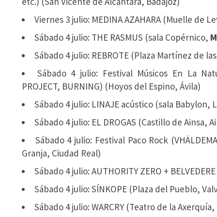
etc.) (San Vicente de Alcántara, Badajoz)
Viernes 3 julio: MEDINA AZAHARA (Muelle de L
Sábado 4 julio: THE RASMUS (sala Copérnico,
M
Sábado 4 julio: REBROTE (Plaza Martínez de las
Sábado 4 julio: Festival Músicos En La N
PROJECT, BURNING) (Hoyos del Espino, Ávila)
Sábado 4 julio: LINAJE acústico (sala Babylon, 
Sábado 4 julio: EL DROGAS (Castillo de Ainsa, A
Sábado 4 julio: Festival Paco Rock (VHÄLDEM
Granja, Ciudad Real)
Sábado 4 julio: AUTHORITY ZERO + BELVEDERE (
Sábado 4 julio: SÍNKOPE (Plaza del Pueblo, Val
Sábado 4 julio: WARCRY (Teatro de la Axerquía