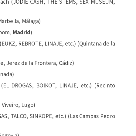
orbeach (JODIE CASH, THE STEMS, SEX MUSEUM,
Marbella, Málaga)
lroom,
Madrid
)
ck (EUKZ, REBROTE, LINAJE, etc.) (Quintana de la
, Jerez de la Frontera, Cádiz)
anada)
st (EL DROGAS, BOIKOT, LINAJE, etc.) (Recinto
 Viveiro, Lugo)
ROGAS, TALCO, SINKOPE, etc.) (Las Campas Pedro
Segovia)