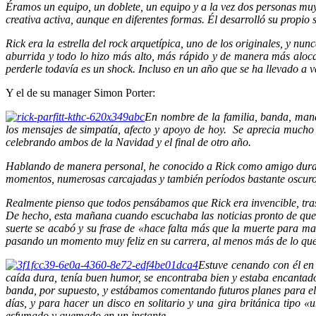
Éramos un equipo, un doblete, un equipo y a la vez dos personas muy
creativa activa, aunque en diferentes formas. Él desarrolló su propio 
Rick era la estrella del rock arquetípica, uno de los originales, y n
aburrida y todo lo hizo más alto, más rápido y de manera más alocad
perderle todavía es un shock. Incluso en un año que se ha llevado a
Y el de su manager Simon Porter:
En nombre de la familia, banda, mana
los mensajes de simpatía, afecto y apoyo de hoy. Se aprecia mucho 
celebrando ambos de la Navidad y el final de otro año.
Hablando de manera personal, he conocido a Rick como amigo dura
momentos, numerosas carcajadas y también períodos bastante oscuro
Realmente pienso que todos pensábamos que Rick era invencible, tra
De hecho, esta mañana cuando escuchaba las noticias pronto de que e
suerte se acabó y su frase de «hace falta más que la muerte para m
pasando un momento muy feliz en su carrera, al menos más de lo qu
Estuve cenando con él en 
caída dura, tenía buen humor, se encontraba bien y estaba encantad
banda, por supuesto, y estábamos comentando futuros planes para el g
días, y para hacer un disco en solitario y una gira británica tipo 
esfumado y quemado en un instante.