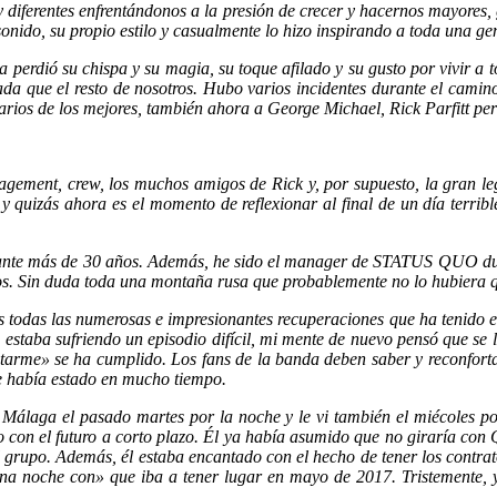
 diferentes enfrentándonos a la presión de crecer y hacernos mayores, 
sonido, su propio estilo y casualmente lo hizo inspirando a toda una ge
unca perdió su chispa y su magia, su toque afilado y su gusto por vivir 
a que el resto de nosotros. Hubo varios incidentes durante el camino
 varios de los mejores, también ahora a George Michael, Rick Parfitt
gement, crew, los muchos amigos de Rick y, por supuesto, la gran le
y quizás ahora es el momento de reflexionar al final de un día terr
nte más de 30 años. Además, he sido el manager de STATUS QUO dura
s. Sin duda toda una montaña rusa que probablemente no lo hubiera q
s todas las numerosas e impresionantes recuperaciones que ha tenido 
staba sufriendo un episodio difícil, mi mente de nuevo pensó que se 
atarme» se ha cumplido. Los fans de la banda deben saber y reconfor
e había estado en mucho tiempo.
Málaga el pasado martes por la noche y le vi también el miécoles po
o con el futuro a corto plazo. Él ya había asumido que no giraría con
rupo. Además, él estaba encantado con el hecho de tener los contratos
«una noche con» que iba a tener lugar en mayo de 2017. Tristemente, y