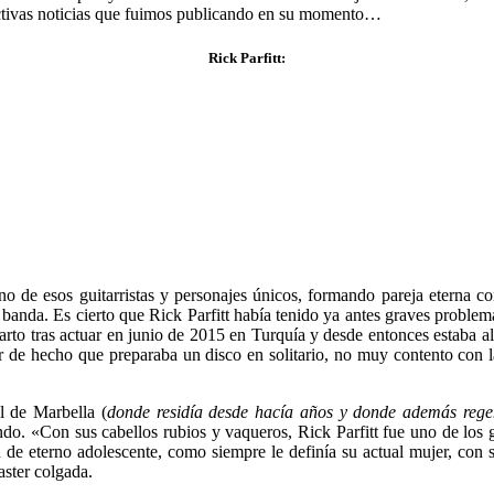
ctivas noticias que fuimos publicando en su momento…
Rick Parfitt:
no de esos guitarristas y personajes únicos, formando pareja eterna
banda. Es cierto que Rick Parfitt había tenido ya antes graves problema
farto tras actuar en junio de 2015 en Turquía y desde entonces estaba a
r de hecho que preparaba un disco en solitario, no muy contento con l
l de Marbella (
donde residía desde hacía años y donde además regen
do. «Con sus cabellos rubios y vaqueros, Rick Parfitt fue uno de los gu
e eterno adolescente, como siempre le definía su actual mujer, con su
aster colgada.