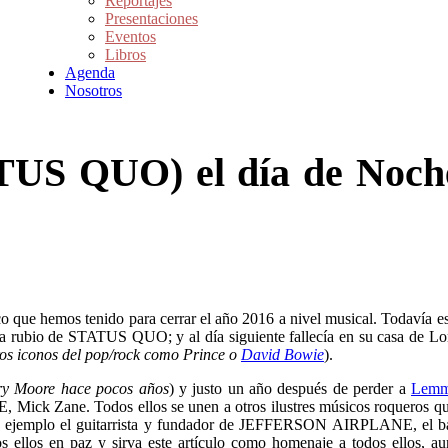
Reportajes
Presentaciones
Eventos
Libros
Agenda
Nosotros
ATUS QUO) el día de Noch
o que hemos tenido para cerrar el año 2016 a nivel musical. Todavía 
rista rubio de STATUS QUO; y al día siguiente fallecía en su casa de 
ros iconos del pop/rock como Prince o
David Bowie
).
y Moore hace pocos años
) y justo un año después de perder a
Lem
E, Mick Zane. Todos ellos se unen a otros ilustres músicos roqueros qu
r ejemplo el guitarrista y fundador de JEFFERSON AIRPLANE, el 
los en paz y sirva este artículo como homenaje a todos ellos, aun