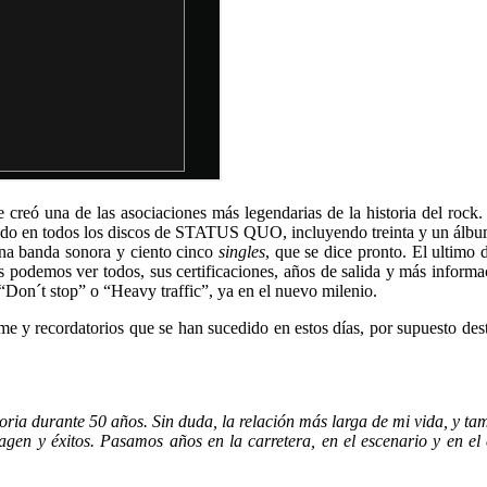
 se creó una de las asociaciones más legendarias de la historia del 
do en todos los discos de STATUS QUO, incluyendo treinta y un álbumes
 una banda sonora y ciento cinco
singles
, que se dice pronto. El ultimo
s podemos ver todos, sus certificaciones, años de salida y más informac
Don´t stop” o “Heavy traffic”, ya en el nuevo milenio.
me y recordatorios que se han sucedido en estos días, por supuesto de
ria durante 50 años. Sin duda, la relación más larga de mi vida, y tambi
en y éxitos. Pasamos años en la carretera, en el escenario y en el 