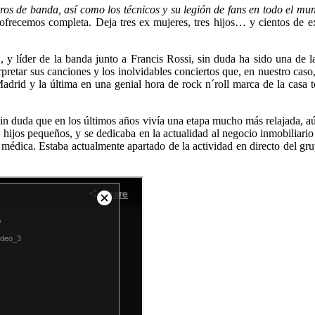
s de banda, así como los técnicos y su legión de fans en todo el m
ofrecemos completa. Deja tres ex mujeres, tres hijos… y cientos de ex
íder de la banda junto a Francis Rossi, sin duda ha sido una de las
nterpretar sus canciones y los inolvidables conciertos que, en nuestro ca
adrid y la última en una genial hora de rock n´roll marca de la casa to
sin duda que en los últimos años vivía una etapa mucho más relajada,
 hijos pequeños, y se dedicaba en la actualidad al negocio inmobiliar
 médica. Estaba actualmente apartado de la actividad en directo del gru