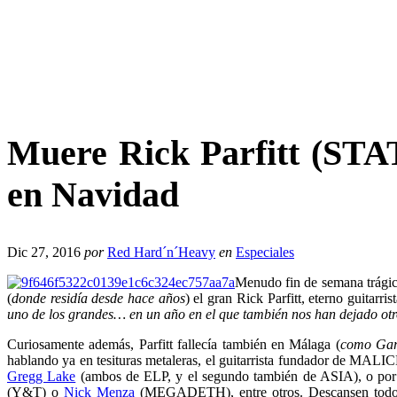
Muere Rick Parfitt (ST
en Navidad
Dic 27, 2016
por
Red Hard´n´Heavy
en
Especiales
Menudo fin de semana trágic
(
donde residía desde hace años
) el gran Rick Parfitt, eterno guitar
uno de los grandes… en un año en el que también nos han dejado ot
Curiosamente además, Parfitt fallecía también en Málaga (
como Gar
hablando ya en tesituras metaleras, el guitarrista fundador de MALIC
Gregg Lake
(ambos de ELP, y el segundo también de ASIA), o po
(Y&T) o
Nick Menza
(MEGADETH), entre otros. Descansen todos el