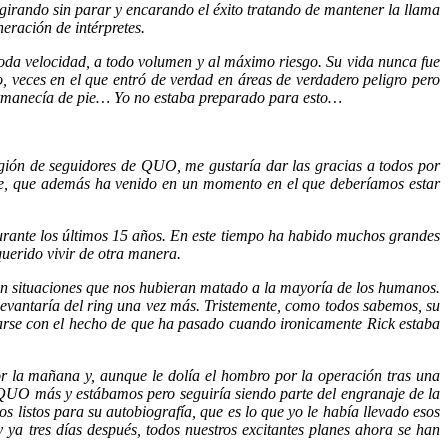
girando sin parar y encarando el éxito tratando de mantener la llama
neración de intérpretes.
a toda velocidad, a todo volumen y al máximo riesgo. Su vida nunca fue
, veces en el que entró de verdad en áreas de verdadero peligro pero
 permanecía de pie… Yo no estaba preparado para esto…
gión de seguidores de QUO, me gustaría dar las gracias a todos por
ible, que además ha venido en un momento en el que deberíamos estar
nte los últimos 15 años. En este tiempo ha habido muchos grandes
uerido vivir de otra manera.
en situaciones que nos hubieran matado a la mayoría de los humanos.
levantaría del ring una vez más. Tristemente, como todos sabemos, su
tarse con el hecho de que ha pasado cuando ironicamente Rick estaba
r la mañana y, aunque le dolía el hombro por la operación tras una
 QUO más y estábamos pero seguiría siendo parte del engranaje de la
 listos para su autobiografía, que es lo que yo le había llevado esos
 ya tres días después, todos nuestros excitantes planes ahora se han