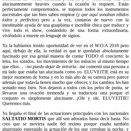
alucinantemente heavies cuando la ocasión lo requiere. Están
perfectamente compenetrados, se trajeron todos los instrumentos
ancestrales que tan bien saben emplear (
y que aquí sonaban nítidos
todos y perfectos
) pero a la vez, contaron de nuevo con la
inestimable ayuda de una guapísima e increíble chica que traduce y
vive todo el show, contándolo de una forma extraordinaria,
viviéndolo a muerte en lenguaje de signos.
Ya la habíamos tenido oportunidad de ver en el W:O:A 2018 pero
aquí, debajo de ella, la verdad es que te quedabas absolutamente
fascinado por esa genial manera de contar TODO el concierto: la
letra, los sonidos, los movimientos de los músicos al mismo tiempo
que ellos… –
no puedo dejar de mirarla
– me comentó una persona a
mi lado que estaba tan alucinada como yo. ELUVEITIE está en su
mejor momento de forma y en lo más alto de su carrera pero parece
además que todavía tienen mucho que ofrecer, y los cambios les han
sentado muy bien. Nos dejaron a todos con los pelos de punta, se
llevaron una ovación tremenda y su traductora otra porque el
conjunto es simplemente alucinante. ¡Ole y ole, ELUVEITIE!
Queremos más.
Ya llegaba el final de las actuaciones principales con los nacionales
SALTATIO MORTIS
que allí son adorados hasta decir basta. No
creo que se moviera nadie del recinto porque estaba también
abarrotado esperando la actuación de los que cerraban la noche, y