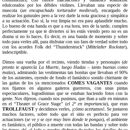
edulcorados por los débiles violines. Llevaban una especie de
mascota (
un encapuchado torturador medieval
), encargado de
realizar los guturales pero a la vez darle la nota graciosa y simpática
a su actuación. Eso sí, la voz limpia no era para aplaudirle mucho.
Lo bueno de esta banda es que a esa hora, tres de la tarde, cumplen
perfectamente ya que te diviertes si les estás viendo pero no es un
drama si no lo haces. Es decir, es una banda de momento y sobre
todo para verles allí, para disfrutar con sus fans de verdad sobre todo
con los acordes Folk del “Thunderstruck” (
Mittelalter Rockstar
),
indescriptible.
Dimos una vuelta por el recinto, viendo tiendas y personajes (
de
pronto te aparecía La Muerte, luego Hadas – tanto buenas como
malas
), admirando las vestimentas tan bonitas que llevaban el 90%
de los asistentes, oyendo de fondo el fantástico sonido chirriante de
las gaitas de los ya mencionados
COMES VAGANTES
cuando
nos fijamos en algunos gaiteros guerreros, con unas pintas
espectaculares, logradísimas que se estaban haciendo fotos con la
gente. Nos dijeron, cuando nos pusimos, que iban a salir en minutos
en el “Theater of Grace Stage” (
el 2º en importancia
), que eran
TROLLFAUST
y decidimos verles, ¡cómo acertamos!. Se juntaron
muchos factores, sobre todo que el sitio es perfecto para ver
actuaciones (
se ve y se oye muy bien donde te pongas
), el ambiente
es fantástico, el público a muerte con todas las bandas y sobre todo
les tienes ahí, al lado y puedes disfrutar de todos los detalles de su