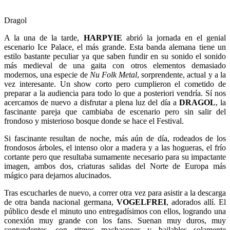
Dragol
A la una de la tarde,
HARPYIE
abrió la jornada en el genial
escenario Ice Palace, el más grande. Esta banda alemana tiene un
estilo bastante peculiar ya que saben fundir en su sonido el sonido
más medieval de una gaita con otros elementos demasiado
modernos, una especie de
Nu Folk Metal
, sorprendente, actual y a la
vez interesante. Un show corto pero cumplieron el cometido de
preparar a la audiencia para todo lo que a posteriori vendría. Sí nos
acercamos de nuevo a disfrutar a plena luz del día a
DRAGOL
, la
fascinante pareja que cambiaba de escenario pero sin salir del
frondoso y misterioso bosque donde se hace el Festival.
Si fascinante resultan de noche, más aún de día, rodeados de los
frondosos árboles, el intenso olor a madera y a las hogueras, el frío
cortante pero que resultaba sumamente necesario para su impactante
imagen, ambos dos, criaturas salidas del Norte de Europa más
mágico para dejarnos alucinados.
Tras escucharles de nuevo, a correr otra vez para asistir a la descarga
de otra banda nacional germana,
VOGELFREI
, adorados allí. El
público desde el minuto uno entregadísimos con ellos, logrando una
conexión muy grande con los fans. Suenan muy duros, muy
contundentes, con ritmos machacones y bailables solamente