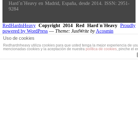
Hard´n´Heavy en Madrid, España, desde 2014. ISSN: 2951-
9284
RedHardnHeavy
Copyright 2014 Red Hard´n´Heavy
Proudly
powered by WordPress
—
Theme: JustWrite by
Acosmin
Translate »
Uso de cookies
Redhardnheavy utiliza cookies para que usted tenga la mejor experiencia de us
mencionadas cookies y la aceptación de nuestra
política de cookies
, pinche el 