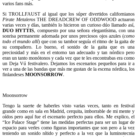
varios fans más.
Si TROLLFAUST al igual que los súper divertidos californianos
Pirate Metaleros
THE DREADCREW OF ODDWOOD actuaron
varias veces y días, también lo hicieron un curioso dúo llamado así,
DUO HYTTIS
, compuesto por una señora elegantísima, con una
sonrisa permanente adornada por unos preciosos ojos azules (
como
todo el mundo allí
) que con su tambor seguía el ritmo de la gaita de
su compañero. Lo bueno, el sonido de la gaita que es una
preciosidad y más en el entorno tan adecuado y tan nórdico pero
eran un tanto monótonos y cada vez que te les encontrabas era como
un Deja Vú festivalero. Dejamos los escenarios pequeños para ir a
ver a una de las bandas que más me gustan de la escena nórdica, los
finlandeses
MOONSORROW
.
Moonsorrow
Tengo la suerte de haberles visto varias veces, tanto en festival
grande como en sala en Madrid, cerquita, imborrable de mi mente y
oídos pero aquí fue el escenario perfecto para ellos. Me explico, el
“Ice Palace Stage” tiene las medidas perfectas para ser un lugar de
espacio para verles como figuras importantes que son pero a la vez
teniendo un sonido nítido y perfecto a la vez que la luminotecnia