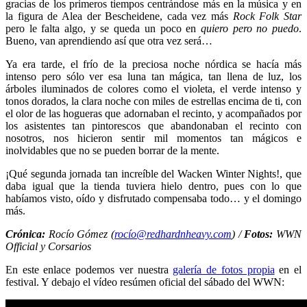
gracias de los primeros tiempos centrándose más en la música y en
la figura de Alea der Bescheidene, cada vez más
Rock Folk Star
pero le falta algo, y se queda un poco en
quiero pero no puedo
.
Bueno, van aprendiendo así que otra vez será…
Ya era tarde, el frío de la preciosa noche nórdica se hacía más
intenso pero sólo ver esa luna tan mágica, tan llena de luz, los
árboles iluminados de colores como el violeta, el verde intenso y
tonos dorados, la clara noche con miles de estrellas encima de ti, con
el olor de las hogueras que adornaban el recinto, y acompañados por
los asistentes tan pintorescos que abandonaban el recinto con
nosotros, nos hicieron sentir mil momentos tan mágicos e
inolvidables que no se pueden borrar de la mente.
¡Qué segunda jornada tan increíble del Wacken Winter Nights!, que
daba igual que la tienda tuviera hielo dentro, pues con lo que
habíamos visto, oído y disfrutado compensaba todo… y el domingo
más.
Crónica:
Rocío Gómez (
rocío@redhardnheavy.com
) /
Fotos:
WWN
Official y Corsarios
En este enlace podemos ver nuestra
galería de fotos propia
en el
festival. Y debajo el vídeo resúmen oficial del sábado del WWN: