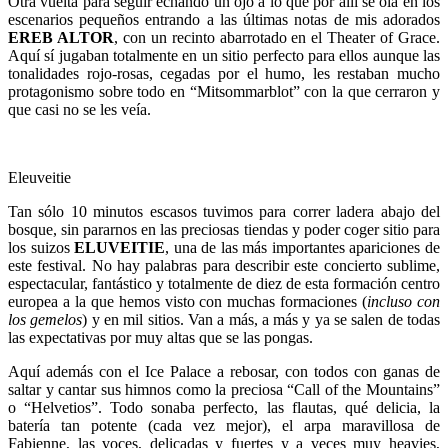
Otra vuelta para seguir echando un ojo a lo que por allí se oía en los
escenarios pequeños entrando a las últimas notas de mis adorados
EREB ALTOR
, con un recinto abarrotado en el Theater of Grace.
Aquí sí jugaban totalmente en un sitio perfecto para ellos aunque las
tonalidades rojo-rosas, cegadas por el humo, les restaban mucho
protagonismo sobre todo en “Mitsommarblot” con la que cerraron y
que casi no se les veía.
Eleuveitie
Tan sólo 10 minutos escasos tuvimos para correr ladera abajo del
bosque, sin pararnos en las preciosas tiendas y poder coger sitio para
los suizos
ELUVEITIE
, una de las más importantes apariciones de
este festival. No hay palabras para describir este concierto sublime,
espectacular, fantástico y totalmente de diez de esta formación centro
europea a la que hemos visto con muchas formaciones (
incluso con
los gemelos
) y en mil sitios. Van a más, a más y ya se salen de todas
las expectativas por muy altas que se las pongas.
Aquí además con el Ice Palace a rebosar, con todos con ganas de
saltar y cantar sus himnos como la preciosa “Call of the Mountains”
o “Helvetios”. Todo sonaba perfecto, las flautas, qué delicia, la
batería tan potente (cada vez mejor), el arpa maravillosa de
Fabienne, las voces, delicadas y fuertes y a veces muy heavies,