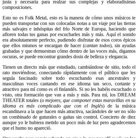
justa y necesaria para realzar sus complejas y elaboradísimas
composiciones.
Esto no es Folk Metal, esto es la manera de cómo unos músicos te
pueden transportar con sus colocadas notas a un viaje por las tierras
más salvajes e inhóspitas del frío Norte de Europa, haciendo que
afloren todas tus ganas por escucharles más y más. Aquí el sonido
era absolutamente perfecto, pudiendo disfrutar de esos coros épicos
que ellos mismos se encargan de hacer (
cantan todos
), sin ayudas
grabadas y que demuestran cómo dentro de las voces más, digamos
oscuras, se puede encontrar grandes dosis de belleza y elegancia.
Tienen un directo más que estudiado, cambiándose de sitio, todo el
rato moviéndose, conectando rápidamente con el público que les
seguía fascinado sobre todo escuchando esas ancestrales y
masculinas voces cantando en ese idioma tan seco, cortante y
atractivo para mí como es el finlandés. Si no les habéis escuchado o
visto, otra formación que van a más y más. Para mí, los DREAM
THEATER totales (
o mejores, que componer estas maravillas en su
idioma es más complicado que con el Inglés
) de la música
escandinava a la que hacen más atractiva, sacándoles de ser no sólo
un combinado de guturales o gaitas sin control. Concierto de diez
aunque yo le hubiera metido un poco más de luz pero agradecemos
que el humo no apareció.