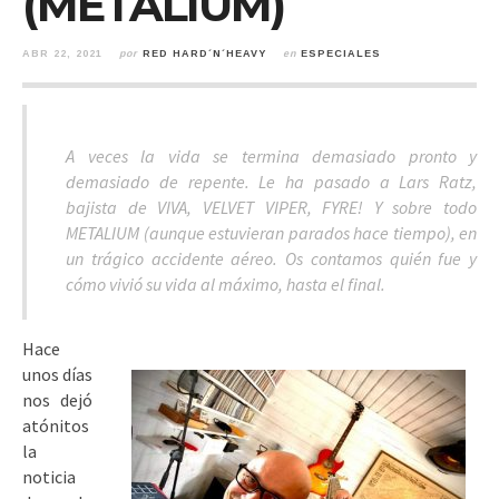
(METALIUM)
ABR 22, 2021
por
RED HARD´N´HEAVY
en
ESPECIALES
A veces la vida se termina demasiado pronto y
demasiado de repente. Le ha pasado a Lars Ratz,
bajista de VIVA, VELVET VIPER, FYRE! Y sobre todo
METALIUM (aunque estuvieran parados hace tiempo), en
un trágico accidente aéreo. Os contamos quién fue y
cómo vivió su vida al máximo, hasta el final.
Hace
unos días
nos dejó
atónitos
la
noticia