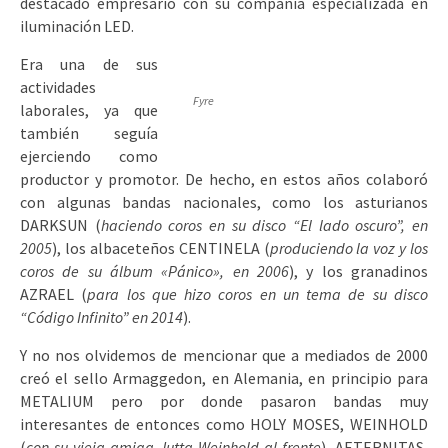
destacado empresario con su compañía especializada en
iluminación LED.
Era una de sus
actividades
Fyre
laborales, ya que
también seguía
ejerciendo como
productor y promotor. De hecho, en estos años colaboró
con algunas bandas nacionales, como los asturianos
DARKSUN (
haciendo coros en su disco “El lado oscuro”, en
2005
), los albaceteños CENTINELA (
produciendo la voz y los
coros de su álbum «Pánico», en 2006
), y los granadinos
AZRAEL (
para los que hizo coros en un tema de su disco
“Código Infinito” en 2014
).
Y no nos olvidemos de mencionar que a mediados de 2000
creó el sello Armaggedon, en Alemania, en principio para
METALIUM pero por donde pasaron bandas muy
interesantes de entonces como HOLY MOSES, WEINHOLD
(
con su vieja amiga Jutta Weinhold al frente
), AETERNITAS,