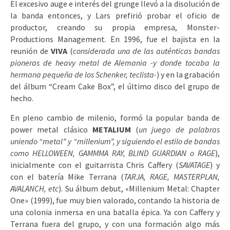
El excesivo auge e interés del grunge llevó a la disolución de
la banda entonces, y Lars prefirió probar el oficio de
productor, creando su propia empresa, Monster-
Productions Management. En 1996, fue el bajista en la
reunión de
VIVA
(
considerada una de las auténticas bandas
pioneras de heavy metal de Alemania -y donde tocaba la
hermana pequeña de los Schenker, teclista-
) y en la grabación
del álbum “Cream Cake Box”, el último disco del grupo de
hecho.
En pleno cambio de milenio, formó la popular banda de
power metal clásico
METALIUM
(
un juego de palabras
uniendo “metal” y “millenium”, y
siguiendo el estilo de bandas
como HELLOWEEN, GAMMMA RAY, BLIND GUARDIAN o RAGE
),
inicialmente con el guitarrista Chris Caffery (
SAVATAGE
) y
con el batería Mike Terrana (
TARJA, RAGE, MASTERPLAN,
AVALANCH, etc
). Su álbum debut, «Millenium Metal: Chapter
One» (1999), fue muy bien valorado, contando la historia de
una colonia inmersa en una batalla épica. Ya con Caffery y
Terrana fuera del grupo, y con una formación algo más