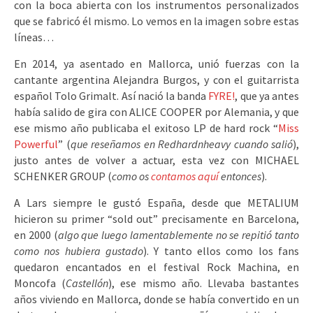
con la boca abierta con los instrumentos personalizados
que se fabricó él mismo. Lo vemos en la imagen sobre estas
líneas…
En 2014, ya asentado en Mallorca, unió fuerzas con la
cantante argentina Alejandra Burgos, y con el guitarrista
español Tolo Grimalt. Así nació la banda
FYRE!
, que ya antes
había salido de gira con ALICE COOPER por Alemania, y que
ese mismo año publicaba el exitoso LP de hard rock “
Miss
Powerful
” (
que reseñamos en Redhardnheavy cuando salió
),
justo antes de volver a actuar, esta vez con MICHAEL
SCHENKER GROUP (
como os
contamos aquí
entonces
).
A Lars siempre le gustó España, desde que METALIUM
hicieron su primer “sold out” precisamente en Barcelona,
en 2000 (
algo que luego lamentablemente no se repitió tanto
como nos hubiera gustado
). Y tanto ellos como los fans
quedaron encantados en el festival Rock Machina, en
Moncofa (
Castellón
), ese mismo año. Llevaba bastantes
años viviendo en Mallorca, donde se había convertido en un