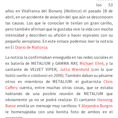
los 53
años en Vilafranca del Bonany (
Mallorca
) el pasado 18 de
abril, en un accidente de aviación del que aún se desconocen
las causas. Los que le conocían le tenían un gran cariño,
pero también afirman que le gustaba vivir la vida con mucha
intensidad y describen su afición a hacer espirales con su
pequeño aeroplano. En este enlace podemos leer la noticia
en
El Diario de Mallorca
.
La noticia la confirmaban enseguida en las redes sociales el
ex batería de METALIUM y GAMMA RAY,
Michael Ehré
, y la
cantante de VELVET VIPER,
Jutta Wienhold
(
con la que
había vuelto a colaborar en 2006
). También daban su pésame
otros ex miembros de METALIUM: el guitarrista
Chris
Caffery
cuenta, entre muchas otras cosas, que se estaba
hablando de una posible reunión de METALIUM que
obviamente ya no se podrá realizar. El cantante
Henning
Basse
emitía un mensaje muy cariñoso. Y
Alejandra Burgos
le homenajeaba con una bonita foto de ambos en el
escenario.