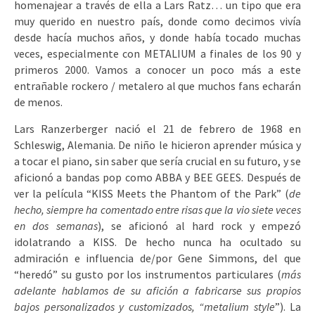
homenajear a través de ella a Lars Ratz… un tipo que era
muy querido en nuestro país, donde como decimos vivía
desde hacía muchos años, y donde había tocado muchas
veces, especialmente con METALIUM a finales de los 90 y
primeros 2000. Vamos a conocer un poco más a este
entrañable rockero / metalero al que muchos fans echarán
de menos.
Lars Ranzerberger nació el 21 de febrero de 1968 en
Schleswig, Alemania. De niño le hicieron aprender música y
a tocar el piano, sin saber que sería crucial en su futuro, y se
aficionó a bandas pop como ABBA y BEE GEES. Después de
ver la película “KISS Meets the Phantom of the Park” (
de
hecho, siempre ha comentado entre risas que la vio siete veces
en dos semanas
), se aficionó al hard rock y empezó
idolatrando a KISS. De hecho nunca ha ocultado su
admiración e influencia de/por Gene Simmons, del que
“heredó” su gusto por los instrumentos particulares (
más
adelante hablamos de su afición a fabricarse sus propios
bajos personalizados y customizados, “metalium style
”). La