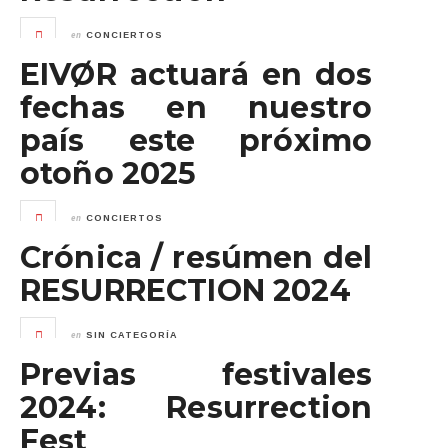
en
CONCIERTOS
EIVØR actuará en dos
fechas en nuestro
país este próximo
otoño 2025
en
CONCIERTOS
Crónica / resúmen del
RESURRECTION 2024
en
SIN CATEGORÍA
Previas festivales
2024: Resurrection
Fest