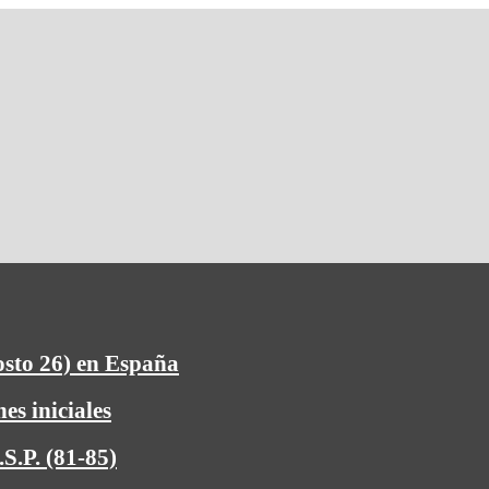
osto 26) en España
es iniciales
S.P. (81-85)