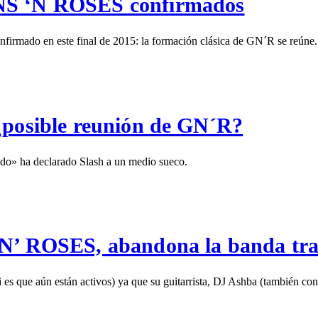
UNS ‘N ROSES confirmados
nfirmado en este final de 2015: la formación clásica de GN´R se reúne
¿posible reunión de GN´R?
ado» ha declarado Slash a un medio sueco.
 N’ ROSES, abandona la banda tra
s que aún están activos) ya que su guitarrista, DJ Ashba (también c