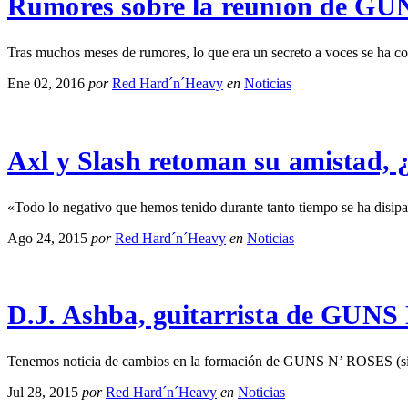
Rumores sobre la reunión de G
Tras muchos meses de rumores, lo que era un secreto a voces se ha co
Ene 02, 2016
por
Red Hard´n´Heavy
en
Noticias
Axl y Slash retoman su amistad, 
«Todo lo negativo que hemos tenido durante tanto tiempo se ha disip
Ago 24, 2015
por
Red Hard´n´Heavy
en
Noticias
D.J. Ashba, guitarrista de GUNS
Tenemos noticia de cambios en la formación de GUNS N’ ROSES (si e
Jul 28, 2015
por
Red Hard´n´Heavy
en
Noticias