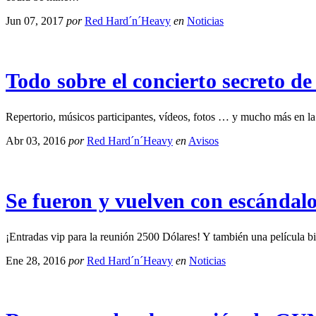
Jun 07, 2017
por
Red Hard´n´Heavy
en
Noticias
Todo sobre el concierto secreto
Repertorio, músicos participantes, vídeos, fotos … y mucho más en la 
Abr 03, 2016
por
Red Hard´n´Heavy
en
Avisos
Se fueron y vuelven con escánda
¡Entradas vip para la reunión 2500 Dólares! Y también una película b
Ene 28, 2016
por
Red Hard´n´Heavy
en
Noticias