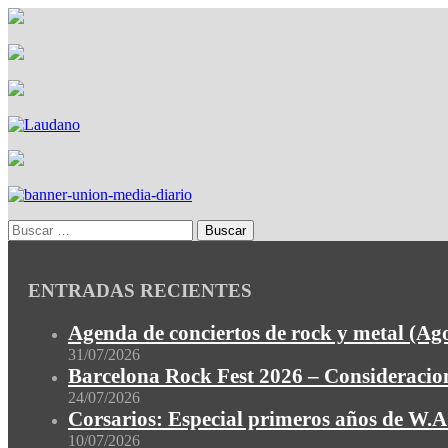
ENTRADAS RECIENTES
Agenda de conciertos de rock y metal (Ag
31/07/2026
Barcelona Rock Fest 2026 – Consideracion
24/07/2026
Corsarios: Especial primeros años de W.A.
10/07/2026