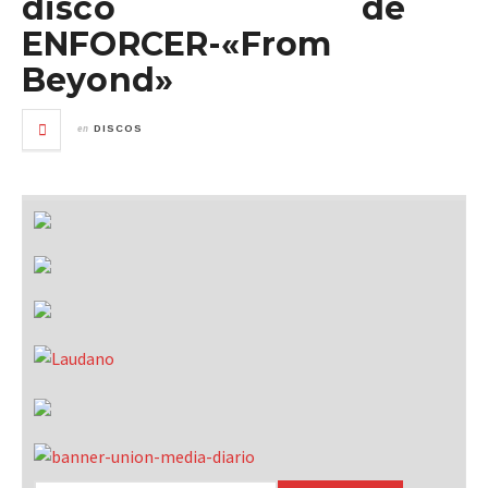
disco de
ENFORCER-«From
Beyond»
en
DISCOS