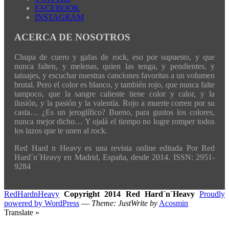
FACEBOOK
INSTAGRAM
ACERCA DE NOSOTROS
Chupa de cuero y gafas de rock, eso por supuesto, y que
nunca falten, y melenas, quien las tenga, y pendientes, y
tatuajes, y escuchar nuestras canciones favoritas a un volumen
brutal. Pero el color es blanco, y también rojo, que nunca falte
tampoco, que la sangre caliente tiene color y calor, y la
ilusión, y la pasión y la valentía. Rojo a muerte corren por su
casta… ¿Es un jeroglífico? Bueno, para gustos los colores,
nunca mejor dicho… Y ojalá el tiempo no logre romper todos
los lazos que te unen al rock.
Red Hard n Heavy es una revista online editada Por Red
Hard´n´Heavy en Madrid, España, desde 2014. ISSN: 2951-
9284
RedHardnHeavy
Copyright 2014 Red Hard´n´Heavy
Proudly
powered by WordPress
—
Theme: JustWrite by
Acosmin
Translate »