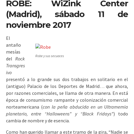
ROBE: WiZink Center
(Madrid), sábado 11 de
noviembre 2017
El
antaño
mesías
Robe y sus secuaces
del
Rock
Transgres
ivo
presentó a lo grande sus dos trabajos en solitario en el
(antiguo) Palacio de los Deportes de Madrid… que ahora,
por razones comerciales, se llama de otra manera. En está
época de consumismo rampante y colonización comercial
norteamericana (
con la peña abducida en un Ultramemia
planetario, entre “Halloweens” y “Black Fridays”
) todo
cambia de nombre y de esencia.
Como han querido llamar a este tramo de la gira, “Nadie se