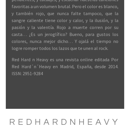
favoritas a un volumen brutal. Pero el color es blanco,
y también rojo, que nunca falte tampoco, que la
sangre caliente tiene color y calor, y la ilusión, y la
pasión y la valentía. Rojo a muerte corren por su
casta… ¿Es un jeroglífico? Bueno, para gustos los
colores, nunca mejor dicho… Y ojalá el tiempo no
logre romper todos los lazos que te unen al rock.
Red Hard n Heavy es una revista online editada Por
Red Hard´n´Heavy en Madrid, España, desde 2014.
ISSN: 2951-9284
REDHARDNHEAVY