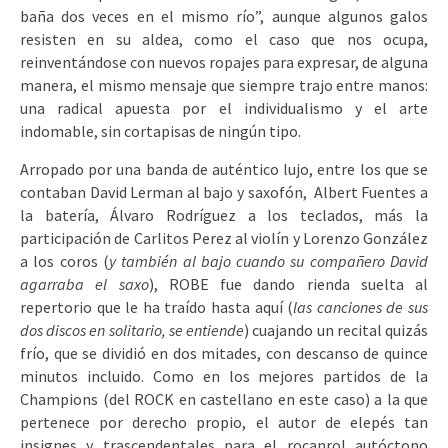
baña dos veces en el mismo río”, aunque algunos galos
resisten en su aldea, como el caso que nos ocupa,
reinventándose con nuevos ropajes para expresar, de alguna
manera, el mismo mensaje que siempre trajo entre manos:
una radical apuesta por el individualismo y el arte
indomable, sin cortapisas de ningún tipo.
Arropado por una banda de auténtico lujo, entre los que se
contaban David Lerman al bajo y saxofón, Albert Fuentes a
la batería, Álvaro Rodríguez a los teclados, más la
participación de Carlitos Perez al violín y Lorenzo González
a los coros (
y también al bajo cuando su compañero David
agarraba el saxo
), ROBE fue dando rienda suelta al
repertorio que le ha traído hasta aquí (
las canciones de sus
dos discos en solitario, se entiende
) cuajando un recital quizás
frío, que se dividió en dos mitades, con descanso de quince
minutos incluido. Como en los mejores partidos de la
Champions (del ROCK en castellano en este caso) a la que
pertenece por derecho propio, el autor de elepés tan
insignes y trascendentales para el rocanrol autóctono