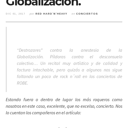
Globalización.
DIC 01, 2017
por
RED HARD´N´HEAVY
en
CONCIERTOS
“Destrozares” contra la anestesia de la
Globalización. Píldoras contra el desconsuelo
colectivo… Un recital muy artístico y de calidad y
factura intachable, pero quizás a algunos nos sigue
faltando un poco de rock n´roll en los conciertos de
ROBE.
Estando fuera o dentro de lugar los más roqueros como
nosotros en este caso, excelente, que no excelso, concierto. Nos
lo cuentan los compañeros en el artículo: