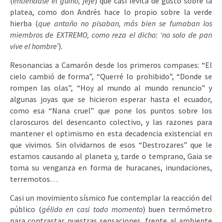
(
entiéndase el guiño, jeje
) que casi levita de gusto sobre la
platea, como don Andrés hace lo propio sobre la verde
hierba (
que antaño no pisaban, más bien se fumaban los
miembros de EXTREMO, como reza el dicho: ‘no solo de pan
vive el hombre’
).
Resonancias a Camarón desde los primeros compases: “El
cielo cambió de forma”, “Querré lo prohibido”, “Donde se
rompen las olas”, “Hoy al mundo al mundo renuncio” y
algunas joyas que se hicieron esperar hasta el ecuador,
como esa “Nana cruel” que pone los puntos sobre los
claroscuros del desencanto colectivo, y las razones para
mantener el optimismo en esta decadencia existencial en
que vivimos. Sin olvidarnos de esos “Destrozares” que le
estamos causando al planeta y, tarde o temprano, Gaia se
toma su venganza en forma de huracanes, inundaciones,
terremotos…
Casi un movimiento sísmico fue contemplar la reacción del
público (
gélido en casi todo momento
) buen termómetro
para contrastar nuestras sensaciones, frente al ambiente