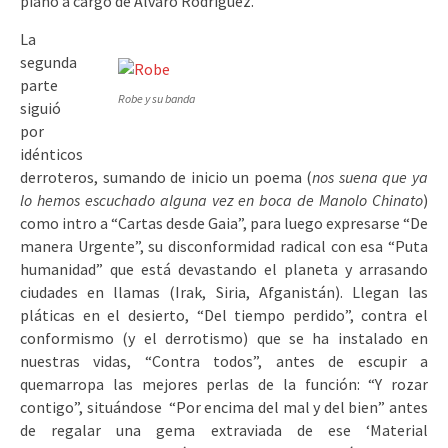
piano a cargo de Álvaro Rodríguez.
La
segunda
parte
Robe y su banda
siguió
por
idénticos
derroteros, sumando de inicio un poema (
nos suena que ya
lo hemos escuchado alguna vez en boca de Manolo Chinato
)
como intro a “Cartas desde Gaia”, para luego expresarse “De
manera Urgente”, su disconformidad radical con esa “Puta
humanidad” que está devastando el planeta y arrasando
ciudades en llamas (Irak, Siria, Afganistán). Llegan las
pláticas en el desierto, “Del tiempo perdido”, contra el
conformismo (y el derrotismo) que se ha instalado en
nuestras vidas, “Contra todos”, antes de escupir a
quemarropa las mejores perlas de la función: “Y rozar
contigo”, situándose “Por encima del mal y del bien” antes
de regalar una gema extraviada de ese ‘Material