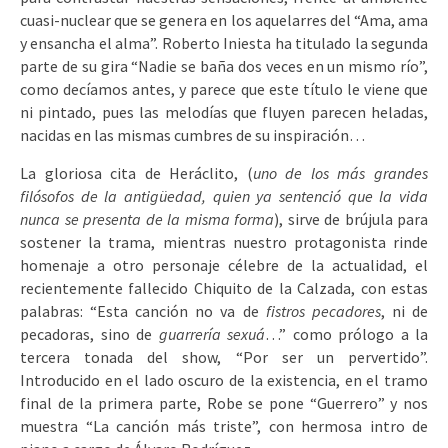
cuasi-nuclear que se genera en los aquelarres del “Ama, ama
y ensancha el alma”. Roberto Iniesta ha titulado la segunda
parte de su gira “Nadie se baña dos veces en un mismo río”,
como decíamos antes, y parece que este título le viene que
ni pintado, pues las melodías que fluyen parecen heladas,
nacidas en las mismas cumbres de su inspiración…
La gloriosa cita de Heráclito, (
uno de los más grandes
filósofos de la antigüedad, quien ya sentenció que la vida
nunca se presenta de la misma forma
), sirve de brújula para
sostener la trama, mientras nuestro protagonista rinde
homenaje a otro personaje célebre de la actualidad, el
recientemente fallecido Chiquito de la Calzada, con estas
palabras: “Esta canción no va de
fistros pecadores
, ni de
pecadoras, sino de
guarrería sexuá
…” como prólogo a la
tercera tonada del show, “Por ser un pervertido”.
Introducido en el lado oscuro de la existencia, en el tramo
final de la primera parte, Robe se pone “Guerrero” y nos
muestra “La canción más triste”, con hermosa intro de