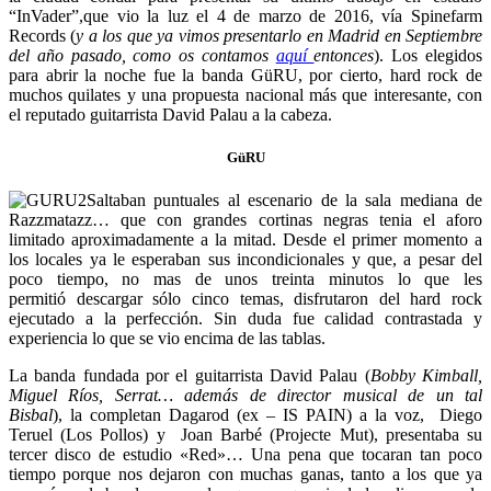
“InVader”
,que vio la luz el 4 de marzo de 2016, vía Spinefarm
Records (
y a los que ya vimos presentarlo en Madrid en Septiembre
del año pasado, como os contamos
aquí
entonces
). Los elegidos
para abrir la noche fue la banda GüRU, por cierto, hard rock de
muchos quilates y una propuesta nacional más que interesante, con
el reputado guitarrista David Palau a la cabeza.
GüRU
Saltaban puntuales al escenario de la sala mediana de
Razzmatazz… que con grandes cortinas negras tenia el aforo
limitado aproximadamente a la mitad. Desde el primer momento a
los locales ya le esperaban sus incondicionales y que, a pesar del
poco tiempo, no mas de unos treinta minutos lo que les
permitió descargar sólo cinco temas, disfrutaron del hard rock
ejecutado a la perfección. Sin duda fue calidad contrastada y
experiencia lo que se vio encima de las tablas.
La banda fundada por el guitarrista David Palau (
Bobby Kimball,
Miguel Ríos, Serrat… además de director musical de un tal
Bisbal
), la completan Dagarod (ex – IS PAIN) a la voz, Diego
Teruel (Los Pollos) y Joan Barbé (Projecte Mut), presentaba su
tercer disco de estudio «Red»… Una pena que tocaran tan poco
tiempo porque nos dejaron con muchas ganas, tanto a los que ya