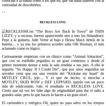
conocían a la banda como a los que no, que sin duda salieron con la
curiosidad de descubrirlos.
‘
‘
RECKLESS LOVE:
Con “The Boys Are Back In Town” de THIN
LIZZY, y a oscuras, fueron apareciendo uno a uno los finlandeses:
Pepe a la guitarra, Jalle Verne al bajo y Hessu Maxx detrás de la
batería… y ya tras los primeros acordes salta Olli Herman, el más
aclamado como es lógico.
Curiosamente empiezan con un clásico como “Animal Attraction”,
que con su estribillo pegadizo es un gran comienzo y desde el
primer momento tienen a toda la sala rendida a sus pies. A ello le
seguiría “So Happy If I Could Die”, que por unos segundos un
servidor creía que era una versión del “Kickstar my heart” de
MÖTLEY CRUE, jeje… Y es que de hecho, si mezclas a
MOTLEY, SKID ROW y DEF LEPPARD, quizás con un poco
más de edulcorante, vale, el resultado es RECKLESS LOVE.
Cierto que tal vez les falte algo de originalidad para dar el salto a
grandes salas, pero lo que hacen lo hacen a un gran nivel .
El carismático y enérgico Oli, quien no para salvo en los
tempos