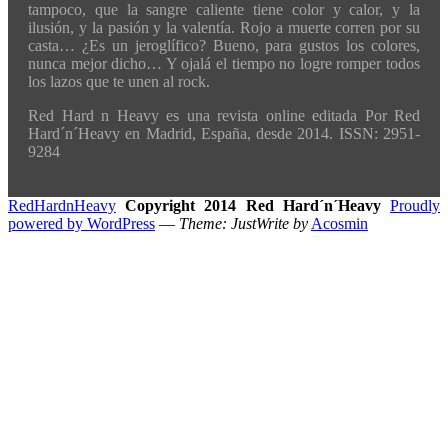
tampoco, que la sangre caliente tiene color y calor, y la
ilusión, y la pasión y la valentía. Rojo a muerte corren por su
casta… ¿Es un jeroglífico? Bueno, para gustos los colores,
nunca mejor dicho… Y ojalá el tiempo no logre romper todos
los lazos que te unen al rock.
Red Hard n Heavy es una revista online editada Por Red
Hard´n´Heavy en Madrid, España, desde 2014. ISSN: 2951-
9284
RedHardnHeavy
Copyright 2014 Red Hard´n´Heavy
Proudly
powered by WordPress
—
Theme: JustWrite by
Acosmin