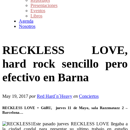
Reportajes
Presentaciones
Eventos
Libros
Agenda
Nosotros
RECKLESS LOVE,
hard rock sencillo pero
efectivo en Barna
May 19, 2017
por
Red Hard´n´Heavy
en
Conciertos
RECKLESS LOVE
+
Gü
RU, jueves 11 de Mayo, sala Razzmatazz 2 –
Barcelona…
Este pasado jueves RECKLESS LOVE llegaba a
la ciudad condal para presentar su ultimo trabajo en estudio