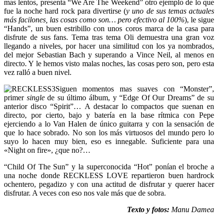
mas lentos, presenta “We Are The Weekend” otro ejemplo de lo que
fue la noche hard rock para divertirse (
y uno de sus temas actuales
más facilones, las cosas como son… pero efectivo al 100%
), le sigue
“Hands”, un buen estribillo con unos coros marca de la casa para
disfrute de sus fans. Tema tras tema Oli demuestra una gran voz
llegando a niveles, por hacer una similitud con los ya nombrados,
del mejor Sebastian Bach y superando a Vince Neil, al menos en
directo. Y le hemos visto malas noches, las cosas pero son, pero esta
vez ralló a buen nivel.
Siguen momentos mas suaves con “Monster”,
primer
single
de su último álbum, y “Edge Of Our Dreams” de su
anterior disco “Spirit”… A destacar lo compactos que suenan en
directo, por cierto, bajo y batería en la base rítmica con Pepe
ejerciendo a lo Van Halen de único guitarra y con la sensación de
que lo hace sobrado. No son los más virtuosos del mundo pero lo
suyo lo hacen muy bien, eso es innegable. Suficiente para una
«Night on fire», ¿que no?…
“Child Of The Sun” y la superconocida “Hot” ponían el broche a
una noche donde RECKLESS LOVE repartieron buen hardrock
ochentero, pegadizo y con una actitud de disfrutar y querer hacer
disfrutar. A veces con eso nos vale más que de sobra.
Texto y fotos:
Manu Damea