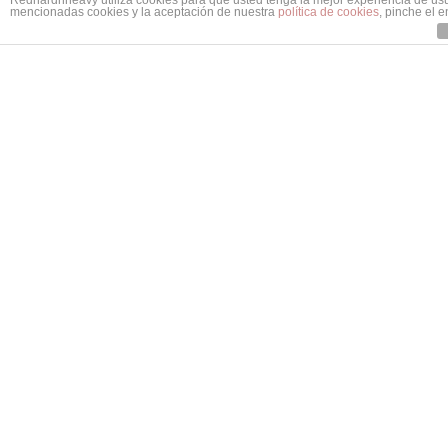
Redhardnheavy utiliza cookies para que usted tenga la mejor experiencia de us
mencionadas cookies y la aceptación de nuestra
política de cookies
, pinche el 