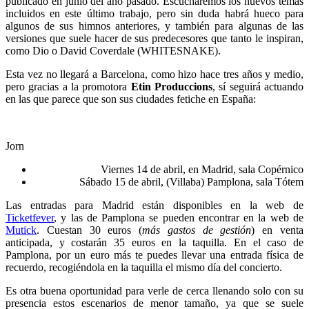
publicado en junio del año pasado. Escucharemos los nuevos temas
incluidos en este último trabajo, pero sin duda habrá hueco para
algunos de sus himnos anteriores, y también para algunas de las
versiones que suele hacer de sus predecesores que tanto le inspiran,
como Dio o David Coverdale (WHITESNAKE).
Esta vez no llegará a Barcelona, como hizo hace tres años y medio,
pero gracias a la promotora
Etin Produccions
, sí seguirá actuando
en las que parece que son sus ciudades fetiche en España:
Jorn
Viernes 14 de abril, en Madrid, sala Copérnico
Sábado 15 de abril, (Villaba) Pamplona, sala Tótem
Las entradas para Madrid están disponibles en la web de
Ticketfever
, y las de Pamplona se pueden encontrar en la web de
Mutick
. Cuestan 30 euros (
más gastos de gestión
) en venta
anticipada, y costarán 35 euros en la taquilla. En el caso de
Pamplona, por un euro más te puedes llevar una entrada física de
recuerdo, recogiéndola en la taquilla el mismo día del concierto.
Es otra buena oportunidad para verle de cerca llenando solo con su
presencia estos escenarios de menor tamaño, ya que se suele