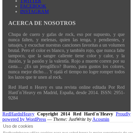
TWITTER
FACEBOOK
INSTAGRAM
ACERCA DE NOSOTROS
Chupa de cuero y gafas de rock, eso por supuesto, y que
nunca falten, y melenas, quien las tenga, y pendientes, y
tatuajes, y escuchar nuestras canciones favoritas a un volumen
brutal. Pero el color es blanco, y también rojo, que nunca falte
tampoco, que la sangre caliente tiene color y calor, y la
ilusión, y la pasión y la valentía. Rojo a muerte corren por su
casta… ¿Es un jeroglífico? Bueno, para gustos los colores,
nunca mejor dicho… Y ojalá el tiempo no logre romper todos
los lazos que te unen al rock.
Red Hard n Heavy es una revista online editada Por Red
Hard´n´Heavy en Madrid, España, desde 2014. ISSN: 2951-
9284
RedHardnHeavy
Copyright 2014 Red Hard´n´Heavy
Proudly
powered by WordPress
—
Theme: JustWrite by
Acosmin
Uso de cookies