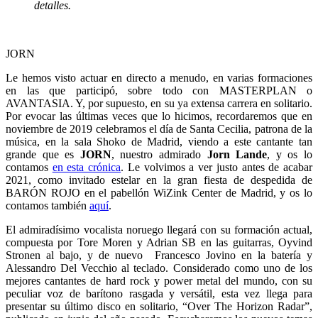
detalles.
JORN
Le hemos visto actuar en directo a menudo, en varias formaciones
en las que participó, sobre todo con MASTERPLAN o
AVANTASIA. Y, por supuesto, en su ya extensa carrera en solitario.
Por evocar las últimas veces que lo hicimos, recordaremos que en
noviembre de 2019 celebramos el día de Santa Cecilia, patrona de la
música, en la sala Shoko de Madrid, viendo a este cantante tan
grande que es
JORN
, nuestro admirado
Jorn Lande
, y os lo
contamos
en esta crónica
. Le volvimos a ver justo antes de acabar
2021, como invitado estelar en la gran fiesta de despedida de
BARÓN ROJO en el pabellón WiZink Center de Madrid, y os lo
contamos también
aquí
.
El admiradísimo vocalista noruego llegará con su formación actual,
compuesta por Tore Moren y Adrian SB en las guitarras, Oyvind
Stronen al bajo, y de nuevo Francesco Jovino en la batería y
Alessandro Del Vecchio al teclado. Considerado como uno de los
mejores cantantes de hard rock y power metal del mundo, con su
peculiar voz de barítono rasgada y versátil, esta vez llega para
presentar su último disco en solitario, “Over The Horizon Radar”,