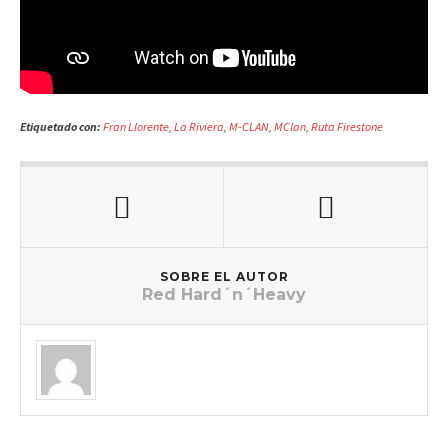
Etiquetado con:
Fran Llorente
,
La Riviera
,
M-CLAN
,
MClan
,
Ruta Firestone
SOBRE EL AUTOR
Red Hard´n´Heavy