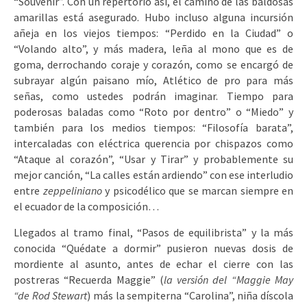
“Souvenir”. Con un repertorio así, el camino de las baldosas
amarillas está asegurado. Hubo incluso alguna incursión
añeja en los viejos tiempos: “Perdido en la Ciudad” o
“Volando alto”, y más madera, leña al mono que es de
goma, derrochando coraje y corazón, como se encargó de
subrayar algún paisano mío, Atlético de pro para más
señas, como ustedes podrán imaginar. Tiempo para
poderosas baladas como “Roto por dentro” o “Miedo” y
también para los medios tiempos: “Filosofía barata”,
intercaladas con eléctrica querencia por chispazos como
“Ataque al corazón”, “Usar y Tirar” y probablemente su
mejor canción, “La calles están ardiendo” con ese interludio
entre
zeppeliniano
y psicodélico que se marcan siempre en
el ecuador de la composición…
Llegados al tramo final, “Pasos de equilibrista” y la más
conocida “Quédate a dormir” pusieron nuevas dosis de
mordiente al asunto, antes de echar el cierre con las
postreras “Recuerda Maggie” (
la versión del “Maggie May
“de Rod Stewart
) más la sempiterna “Carolina”, niña díscola