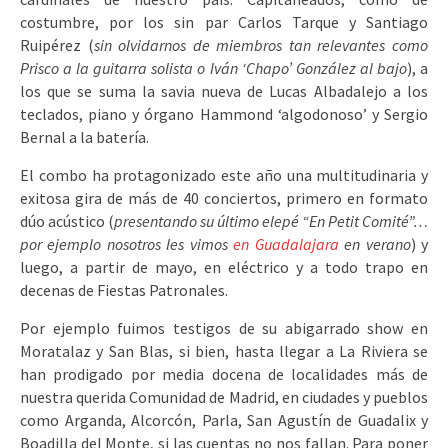
costumbre, por los sin par Carlos Tarque y Santiago
Ruipérez (
sin olvidarnos de miembros tan relevantes como
Prisco a la guitarra solista o
Iván ‘Chapo’ González al bajo
), a
los que se suma la savia nueva de Lucas Albadalejo a los
teclados, piano y órgano Hammond ‘algodonoso’ y Sergio
Bernal a la batería.
El combo ha protagonizado este año una multitudinaria y
exitosa gira de más de 40 conciertos, primero en formato
dúo acústico (
presentando su último elepé “En Petit Comité”…
por ejemplo nosotros les vimos
en Guadalajara
en verano
) y
luego, a partir de mayo, en eléctrico y a todo trapo en
decenas de Fiestas Patronales.
Por ejemplo fuimos testigos de su abigarrado show en
Moratalaz y San Blas, si bien, hasta llegar a La Riviera se
han prodigado por media docena de localidades más de
nuestra querida Comunidad de Madrid, en ciudades y pueblos
como Arganda, Alcorcón, Parla, San Agustín de Guadalix y
Boadilla del Monte, si las cuentas no nos fallan. Para poner