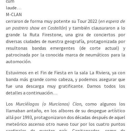
cum
laude…
M-CLAN
cerraron de forma muy potente su Tour 2022 (
en espera de
un postrero show en Castellón
) y también clausuraron a lo
grande la Ruta Firestone, una gira de conciertos por
diversas ciudades de nuestra geografía, protagonizada por
resultonas bandas emergentes (de corte actual) y
patrocinada por la conocida marca de neumáticos para la
automoción.
Estuvimos en el Fin de Fiesta en la sala La Riviera, ya con
banda más grande como cabeza, y podemos asegurar que
fue una descarga muy gratificante. Damos todos los
detalles a continuación…
Los
Murciélagos (o Murcianos) Clan
, como algunos los
llamaban antaño, en los albores de su despegue artístico
allá por 1993, protagonizaron dos décadas después de aquel
meteórico ascenso otro nuevo tour por los cuatro puntos
cardinales de nuestro país. Capitaneados, como de