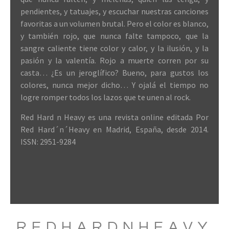
pendientes, y tatuajes, y escuchar nuestras canciones
favoritas a un volumen brutal. Pero el color es blanco,
y también rojo, que nunca falte tampoco, que la
sangre caliente tiene color y calor, y la ilusión, y la
pasión y la valentía. Rojo a muerte corren por su
casta… ¿Es un jeroglífico? Bueno, para gustos los
colores, nunca mejor dicho… Y ojalá el tiempo no
logre romper todos los lazos que te unen al rock.
Red Hard n Heavy es una revista online editada Por
Red Hard´n´Heavy en Madrid, España, desde 2014.
ISSN: 2951-9284
REDHARDNHEAVY