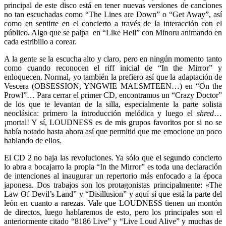
principal de este disco está en tener nuevas versiones de canciones
no tan escuchadas como “The Lines are Down” o “Get Away”, así
como en sentirte en el concierto a través de la interacción con el
público. Algo que se palpa en “Like Hell” con Minoru animando en
cada estribillo a corear.
A la gente se la escucha alto y claro, pero en ningún momento tanto
como cuando reconocen el riff inicial de “In the Mirror” y
enloquecen. Normal, yo también la prefiero así que la adaptación de
Vescera (OBSESSION, YNGWIE MALSMTEEN…) en “On the
Prowl”… Para cerrar el primer CD, encontramos un “Crazy Doctor”
de los que te levantan de la silla, especialmente la parte solista
neoclásica: primero la introducción melódica y luego el
shred
…
¡mortal! Y sí, LOUDNESS es de mis grupos favoritos por si no se
había notado hasta ahora así que permitid que me emocione un poco
hablando de ellos.
El CD 2 no baja las revoluciones. Ya sólo que el segundo concierto
lo abra a bocajarro la propia “In the Mirror” es toda una declaración
de intenciones al inaugurar un repertorio más enfocado a la época
japonesa. Dos trabajos son los protagonistas principalmente: «The
Law Of Devil’s Land” y “Disillusion” y aquí sí que está la parte del
león en cuanto a rarezas. Vale que LOUDNESS tienen un montón
de directos, luego hablaremos de esto, pero los principales son el
anteriormente citado “8186 Live” y “Live Loud Alive” y muchas de