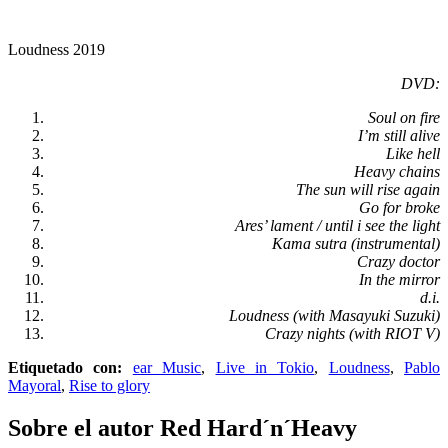
Loudness 2019
DVD:
Soul on fire
I’m still alive
Like hell
Heavy chains
The sun will rise again
Go for broke
Ares’ lament / until i see the light
Kama sutra (instrumental)
Crazy doctor
In the mirror
d.i.
Loudness (with Masayuki Suzuki)
Crazy nights (with RIOT V)
Etiquetado con:
ear Music
,
Live in Tokio
,
Loudness
,
Pablo
Mayoral
,
Rise to glory
Sobre el autor
Red Hard´n´Heavy