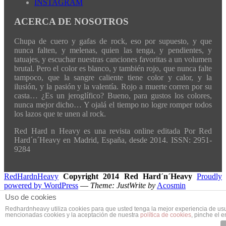
INSTAGRAM
ACERCA DE NOSOTROS
Chupa de cuero y gafas de rock, eso por supuesto, y que
nunca falten, y melenas, quien las tenga, y pendientes, y
tatuajes, y escuchar nuestras canciones favoritas a un volumen
brutal. Pero el color es blanco, y también rojo, que nunca falte
tampoco, que la sangre caliente tiene color y calor, y la
ilusión, y la pasión y la valentía. Rojo a muerte corren por su
casta… ¿Es un jeroglífico? Bueno, para gustos los colores,
nunca mejor dicho… Y ojalá el tiempo no logre romper todos
los lazos que te unen al rock.
Red Hard n Heavy es una revista online editada Por Red
Hard´n´Heavy en Madrid, España, desde 2014. ISSN: 2951-
9284
RedHardnHeavy
Copyright 2014 Red Hard´n´Heavy
Proudly
powered by WordPress
—
Theme: JustWrite by
Acosmin
Uso de cookies
Redhardnheavy utiliza cookies para que usted tenga la mejor experiencia de us
mencionadas cookies y la aceptación de nuestra
política de cookies
, pinche el 