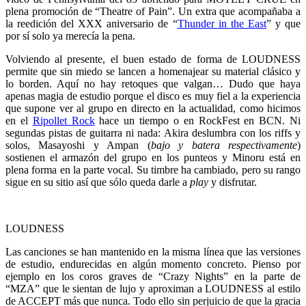
plena promoción de “Theatre of Pain”. Un extra que acompañaba a
la reedición del XXX aniversario de “
Thunder in the East
” y que
por sí solo ya merecía la pena.
Volviendo al presente, el buen estado de forma de LOUDNESS
permite que sin miedo se lancen a homenajear su material clásico y
lo borden. Aquí no hay retoques que valgan… Dudo que haya
apenas magia de estudio porque el disco es muy fiel a la experiencia
que supone ver al grupo en directo en la actualidad, como hicimos
en el
Ripollet Rock
hace un tiempo o en RockFest en BCN. Ni
segundas pistas de guitarra ni nada: Akira deslumbra con los riffs y
solos, Masayoshi y Ampan (
bajo y batera respectivamente
)
sostienen el armazón del grupo en los punteos y Minoru está en
plena forma en la parte vocal. Su timbre ha cambiado, pero su rango
sigue en su sitio así que sólo queda darle a
play
y disfrutar.
LOUDNESS
Las canciones se han mantenido en la misma línea que las versiones
de estudio, endurecidas en algún momento concreto. Pienso por
ejemplo en los coros graves de “Crazy Nights” en la parte de
“MZA” que le sientan de lujo y aproximan a LOUDNESS al estilo
de ACCEPT más que nunca. Todo ello sin perjuicio de que la gracia