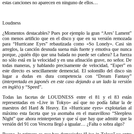
estas canciones no aparecen en ninguno de ellos…
Loudness
¿Momentos destacables? Pues por ejemplo la gran “Ares’ Lament”
con menos artificio que en el disco y que en su versión remozada
para “Hurricane Eyes” rebautizada como «So Lonely». Casi sin
arreglos, la canción desnuda suena más fuerte y emotiva que nunca
porque, ¿quién dijo que una balada no puede ser cañera? La fuerza
no sólo está en la velocidad y en una afinación grave, no señor. De
todas maneras, y hablando precisamente de velocidad, “Esper” en
este directo es sencillamente demencial. El solomillo del disco sin
lugar a dudas en dura competencia con “Dream Fantasy”
(
interpretada en japonés en este caso dejando a un lado la versión
en inglés
) y “Speed”.
Todas las facetas de LOUDNESS entre el 81 y el 83 están
representadas en «Live in Tokyo» así que no podía faltar la de
maestros del Hard & Heavy. En «Hurricane eyes» explotarían al
máximo esta faceta que ya asomaba en el maravilloso “Sleepless
Night” que ahora reinterpretan y que sí que hay que admitir que la
versión del 91 con Vescera llegó a igualar… ¿Falta o sobra algo?