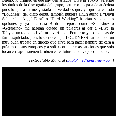
Bueno, lo primero es que hay demasiados “Live in Tokyo” ya entre
los títulos de la discografía del grupo, pero eso no pasa de anécdota
pues lo que a mí me gustaría de verdad es que, ya que ha entrado
“Loudness” del disco debut, también hubiera algún guiño a “Devil
Soldier”. “Angel Dust” o “Hard Working” habrían sido buenas
opciones, y ya una cara B de la época como «Shinkiro» o
«Geraldine» me habrían dejado sin palabras al dar a «Live in
Tokyo» un toque todavía más variado… Pero esto ya son quejas de
fan desquiciado, pues lo cierto es que LOUDNESS han editado un
muy buen trabajo en directo que sirve para hacer hambre de cara a
próximos tours europeos y a soñar con que esas canciones que sólo
tocan en Japón suenen también en el futuro en el viejo continente.
Texto:
Pablo Mayoral (
pablo@redhardnheavy.com
)