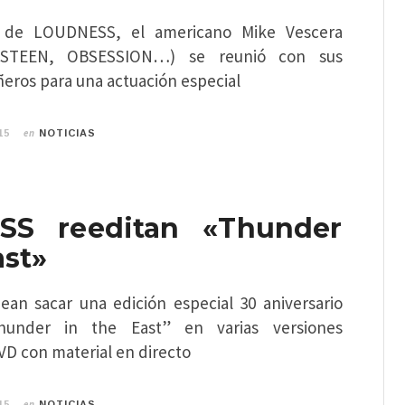
e de LOUDNESS, el americano Mike Vescera
STEEN, OBSESSION…) se reunió con sus
eros para una actuación especial
en
15
NOTICIAS
SS reeditan «Thunder
ast»
n sacar una edición especial 30 aniversario
Thunder in the East” en varias versiones
VD con material en directo
en
15
NOTICIAS