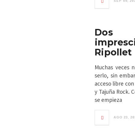
SEP 09, 20
Dos c
impresc
Ripollet
Muchas veces no
serlo, sin emba
acceso libre con
y Tajuña Rock. 
se empieza
AGO 23, 20