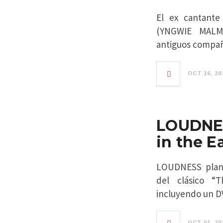
El ex cantant
(YNGWIE MALM
antiguos compañ
OCT 16, 20
LOUDNE
in the E
LOUDNESS planea
del clásico “
incluyendo un D
OCT 01, 20