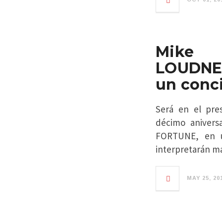
Mike 
LOUDNES
un conci
Será en el pres
décimo anivers
FORTUNE, en u
interpretarán ma
MAY 25, 20