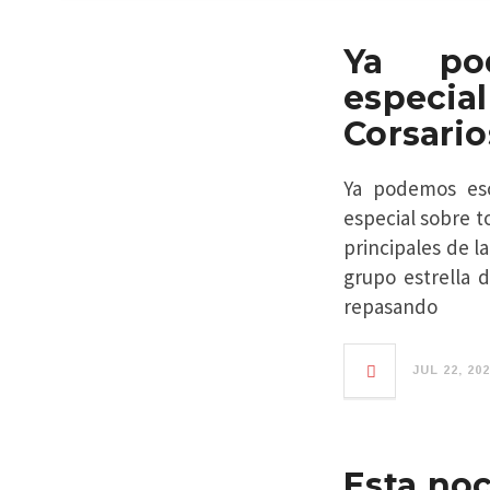
Ya po
especi
Corsario
Ya podemos es
especial sobre 
principales de l
grupo estrella 
repasando
JUL 22, 20
Esta noc