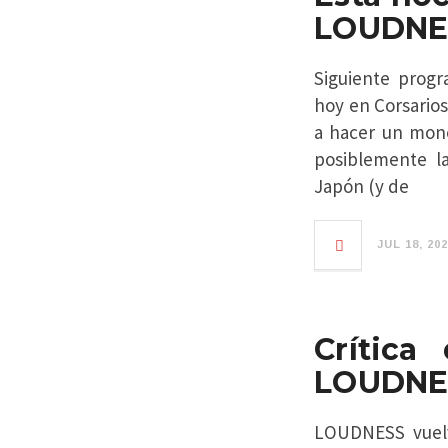
LOUDNES
Siguiente progr
hoy en Corsario
a hacer un mon
posiblemente l
Japón (y de
JUL 18, 20
Crítica
LOUDNES
LOUDNESS vuelv