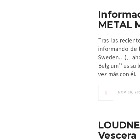
Informa
METAL M
Tras las recien
informando de l
Sweden…), aho
Belgium” es su 
vez más con él.
NOV 06, 20
LOUDNES
Vescera