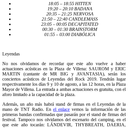
18:05 – 18:55 HITTEN
19:20 – 20:10 BADANA
20:35 – 21:25 NERVOSA
21:50 – 22:40 CANDLEMASS
23:05 – 00:05 DECAPITATED
00:30 – 01:30 BRAINSTORM
01:55 – 03:00 DIABÓLICA
Leyendas
No nos olvidamos de recordar que este año vuelve a haber
actuaciones acústicas en la Plaza de Villena: SAUROM y ERIC
MARTIN (cantante de MR BIG y AVANTASIA), serán los
conciertos acústicos de Leyendas del Rock 2019. Tendrán lugar
respectivamente los días 9 y 10 de agosto, a las 12 horas, en la Plaza
Mayor de Villena. La entrada a ambas actuaciones es gratuita, con el
aforo limitado a la capacidad de la plaza.
Además, un año más habrá stand de firmas en el Leyendas de la
mano de TNT Radio. En
el enlace
vemos la información de las
primeras bandas confirmadas que pasarán por el stand de firmas del
festival. Tampoco nos olvidamos del escenario del camping, en el
que este año tocarán: LÁNDEVIR, THYBREATH, DAERIA,