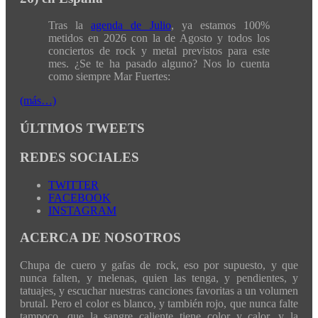
Tras la
agenda de Julio
, ya estamos 100%
metidos en 2026 con la de Agosto y todos los
conciertos de rock y metal previstos para este
mes. ¿Se te ha pasado alguno? Nos lo cuenta
como siempre Mar Fuertes:
(más…)
ÚLTIMOS TWEETS
REDES SOCIALES
TWITTER
FACEBOOK
INSTAGRAM
ACERCA DE NOSOTROS
Chupa de cuero y gafas de rock, eso por supuesto, y que
nunca falten, y melenas, quien las tenga, y pendientes, y
tatuajes, y escuchar nuestras canciones favoritas a un volumen
brutal. Pero el color es blanco, y también rojo, que nunca falte
tampoco, que la sangre caliente tiene color y calor, y la