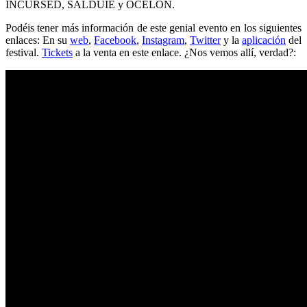
INCURSED, SALDUIE y OCELON.
Podéis tener más información de este genial evento en los siguientes
enlaces: En su
web
,
Facebook
,
Instagram
,
Twitter
y la
aplicación
del
festival.
Tickets
a la venta en este enlace. ¿Nos vemos allí, verdad?: