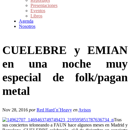
Reportajes
Presentaciones
Eventos
Libros
Agenda
Nosotros
CUELEBRE y EMIAN
en una noche muy
especial de folk/pagan
metal
Nov 28, 2016
por
Red Hard´n´Heavy
en
Avisos
Tras
sus conciertos teloneando a FAUN hace algunos meses en Madrid y