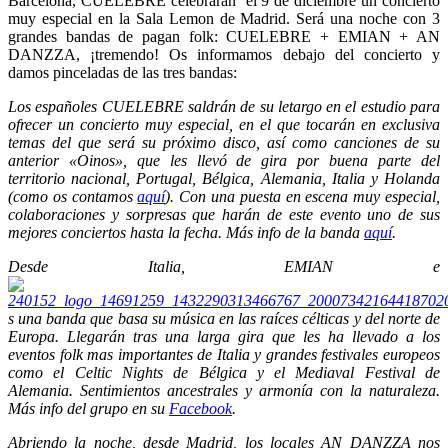
Barcelona, CUELEBRE celebrarán el 9 de diciembre un concierto
muy especial en la Sala Lemon de Madrid. Será una noche con 3
grandes bandas de pagan folk: CUELEBRE + EMIAN + AN
DANZZA
, ¡tremendo! Os informamos debajo del concierto y
damos pinceladas de las tres bandas:
Los españoles CUELEBRE saldrán de su letargo en el estudio para
ofrecer un concierto muy especial, en el que tocarán en exclusiva
temas del que será su próximo disco, así como canciones de su
anterior «Oinos», que les llevó de gira por buena parte del
territorio nacional, Portugal, Bélgica, Alemania, Italia y Holanda
(como os contamos
aquí
). Con una puesta en escena muy especial,
colaboraciones y sorpresas que harán de este evento uno de sus
mejores conciertos hasta la fecha. Más info de la banda
aquí
.
Desde Italia, EMIAN e
s una banda que basa su música en las raíces célticas y del norte de
Europa. Llegarán tras una larga gira que les ha llevado a los
eventos folk mas importantes de Italia y grandes festivales europeos
como el Celtic Nights de Bélgica y el Mediaval Festival de
Alemania. Sentimientos ancestrales y armonía con la naturaleza.
Más info del grupo en su
Facebook
.
Abriendo la noche, desde Madrid, los locales AN DANZZA nos