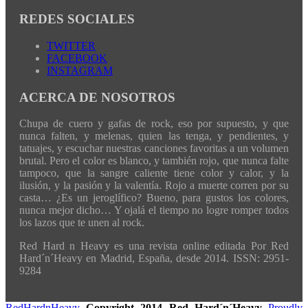
REDES SOCIALES
TWITTER
FACEBOOK
INSTAGRAM
ACERCA DE NOSOTROS
Chupa de cuero y gafas de rock, eso por supuesto, y que
nunca falten, y melenas, quien las tenga, y pendientes, y
tatuajes, y escuchar nuestras canciones favoritas a un volumen
brutal. Pero el color es blanco, y también rojo, que nunca falte
tampoco, que la sangre caliente tiene color y calor, y la
ilusión, y la pasión y la valentía. Rojo a muerte corren por su
casta… ¿Es un jeroglífico? Bueno, para gustos los colores,
nunca mejor dicho… Y ojalá el tiempo no logre romper todos
los lazos que te unen al rock.
Red Hard n Heavy es una revista online editada Por Red
Hard´n´Heavy en Madrid, España, desde 2014. ISSN: 2951-
9284
RedHardnHeavy
Copyright 2014 Red Hard´n´Heavy
Proudly