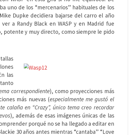
ba uno de los “mercenarios” habituales de los
Mike Dupke decidiera bajarse del carro el año
sa ver a Randy Black en WASP y en Madrid fue
o, potente y muy directo, como siempre le pido
allas
elones
En las
tanto
 tema correspondiente
), como proyecciones más
nciones más nuevas (
especialmente me gustó el
nte calaña en “Crazy”, único tema creo recordar
uevos
), además de esas imágenes únicas de las
 comprender porqué no se ha llegado a editar en
Blackie 30 años antes mientras “cantaba” “Love