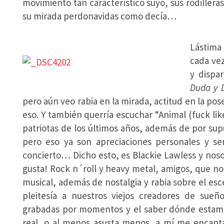
movimiento tan característico suyo, sus rodilleras
su mirada perdonavidas como decía…
Lástima
cada ve
y dispa
Duda y D
pero aún veo rabia en la mirada, actitud en la po
eso. Y también querría escuchar “Animal (fuck like
patriotas de los últimos años, además de por sup
pero eso ya son apreciaciones personales y ser
concierto… Dicho esto, es Blackie Lawless y nos
gusta! Rock n´roll y heavy metal, amigos, que no
musical, además de nostalgia y rabia sobre el es
pleitesía a nuestros viejos creadores de sue
grabadas por momentos y el saber dónde estamo
real, o al menos asusta menos, a mí me encanta 