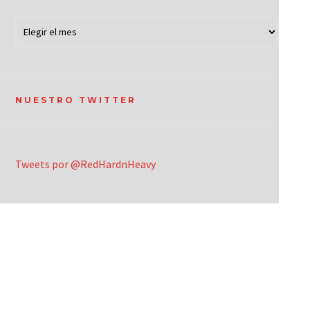
NUESTRO TWITTER
Tweets por @RedHardnHeavy