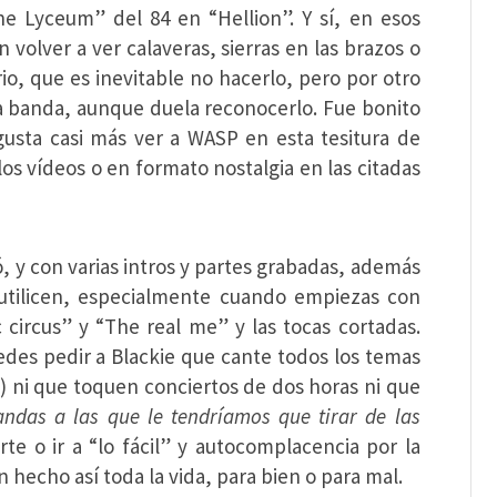
he Lyceum” del 84 en “Hellion”. Y sí, en esos
volver a ver calaveras, sierras en las brazos o
io, que es inevitable no hacerlo, pero por otro
la banda, aunque duela reconocerlo. Fue bonito
gusta casi más ver a WASP en esta tesitura de
los vídeos o en formato nostalgia en las citadas
ó, y con varias intros y partes grabadas, además
tilicen, especialmente cuando empiezas con
 circus” y “The real me” y las tocas cortadas.
edes pedir a Blackie que cante todos los temas
o
) ni que toquen conciertos de dos horas ni que
ndas a las que le tendríamos que tirar de las
te o ir a “lo fácil” y autocomplacencia por la
 hecho así toda la vida, para bien o para mal.