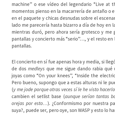
machine” o ese vídeo del legendario “Live at t
momentos pienso en la macarrería de antaño o en 
en el paquete y chicas desnudas sobre el escenar
lado me parecería hasta bizarro a día de hoy en 
mientras duró, pero ahora sería grotesco y me 
pantallas y concierto más “serio”…, y el resto en 
pantallas.
El concierto en sí fue apenas hora y media, si lleg
de dos
medleys
que me sigue dando rabia qué u
joyas como “On your knees”, “Inside the electric
Pero bueno, supongo que a estas alturas ni le pu
(
y me jode porque otras veces sí le he visto hacerl
cambien el setlist base (
aunque serían tantas ba
orejas por esto…
). ¿Conformismo por nuestra par
suya?, puede ser, pero oye, son WASP y esto lo han