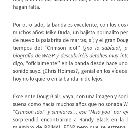
hagan falta.
Por otro lado, la banda es excelente, con los dos
muchos años: Mike Duda, un bajista normalito pe
de nuevo la palabrita de marras, sí; y el gran Dou
tiempos del “Crimson idol”
(¿no lo sabíais?, 
biografía de WASP y descubriréis detalles muy int
digo, “oficialmente” en la banda desde hace uno
sonido suyo. ¿Chris Holmes?, genial en los vídeos
hoy no lo quiero en la banda ni de lejos.
Excelente Doug Blair, vaya, con una imagen y sonid
suena como hacía muchos años que no sonaba WA
“Crimson idol” y similares… ese “Miss you” por eje
sorprendió encontrarme a Randy Black en la 
miembro de PRIMAL FEAR pero que se estrena c