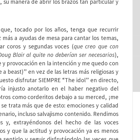
, su manera de abrir los brazos tan particular y
 que, tocado por los años, tenga que recurrir
z más a ayudas de mesa para cantar los temas,
rar coros y segundas voces (
que creo que con
oug Blair al quite no deberían ser necesarios
),
se y provocación en la intención y me quedo con
 a beast)” en vez de las letras más religiosas y
uesto disfrutar SIEMPRE “The idol” en directo,
ía injusto anotarlo en el haber negativo del
otros como corderitos debajo a su merced, ¡me
 se trata más que de esto: emociones y calidad
cenario, incluso salvajismo contenido. Rendimos
ños y, extrayéndonos del hecho de las voces
s y que la actitud y provocación ya es menos
sentirlo y seguir disfrutándolo las veces que