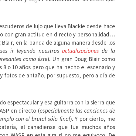
 escuderos de lujo que lleva Blackie desde hace
ro con gran actitud en directo y personalidad…
g Blair, en la banda de alguna manera desde los
pues ir leyendo nuestras
actualizaciones
de la
eresantes como éste
). Un gran Doug Blair como
s 8 o 10 años pero que ha hecho el escenario y
 y fotos de antaño, por supuesto, pero a día de
o espectacular y esa guitarra con la sierra que
SP en directo (
especialmente las canciones de
mplo con el brutal sólo final
). Y por cierto, me
batería, el canadiense que fue muchos años
on WASP en esta gira si no me equivoco. De