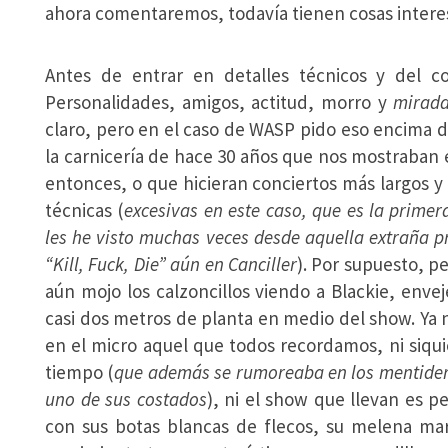
ahora comentaremos, todavía tienen cosas interes
Antes de entrar en detalles técnicos y del c
Personalidades, amigos, actitud, morro y
mirada
claro, pero en el caso de WASP pido eso encima d
la carnicería de hace 30 años que nos mostraban 
entonces, o que hicieran conciertos más largos y
técnicas (
excesivas en este caso, que es la prime
les he visto muchas veces desde aquella extraña pri
“Kill, Fuck, Die” aún en Canciller
). Por supuesto, p
aún mojo los calzoncillos viendo a Blackie, enve
casi dos metros de planta en medio del show. Ya 
en el micro aquel que todos recordamos, ni siqu
tiempo (
que además se rumoreaba en los mentider
uno de sus costados
), ni el show que llevan es p
con sus botas blancas de flecos, su melena ma