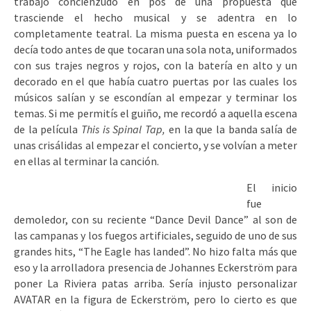
trabajo concienzudo en pos de una propuesta que
trasciende el hecho musical y se adentra en lo
completamente teatral. La misma puesta en escena ya lo
decía todo antes de que tocaran una sola nota, uniformados
con sus trajes negros y rojos, con la batería en alto y un
decorado en el que había cuatro puertas por las cuales los
músicos salían y se escondían al empezar y terminar los
temas. Si me permitís el guiño, me recordó a aquella escena
de la película
This is Spinal Tap,
en la que la banda salía de
unas crisálidas al empezar el concierto, y se volvían a meter
en ellas al terminar la canción.
El inicio
fue
demoledor, con su reciente “Dance Devil Dance” al son de
las campanas y los fuegos artificiales, seguido de uno de sus
grandes hits, “The Eagle has landed”. No hizo falta más que
eso y la arrolladora presencia de Johannes Eckerström para
poner La Riviera patas arriba. Sería injusto personalizar
AVATAR en la figura de Eckerström, pero lo cierto es que