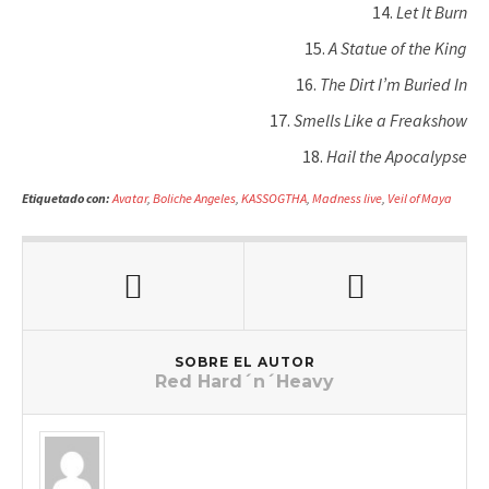
Let It Burn
A Statue of the King
The Dirt I’m Buried In
Smells Like a Freakshow
Hail the Apocalypse
Etiquetado con:
Avatar
,
Boliche Angeles
,
KASSOGTHA
,
Madness live
,
Veil of Maya
SOBRE EL AUTOR
Red Hard´n´Heavy