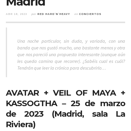
Madrid
ABR 18, 2023
por
RED HARD´N´HEAVY
en
CONCIERTOS
Una noche particular, sin duda, y variada, con una
banda que nos gustó mucho, una bastante menos y otra
que nos pareció una propuesta interesante (aunque aún
les queda camino que recorrer). ¿Sabéis cual es cuál?
Tendrán que leer la crónica para descubrirlo…
AVATAR + VEIL OF MAYA +
KASSOGTHA – 25 de marzo
de 2023 (
Madrid, sala La
Riviera)