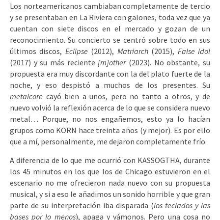
Los norteamericanos cambiaban completamente de tercio
y se presentaban en La Riviera con galones, toda vez que ya
cuentan con siete discos en el mercado y gozan de un
reconocimiento. Su concierto se centró sobre todo en sus
últimos discos,
Eclipse
(2012),
Matriarch
(2015),
False Idol
(2017) y su más reciente
[m]other
(2023). No obstante, su
propuesta era muy discordante con la del plato fuerte de la
noche, y eso despistó a muchos de los presentes. Su
metalcore
cayó bien a unos, pero no tanto a otros, y de
nuevo volvió la reflexión acerca de lo que se considera nuevo
metal… Porque, no nos engañemos, esto ya lo hacían
grupos como KORN hace treinta años (y mejor). Es por ello
que a mí, personalmente, me dejaron completamente frío.
A diferencia de lo que me ocurrió con KASSOGTHA, durante
los 45 minutos en los que los de Chicago estuvieron en el
escenario no me ofrecieron nada nuevo con su propuesta
musical, y si a eso le añadimos un sonido horrible y que gran
parte de su interpretación iba disparada (
los teclados y las
bases por lo menos
), apaga y vámonos. Pero una cosa no