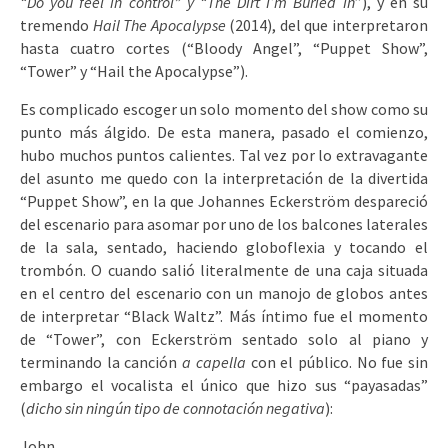
“Do you feel in control” y “The Dirt I’m Buried In
”), y en su
tremendo
Hail The Apocalypse
(2014), del que interpretaron
hasta cuatro cortes (“Bloody Angel”, “Puppet Show”,
“Tower” y “Hail the Apocalypse”).
Es complicado escoger un solo momento del show como su
punto más álgido. De esta manera, pasado el comienzo,
hubo muchos puntos calientes. Tal vez por lo extravagante
del asunto me quedo con la interpretación de la divertida
“Puppet Show”, en la que Johannes Eckerström despareció
del escenario para asomar por uno de los balcones laterales
de la sala, sentado, haciendo globoflexia y tocando el
trombón. O cuando salió literalmente de una caja situada
en el centro del escenario con un manojo de globos antes
de interpretar “Black Waltz”. Más íntimo fue el momento
de “Tower”, con Eckerström sentado solo al piano y
terminando la canción
a capella
con el público. No fue sin
embargo el vocalista el único que hizo sus “payasadas”
(
dicho sin ningún tipo de connotación negativa
):
John