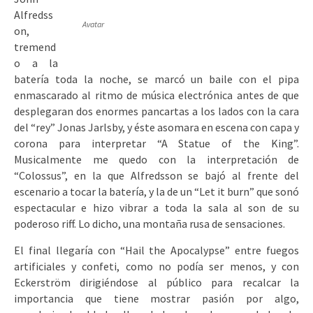
Alfredss
Avatar
on,
tremend
o a la
batería toda la noche, se marcó un baile con el pipa
enmascarado al ritmo de música electrónica antes de que
desplegaran dos enormes pancartas a los lados con la cara
del “rey” Jonas Jarlsby, y éste asomara en escena con capa y
corona para interpretar “A Statue of the King”.
Musicalmente me quedo con la interpretación de
“Colossus”, en la que Alfredsson se bajó al frente del
escenario a tocar la batería, y la de un “Let it burn” que sonó
espectacular e hizo vibrar a toda la sala al son de su
poderoso riff. Lo dicho, una montaña rusa de sensaciones.
El final llegaría con “Hail the Apocalypse” entre fuegos
artificiales y confeti, como no podía ser menos, y con
Eckerström dirigiéndose al público para recalcar la
importancia que tiene mostrar pasión por algo,