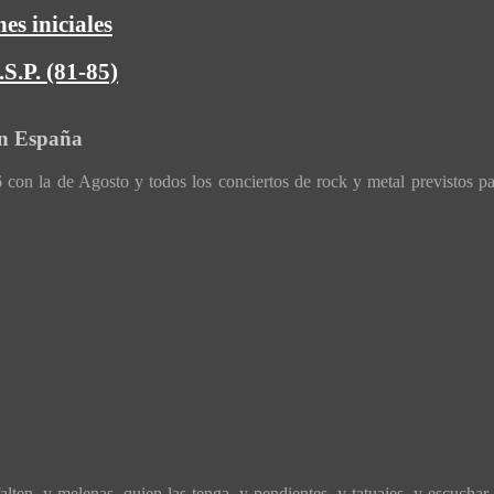
es iniciales
S.P. (81-85)
en España
con la de Agosto y todos los conciertos de rock y metal previstos p
ten, y melenas, quien las tenga, y pendientes, y tatuajes, y escuchar 