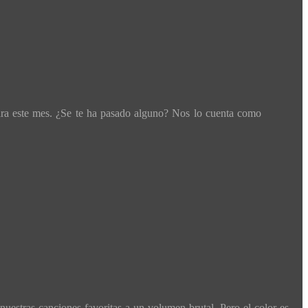
ara este mes. ¿Se te ha pasado alguno? Nos lo cuenta como
nuestras canciones favoritas a un volumen brutal. Pero el color es