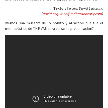
Texto y fotos:
David Esquitino
(
david.esquitino@redhardnheavy.com
)
¿Vemos una muestra de lo bonito y atractivo que fue el
mini-acústico de THE VAL para cerrar la presentación?