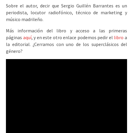
Sobre el autor, decir que
Sergio Guillén Barrantes es un
periodista, locutor radiofónico, técnico de marketing y
músico madrileño.
Más información del libro y acceso a las primeras
páginas
aquí
, y en este otro enlace podemos pedir el
libro
a
la editorial. ¿Cerramos con uno de los superclásicos del
género?