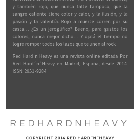
y también rojo, que nunca falte tampoco, que la
sangre caliente tiene color y calor, y la ilusión, y la
pasión y la valentía. Rojo a muerte corren por su
casta… ¿Es un jeroglífico? Bueno, para gustos los
colores, nunca mejor dicho… Y ojalá el tiempo no
logre romper todos los lazos que te unen al rock.
Red Hard n Heavy es una revista online editada Por
Red Hard´n´Heavy en Madrid, España, desde 2014.
ISSN: 2951-9284
REDHARDNHEAVY
COPYRIGHT 2014 RED HARD´N´HEAVY