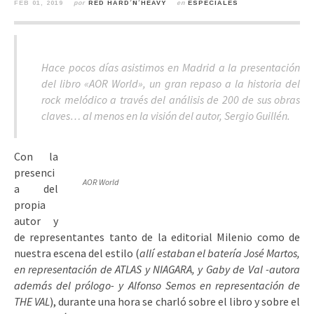
FEB 01, 2019
por
RED HARD´N´HEAVY
en
ESPECIALES
Hace pocos días asistimos en Madrid a la presentación
del libro «AOR World», un gran repaso a la historia del
rock melódico a través del análisis de 200 de sus obras
claves… al menos en la visión del autor, Sergio Guillén.
Con la
presenci
AOR World
a del
propia
autor y
de representantes tanto de la editorial Milenio como de
nuestra escena del estilo (
allí estaban el batería José Martos,
en representación de ATLAS y NIAGARA, y Gaby de Val -autora
además del prólogo- y Alfonso Semos en representación de
THE VAL
), durante una hora se charló sobre el libro y sobre el