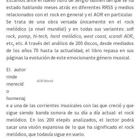
Estamos ante el nuevo libro de Sergio Guillén del que se ha
estado hablando meses atrás en diferentes RRSS y medios
relacionados con el rock en general y el AOR en particular.
Se trata de una obra versada únicamente en el rock
melódico (a nivel mundial) y en todas sus variantes:
soft
rock, pomp, hi-tech, hard melódico, west coast, scandi AOR
,
etc, etc. A través del análisis de 200 discos, desde mediados
de los años 70 hasta la actualidad, el libro repasa en sus
páginas la evolución de este emocionante género musical.
El autor
rinde
AOR World
merecid
o
homenaj
e a una de las corrientes musicales con las que creció y que
sigue siendo banda sonora de su día a día actual: el rock
melódico
.
En los 200 elepés analizados, el lector podrá
sacar una visión expansiva de lo que ha significado el rock
melódico, que todavía sigue en vuelo.