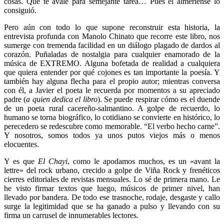
cosas. Que te avale para semejante tarea… Pues el almeriense lo
consiguió.
Pero aún con todo lo que supone reconstruir esta historia, la
entrevista profunda con Manolo Chinato que recorre este libro, nos
sumerge con tremenda facilidad en un diálogo plagado de dardos al
corazón. Puñaladas de nostalgia para cualquier enamorado de la
música de EXTREMO. Alguna bofetada de realidad a cualquiera
que quiera entender por qué cojones es tan importante la poesía. Y
también hay alguna flecha para el propio autor; mientras conversa
con él, a Javier el poeta le recuerda por momentos a su apreciado
padre (
a quien dedica el libro
). Se puede respirar cómo es el duende
de un poeta rural cacereño-salmantino. A golpe de recuerdo, lo
humano se torna biográfico, lo cotidiano se convierte en histórico, lo
perecedero se redescubre como memorable. “El verbo hecho carne”.
Y nosotros, somos todos ya unos putos viejos más o menos
elocuentes.
Y es que
El Chayi
, como le apodamos muchos, es un «avant la
lettre» del rock urbano, crecido a golpe de Viña Rock y frenéticos
cierres editoriales de revistas mensuales. Lo sé de primera mano. Le
he visto firmar textos que luego, músicos de primer nivel, han
llevado por bandera. De todo ese trasnoche, rodaje, desgaste y callo
surge la legitimidad que se ha ganado a pulso y llevando con su
firma un carrusel de innumerables lectores.