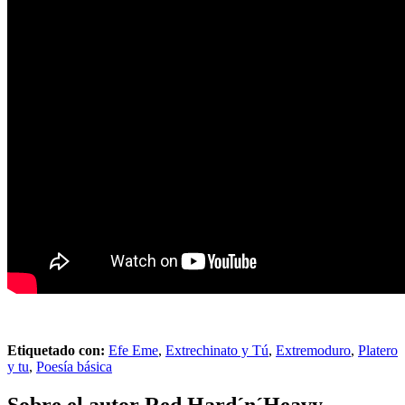
Etiquetado con:
Efe Eme
,
Extrechinato y Tú
,
Extremoduro
,
Platero
y tu
,
Poesía básica