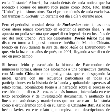
en la “distante” Almería, ha estado detrás de cada noticia que ha
rodeado a iconos de nuestro rock patrio como Robe, Fito, Iñaki
“Uoho”, y tantísimos otros. Era el primero detrás de cada exclusiva.
Sin trampas ni
clicbaits
, un currante del día a día y durante años.
Pero el periodista musical detrás de
Rocksesion
entre tantas otras
cosas ahora renace convertido en escritor de primera línea. Y su
apuesta no podía ser otra que aquél disco legendario en los años de
oro del rock urbano. Para los despistados:
Poesía básica
fue un
disco en torno a la poesía entonces inédita de Manolo Chinato.
Ideado en 1996 durante la gira del disco
Agíla
de Extremoduro, y
que, vio la luz cinco años después, en 2001, llegando a ser disco de
oro en poco tiempo.
Si hemos leído y escuchado la historia de Extremoduro de
numerosas formas, ahora nos asomamos a una perspectiva distinta,
con
Manolo Chinato
como protagonista, que va despejando la
niebla general con sus recuerdos particulares en todas sus
participaciones en la historia de la banda y quitándole asperezas al
relato formal: otorgándole fuego a la narración sobre el proceso de
creación de un disco. Su voz es la más humana, intercalada en este
texto periodístico y de investigación documental, y asaltando las
líneas con anécdotas y manierismos que nos acercan a la historia
como si estuviéramos con él en su garito, el
Chinatos Bar
. Así lo ha
hecho Javier, en este relato que empieza con descripciones de