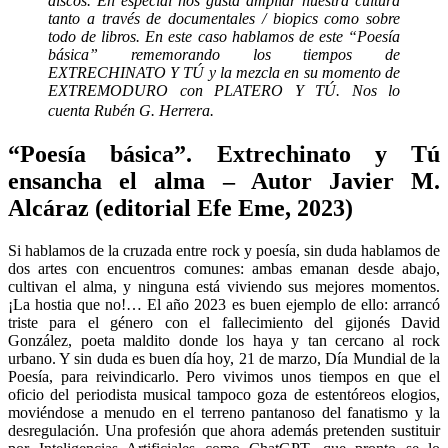
discos. En especial nos gusta ampliar nuestra cultura
tanto a través de documentales / biopics como sobre
todo de libros. En este caso hablamos de este “Poesía
básica” rememorando los tiempos de
EXTRECHINATO Y TÚ y la mezcla en su momento de
EXTREMODURO con PLATERO Y TÚ. Nos lo
cuenta Rubén G. Herrera.
“Poesía básica”. Extrechinato y Tú
ensancha el alma – Autor Javier M.
Alcáraz (editorial Efe Eme, 2023)
Si hablamos de la cruzada entre rock y poesía, sin duda hablamos de
dos artes con encuentros comunes: ambas emanan desde abajo,
cultivan el alma, y ninguna está viviendo sus mejores momentos.
¡La hostia que no!… El año 2023 es buen ejemplo de ello: arrancó
triste para el género con el fallecimiento del gijonés David
González, poeta maldito donde los haya y tan cercano al rock
urbano. Y sin duda es buen día hoy, 21 de marzo, Día Mundial de la
Poesía, para reivindicarlo. Pero vivimos unos tiempos en que el
oficio del periodista musical tampoco goza de estentóreos elogios,
moviéndose a menudo en el terreno pantanoso del fanatismo y la
desregulación. Una profesión que ahora además pretenden sustituir