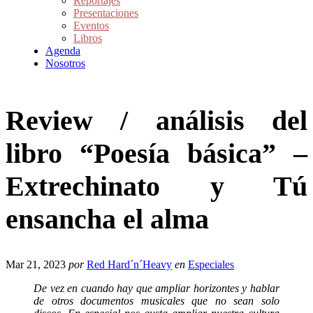
Reportajes
Presentaciones
Eventos
Libros
Agenda
Nosotros
Review / análisis del
libro “Poesía básica” –
Extrechinato y Tú
ensancha el alma
Mar 21, 2023
por
Red Hard´n´Heavy
en
Especiales
De vez en cuando hay que ampliar horizontes y hablar
de otros documentos musicales que no sean solo