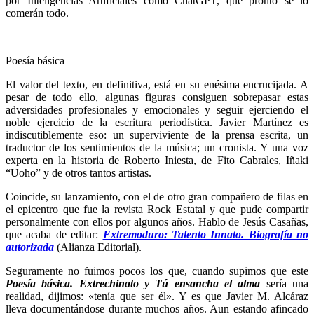
por Inteligencias Artificiales como ChatGPT, que pronto se lo
comerán todo.
Poesía básica
El valor del texto, en definitiva, está en su enésima encrucijada. A
pesar de todo ello, algunas figuras consiguen sobrepasar estas
adversidades profesionales y emocionales y seguir ejerciendo el
noble ejercicio de la escritura periodística. Javier Martínez es
indiscutiblemente eso: un superviviente de la prensa escrita, un
traductor de los sentimientos de la música; un cronista. Y una voz
experta en la historia de Roberto Iniesta, de Fito Cabrales, Iñaki
“Uoho” y de otros tantos artistas.
Coincide, su lanzamiento, con el de otro gran compañero de filas en
el epicentro que fue la revista Rock Estatal y que pude compartir
personalmente con ellos por algunos años. Hablo de Jesús Casañas,
que acaba de editar:
Extremoduro: Talento Innato. Biografía no
autorizada
(Alianza Editorial).
Seguramente no fuimos pocos los que, cuando supimos que este
Poesía básica. Extrechinato y Tú ensancha el alma
sería una
realidad, dijimos: «tenía que ser él». Y es que Javier M. Alcáraz
lleva documentándose durante muchos años. Aun estando afincado