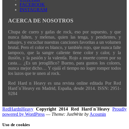
FACEBOOK
INSTAGRAM
ACERCA DE NOSOTROS
Chupa de cuero y gafas de rock, eso por supuesto, y que
nunca falten, y melenas, quien las tenga, y pendientes, y
tatuajes, y escuchar nuestras canciones favoritas a un volumen
brutal. Pero el color es blanco, y también rojo, que nunca falte
tampoco, que la sangre caliente tiene color y calor, y la
ilusión, y la pasión y la valentía. Rojo a muerte corren por su
casta… ¿Es un jeroglífico? Bueno, para gustos los colores,
nunca mejor dicho… Y ojalá el tiempo no logre romper todos
los lazos que te unen al rock.
Red Hard n Heavy es una revista online editada Por Red
Hard´n´Heavy en Madrid, España, desde 2014. ISSN: 2951-
9284
RedHardnHeavy
Copyright 2014 Red Hard´n´Heavy
Proudly
powered by WordPress
—
Theme: JustWrite by
Acosmin
Uso de cookies