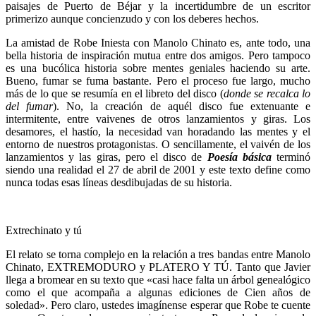
paisajes de Puerto de Béjar y la incertidumbre de un escritor
primerizo aunque concienzudo y con los deberes hechos.
La amistad de Robe Iniesta con Manolo Chinato es, ante todo, una
bella historia de inspiración mutua entre dos amigos. Pero tampoco
es una bucólica historia sobre mentes geniales haciendo su arte.
Bueno, fumar se fuma bastante. Pero el proceso fue largo, mucho
más de lo que se resumía en el libreto del disco (
donde se recalca lo
del fumar
). No, la creación de aquél disco fue extenuante e
intermitente, entre vaivenes de otros lanzamientos y giras. Los
desamores, el hastío, la necesidad van horadando las mentes y el
entorno de nuestros protagonistas. O sencillamente, el vaivén de los
lanzamientos y las giras, pero el disco de
Poesía básica
terminó
siendo una realidad el 27 de abril de 2001​ y este texto define como
nunca todas esas líneas desdibujadas de su historia.
Extrechinato y tú
El relato se torna complejo en la relación a tres bandas entre Manolo
Chinato, EXTREMODURO y PLATERO Y TÚ. Tanto que Javier
llega a bromear en su texto que «casi hace falta un árbol genealógico
como el que acompaña a algunas ediciones de Cien años de
soledad». Pero claro, ustedes imagínense esperar que Robe te cuente