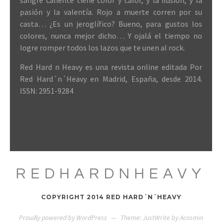
sangre caliente tiene color y calor, y la ilusión, y la
pasión y la valentía. Rojo a muerte corren por su
casta… ¿Es un jeroglífico? Bueno, para gustos los
colores, nunca mejor dicho… Y ojalá el tiempo no
logre romper todos los lazos que te unen al rock.
Red Hard n Heavy es una revista online editada Por
Red Hard´n´Heavy en Madrid, España, desde 2014.
ISSN: 2951-9284
REDHARDNHEAVY
COPYRIGHT 2014 RED HARD´N´HEAVY
Proudly powered by WordPress
—
Theme: JustWrite by
Acosmin