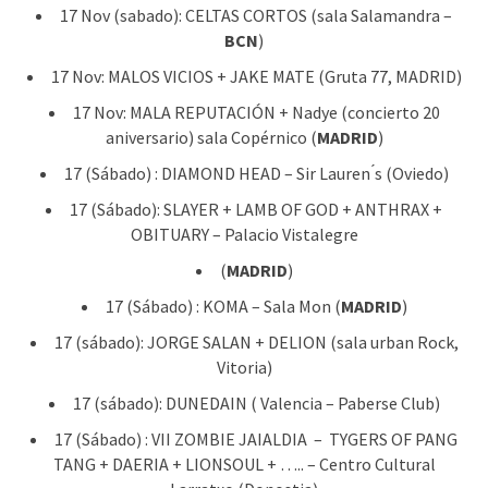
17 Nov (sabado): CELTAS CORTOS (sala Salamandra –
BCN
)
17 Nov: MALOS VICIOS + JAKE MATE (Gruta 77, MADRID)
17 Nov: MALA REPUTACIÓN + Nadye (concierto 20
aniversario) sala Copérnico (
MADRID
)
17 (Sábado) : DIAMOND HEAD – Sir Lauren ́s (Oviedo)
17 (Sábado): SLAYER + LAMB OF GOD + ANTHRAX +
OBITUARY – Palacio Vistalegre
(
MADRID
)
17 (Sábado) : KOMA – Sala Mon (
MADRID
)
17 (sábado): JORGE SALAN + DELION (sala urban Rock,
Vitoria)
17 (sábado): DUNEDAIN ( Valencia – Paberse Club)
17 (Sábado) : VII ZOMBIE JAIALDIA – TYGERS OF PANG
TANG + DAERIA + LIONSOUL + ….. – Centro Cultural