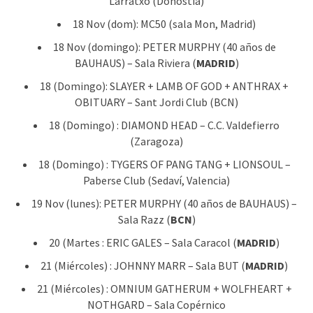
Larratxo (Donostia)
18 Nov (dom): MC50 (sala Mon, Madrid)
18 Nov (domingo): PETER MURPHY (40 años de
BAUHAUS) – Sala Riviera (
MADRID
)
18 (Domingo): SLAYER + LAMB OF GOD + ANTHRAX +
OBITUARY – Sant Jordi Club (BCN)
18 (Domingo) : DIAMOND HEAD – C.C. Valdefierro
(Zaragoza)
18 (Domingo) : TYGERS OF PANG TANG + LIONSOUL –
Paberse Club (Sedaví, Valencia)
19 Nov (lunes): PETER MURPHY (40 años de BAUHAUS) –
Sala Razz (
BCN
)
20 (Martes : ERIC GALES – Sala Caracol (
MADRID
)
21 (Miércoles) : JOHNNY MARR – Sala BUT (
MADRID
)
21 (Miércoles) : OMNIUM GATHERUM + WOLFHEART +
NOTHGARD – Sala Copérnico