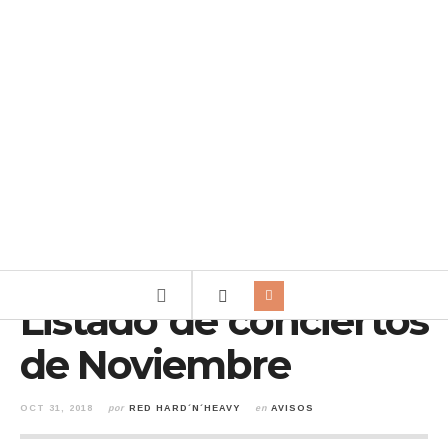
Listado de conciertos
de Noviembre
OCT 31, 2018
por
RED HARD´N´HEAVY
en
AVISOS