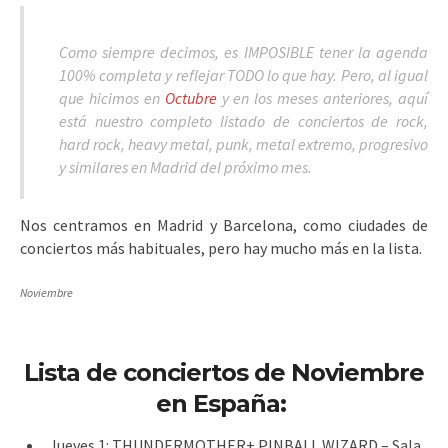
Como siempre decimos, es IMPOSIBLE tener la agenda
100% completa y reflejar TODO lo que hay. Pero, al igual
que hicimos en
Octubre
y en los meses anteriores, aquí
está nuestro completo listado de conciertos de rock,
hard rock, heavy metal, punk, metal extremo, progresivo
y similares en Madrid del próximo mes.
Nos centramos en Madrid y Barcelona, como ciudades de
conciertos más habituales, pero hay mucho más en la lista.
Noviembre
Lista de conciertos de Noviembre
en España:
Jueves 1: THUNDERMOTHER+ PINBALL WIZARD – Sala