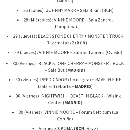
(Murcia)
26 (Lunes) : JOHNNY MARR – Sala Bikini (BCN)
28 (Miércoles) : VINNIE MOORE – Sala Zentral
(Pamplona)
29 (Jueves) : BLACK STONE CHERRY + MONSTER TRUCK
– Razzmatazz2 (
BCN
)
29 (Jueves) : VINNIE MOORE – Sala Sir Laurens (Oviedo)
30 (Viernes) : BLACK STONE CHERRY + MONSTER TRUCK
– Sala But (
MADRID
)
30 (viernes): PREDICADOR (fin de gira) + RAVE IN FIRE
(sala EntreDarts –
MADRID
)
30 (Viernes) : NIGHTWISH + BEAST IN BLACK – Wizink
Center (
MADRID
)
30 (Viernes) : VINNIE MOORE – Forum Celticum (La
Coruña)
Viernes 30: KOMA (
BCN
, Razz)