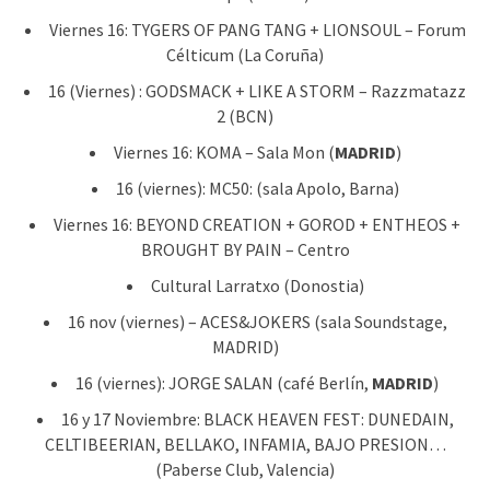
Viernes 16: TYGERS OF PANG TANG + LIONSOUL – Forum
Célticum (La Coruña)
16 (Viernes) : GODSMACK + LIKE A STORM – Razzmatazz
2 (BCN)
Viernes 16: KOMA – Sala Mon (
MADRID
)
16 (viernes): MC50: (sala Apolo, Barna)
Viernes 16: BEYOND CREATION + GOROD + ENTHEOS +
BROUGHT BY PAIN – Centro
Cultural Larratxo (Donostia)
16 nov (viernes) – ACES&JOKERS (sala Soundstage,
MADRID)
16 (viernes): JORGE SALAN (café Berlín,
MADRID
)
16 y 17 Noviembre: BLACK HEAVEN FEST: DUNEDAIN,
CELTIBEERIAN, BELLAKO, INFAMIA, BAJO PRESION…
(Paberse Club, Valencia)