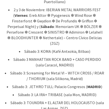
Puertollano)
2 y 3 de Noviembre: IBERIAN METAL WARRIORS FEST
(
Viernes
: Ereb Altor ❇ Pyogenesis ❇ Wind Rose ❇
Finsterforst ❇ Gwydion ❇ De Profundis ❇ Griffon ❇
Perpetual Night) y (
Sábado
: Memoriam UK ❇ BÖLZER ❇
Persefone ❇ Crescent ❇ SINISTRO ❇ Adimiron ❇ Lelahell
❇ BLOODHUNTER ❇ Nethertale) – Centro Cívico Delicias
(ZGZ)
Sábado 3: KOMA (Kafé Antxokia, Bilbao)
Sábado 3 MANHATTAN ROCK BAND + CASO PERDIDO
(sala Caracol, MADRID)
Sábado 3: Screaming for Metal VI – WITCH CROSS / ROAR
/ THORIUM (sala Silikona, Madrid)
Sábado 3: JETHRO TULL: Palacio Congresos (
MADRID
)
Sábado 3: LA IRA+ TRIBASE (sala Mon, MADRID)
Sábado 3: TOUNDRA + EL ALTAR DEL HOLOCAUSTO (sala
Las Armas, ZGZ)