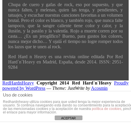
Chupa de cuero y gafas de rock, eso por supuesto, y que
nunca falten, y melenas, quien las tenga, y pendientes, y
tatuajes, y escuchar nuestras canciones favoritas a un volumen
brutal. Pero el color es blanco, y también rojo, que nunca falte
tampoco, que la sangre caliente tiene color y calor, y la
ilusión, y la pasión y la valentía. Rojo a muerte corren por su
casta… ¿Es un jeroglífico? Bueno, para gustos los colores,
nunca mejor dicho… Y ojalá el tiempo no logre romper todos
los lazos que te unen al rock.
Red Hard n Heavy es una revista online editada Por Red
Hard´n´Heavy en Madrid, España, desde 2014. ISSN: 2951-
9284
RedHardnHeavy
Copyright 2014 Red Hard´n´Heavy
Proudly
powered by WordPress
—
Theme: JustWrite by
Acosmin
Translate »
Uso de cookies
Redhardnheavy utiliza cookies para que usted tenga la mejor experiencia de
usuario. Si continúa navegando está dando su consentimiento para la aceptació
de las mencionadas cookies y la aceptación de nuestra
política de cookies
, pinc
el enlace para mayor información.
ACEPTAR