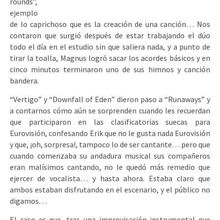
rounds”,
ejemplo
de lo caprichoso que es la creación de una canción… Nos
contaron que surgió después de estar trabajando el dúo
todo el día en el estudio sin que saliera nada, y a punto de
tirar la toalla, Magnus logró sacar los acordes básicos y en
cinco minutos terminaron uno de sus himnos y canción
bandera.
“Vertigo” y “Downfall of Eden” dieron paso a “Runaways” y
a contarnos cómo aún se sorprenden cuando les recuerdan
que participaron en las clasificatorias suecas para
Eurovisión, confesando Erik que no le gusta nada Eurovisión
y que, ¡oh, sorpresa!, tampoco lo de ser cantante… pero que
cuando comenzaba su andadura musical sus compañeros
eran malísimos cantando, no le quedó más remedio que
ejercer de vocalista… y hasta ahora. Estaba claro que
ambos estaban disfrutando en el escenario, y el público no
digamos…
El caso es que, tras una improvisación instrumental que