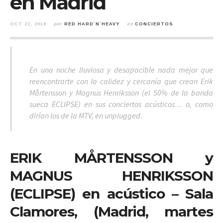
en Madrid
OCT 22, 2018
por
RED HARD´N´HEAVY
en
CONCIERTOS
En una noche lluviosa y desapacible nada mejor que
reencontrarte con la calidez y cercanía que crean Erik
Mårtensson y Magnus Henriksson (
el 50% de la banda
sueca ECLIPSE
) en sus conciertos acústicos… o, como
dirían los de la MTV, en
unplugged
.
ERIK
MÅRTENSSON
y
MAGNUS HENRIKSSON
(ECLIPSE) en acústico – Sala
Clamores, (Madrid, martes