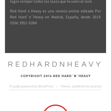
logre romper todos los lazos que te unen al rock.
Red Hard n Heavy es una revista online editada Por
Red Hard´n´Heavy en Madrid, España, desde 2014.
ISSN: 2951-9284
REDHARDNHEAVY
COPYRIGHT 2014 RED HARD´N´HEAVY
Proudly powered by WordPress
—
Theme: JustWrite by
Acosmin