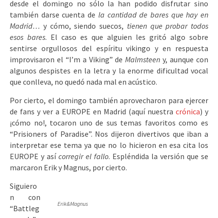
desde el domingo no sólo la han podido disfrutar sino
también darse cuenta de
la cantidad de bares que hay en
Madrid…
y cómo, siendo suecos,
tienen que probar todos
esos bares
. El caso es que alguien les gritó algo sobre
sentirse orgullosos del espíritu vikingo y en respuesta
improvisaron el “I’m a Viking” de
Malmsteen
y, aunque con
algunos despistes en la letra y la enorme dificultad vocal
que conlleva, no quedó nada mal en acústico.
Por cierto, el domingo también aprovecharon para ejercer
de fans y ver a EUROPE en Madrid (aquí nuestra
crónica
) y
¡cómo no!, tocaron uno de sus temas favoritos como es
“Prisioners of Paradise”. Nos dijeron divertivos que iban a
interpretar ese tema ya que no lo hicieron en esa cita los
EUROPE y así
corregir el fallo
. Espléndida la versión que se
marcaron Erik y Magnus, por cierto.
Siguiero
n con
Erik&Magnus
“Battleg