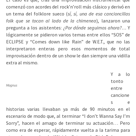
comenzó con acordes del rock’n’roll más clásico y derivó en
un tema del folklore sueco (
sí, sí, una de esa cancioncillas
folk que se tocan al lado de la chimenea
), lanzaron una
pregunta a los asistentes:
¿Por dónde seguimos ahora?…
Y
lógicamente se pidieron varios temas entre ellos “SOS” de
ECLIPSE y “Comes down like Rain” de W.E.T., que no las
interpretaron enteras pero esos momentos de total
improvisación dentro de un show le dan siempre una vidilla
extra al mismo.
Y a lo
tonto
Magnus
entre
cancione
s e
historias varias llevaban ya más de 90 minutos en el
escenario de modo que, al terminar “I don’t Wanna Say I’m
Sorry”, hacen el amago de terminar su actuación… Pero
como era de esperar, rápidamente vuelta a la tarima para