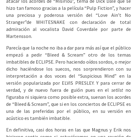
atacar los acordes de “Misirlou”, tema de Dick Dale que se
hizo tan famoso gracias a la película “Pulp Fiction”, y hacer
una preciosa y poderosa versión del “Love Ain’t No
Stranger”de WHITESNAKE con declaración de total
admiración al vocalista David Coverdale por parte de
Martensson.
Parecía que la noche no iba a dar para más así que el público
empezó a pedir “Bleed & Scream” otro de los temas
imbatibles de ECLIPSE. Pero haciendo oídos sordos, o mejor
dicho haciéndose los suecos, nos sorprendieron con su
interpretación a dos voces del “Suspicious Mind” en la
versión popularizada por ELVIS PRESLEY. Y para cerrar de
verdad, y de nuevo fuera de guión pues en el
setlist
no
figuraba ni siquiera como posible extra, suenan los acordes
de “Bleed & Scream”, que si en los conciertos de ECLIPSE es
una de las preferidas por el público, en su versión en
acústico es también imbatible.
En definitiva, casi dos horas en las que Magnus y Erik nos
hicieron sentir como si estuviéramos en una reunión de