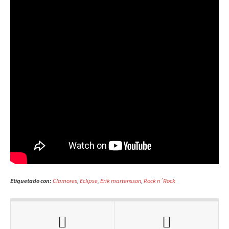
Etiquetado con:
Clamores
,
Eclipse
,
Erik martensson
,
Rock n´Rock