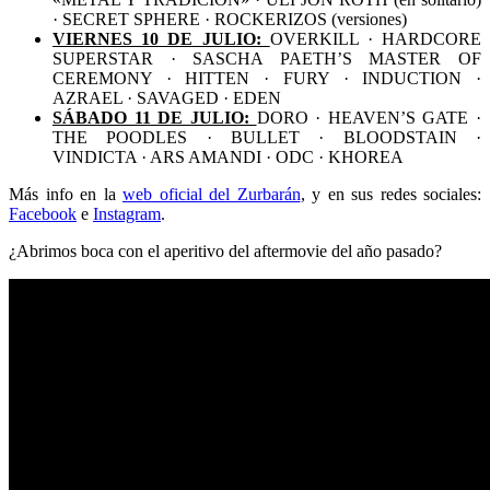
· SECRET SPHERE · ROCKERIZOS (versiones)
VIERNES 10 DE JULIO:
OVERKILL · HARDCORE
SUPERSTAR · SASCHA PAETH’S MASTER OF
CEREMONY · HITTEN · FURY · INDUCTION ·
AZRAEL · SAVAGED · EDEN
SÁBADO 11 DE JULIO:
DORO · HEAVEN’S GATE ·
THE POODLES · BULLET · BLOODSTAIN ·
VINDICTA · ARS AMANDI · ODC · KHOREA
Más info en la
web oficial del Zurbarán
, y en sus redes sociales:
Facebook
e
Instagram
.
¿Abrimos boca con el aperitivo del aftermovie del año pasado?