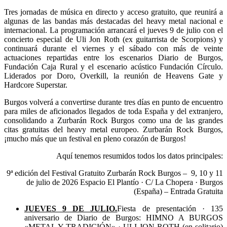
Tres jornadas de música en directo y acceso gratuito, que reunirá a
algunas de las bandas más destacadas del heavy metal nacional e
internacional. La programación arrancará el jueves 9 de julio con el
concierto especial de Uli Jon Roth (ex guitarrista de Scorpions) y
continuará durante el viernes y el sábado con más de veinte
actuaciones repartidas entre los escenarios Diario de Burgos,
Fundación Caja Rural y el escenario acústico Fundación Círculo.
Liderados por Doro, Overkill, la reunión de Heavens Gate y
Hardcore Superstar.
Burgos volverá a convertirse durante tres días en punto de encuentro
para miles de aficionados llegados de toda España y del extranjero,
consolidando a Zurbarán Rock Burgos como una de las grandes
citas gratuitas del heavy metal europeo. Zurbarán Rock Burgos,
¡mucho más que un festival en pleno corazón de Burgos!
Aquí tenemos resumidos todos los datos principales:
9ª edición del Festival Gratuito Zurbarán Rock Burgos – 9, 10 y 11
de julio de 2026 Espacio El Plantío · C/ La Chopera · Burgos
(España) – Entrada Gratuita
JUEVES 9 DE JULIO.
Fiesta de presentación · 135
aniversario de Diario de Burgos: HIMNO A BURGOS
«METAL Y TRADICIÓN» · ULI JON ROTH (en solitario)