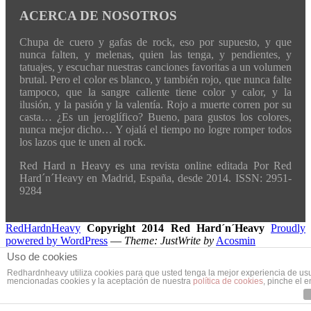
ACERCA DE NOSOTROS
Chupa de cuero y gafas de rock, eso por supuesto, y que
nunca falten, y melenas, quien las tenga, y pendientes, y
tatuajes, y escuchar nuestras canciones favoritas a un volumen
brutal. Pero el color es blanco, y también rojo, que nunca falte
tampoco, que la sangre caliente tiene color y calor, y la
ilusión, y la pasión y la valentía. Rojo a muerte corren por su
casta… ¿Es un jeroglífico? Bueno, para gustos los colores,
nunca mejor dicho… Y ojalá el tiempo no logre romper todos
los lazos que te unen al rock.
Red Hard n Heavy es una revista online editada Por Red
Hard´n´Heavy en Madrid, España, desde 2014. ISSN: 2951-
9284
RedHardnHeavy
Copyright 2014 Red Hard´n´Heavy
Proudly
powered by WordPress
—
Theme: JustWrite by
Acosmin
Uso de cookies
Redhardnheavy utiliza cookies para que usted tenga la mejor experiencia de us
mencionadas cookies y la aceptación de nuestra
política de cookies
, pinche el 