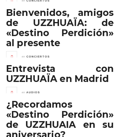
en
CONCIERTOS
Bienvenidos, amigos
de UZZHUAÏA: de
«Destino Perdición»
al presente
en
CONCIERTOS
Entrevista con
UZZHUAÏA en Madrid
en
AUDIOS
¿Recordamos
«Destino Perdición»
de UZZHUAIA en su
aniversario?