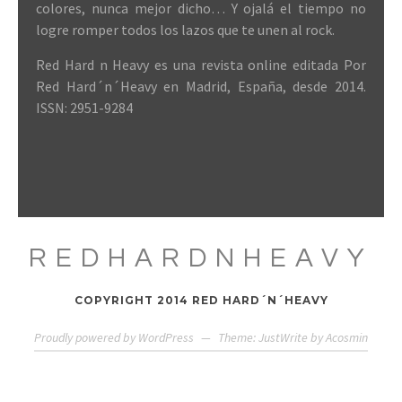
colores, nunca mejor dicho… Y ojalá el tiempo no
logre romper todos los lazos que te unen al rock.
Red Hard n Heavy es una revista online editada Por
Red Hard´n´Heavy en Madrid, España, desde 2014.
ISSN: 2951-9284
REDHARDNHEAVY
COPYRIGHT 2014 RED HARD´N´HEAVY
Proudly powered by WordPress
—
Theme: JustWrite by
Acosmin