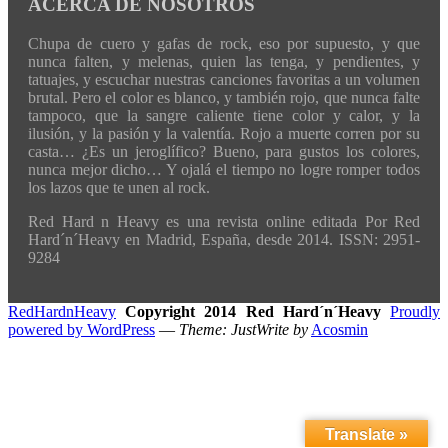
ACERCA DE NOSOTROS
Chupa de cuero y gafas de rock, eso por supuesto, y que
nunca falten, y melenas, quien las tenga, y pendientes, y
tatuajes, y escuchar nuestras canciones favoritas a un volumen
brutal. Pero el color es blanco, y también rojo, que nunca falte
tampoco, que la sangre caliente tiene color y calor, y la
ilusión, y la pasión y la valentía. Rojo a muerte corren por su
casta… ¿Es un jeroglífico? Bueno, para gustos los colores,
nunca mejor dicho… Y ojalá el tiempo no logre romper todos
los lazos que te unen al rock.
Red Hard n Heavy es una revista online editada Por Red
Hard´n´Heavy en Madrid, España, desde 2014. ISSN: 2951-
9284
RedHardnHeavy
Copyright 2014 Red Hard´n´Heavy
Proudly
powered by WordPress
—
Theme: JustWrite by
Acosmin
Translate »