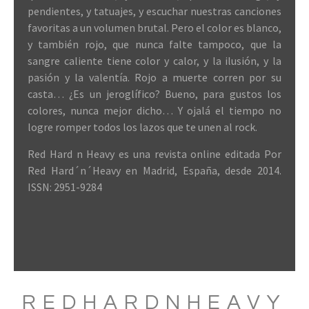
pendientes, y tatuajes, y escuchar nuestras canciones
favoritas a un volumen brutal. Pero el color es blanco,
y también rojo, que nunca falte tampoco, que la
sangre caliente tiene color y calor, y la ilusión, y la
pasión y la valentía. Rojo a muerte corren por su
casta… ¿Es un jeroglífico? Bueno, para gustos los
colores, nunca mejor dicho… Y ojalá el tiempo no
logre romper todos los lazos que te unen al rock.
Red Hard n Heavy es una revista online editada Por
Red Hard´n´Heavy en Madrid, España, desde 2014.
ISSN: 2951-9284
REDHARDNHEAVY