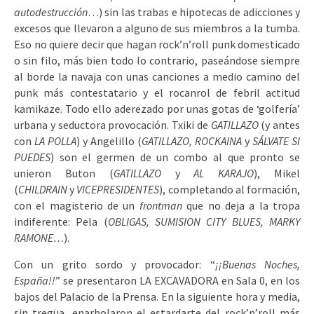
autodestrucción
…) sin las trabas e hipotecas de adicciones y
excesos que llevaron a alguno de sus miembros a la tumba.
Eso no quiere decir que hagan rock’n’roll punk domesticado
o sin filo, más bien todo lo contrario, paseándose siempre
al borde la navaja con unas canciones a medio camino del
punk más contestatario y el rocanrol de febril actitud
kamikaze. Todo ello aderezado por unas gotas de ‘golfería’
urbana y seductora provocación. Txiki de
GATILLAZO
(y antes
con
LA POLLA
) y Angelillo (
GATILLAZO, ROCKAINA
y
SÁLVATE SI
PUEDES
) son el germen de un combo al que pronto se
unieron Buton (
GATILLAZO
y
AL KARAJO
), Mikel
(
CHILDRAIN
y
VICEPRESIDENTES
), completando al formación,
con el magisterio de un
frontman
que no deja a la tropa
indiferente: Pela (
OBLIGAS, SUMISION CITY BLUES, MARKY
RAMONE…
).
Con un grito sordo y provocador: “
¡¡Buenas Noches,
España!!
” se presentaron LA EXCAVADORA en Sala 0, en los
bajos del Palacio de la Prensa. En la siguiente hora y media,
sin tregua, enarbolaron el estardarte del rock’n’roll más