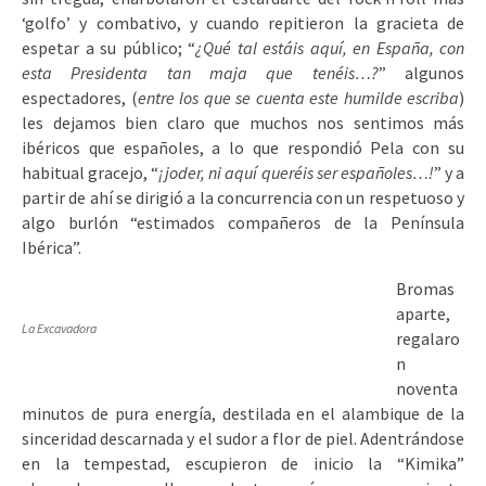
‘golfo’ y combativo, y cuando repitieron la gracieta de
espetar a su público; “
¿Qué tal estáis aquí, en España, con
esta Presidenta tan maja que tenéis…?
” algunos
espectadores, (
entre los que se cuenta este humilde escriba
)
les dejamos bien claro que muchos nos sentimos más
ibéricos que españoles, a lo que respondió Pela con su
habitual gracejo, “
¡joder, ni aquí queréis ser españoles…!
” y a
partir de ahí se dirigió a la concurrencia con un respetuoso y
algo burlón “estimados compañeros de la Península
Ibérica”.
Bromas
aparte,
La Excavadora
regalaro
n
noventa
minutos de pura energía, destilada en el alambique de la
sinceridad descarnada y el sudor a flor de piel. Adentrándose
en la tempestad, escupieron de inicio la “Kimika”