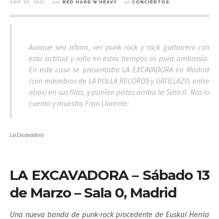
ABR 09, 2021
por
RED HARD´N´HEAVY
en
CONCIERTOS
Aunque sea ahora, ver punk rock y rock guitarrero con
esta actitud y rollo en estos tiempos es pura ambrosía.
En este caso se presentaba LA EXCAVADORA en Madrid
(con miembros de LA POLLA RECORDS y GATILLAZO, entre
otros) en sus filas, y ponían patas arriba la Sala 0. Nos lo
cuenta y muestra Fran Llorente:
La Excavadora
LA EXCAVADORA – Sábado 13
de Marzo – Sala 0, Madrid
Una nueva banda de punk-rock procedente de Euskal Herria