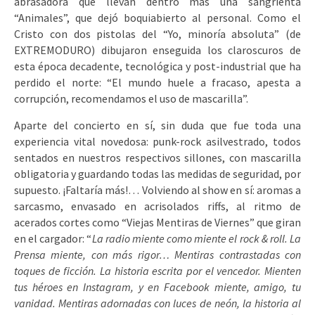
abrasadora que llevan dentro más una sangrienta
“Animales”, que dejó boquiabierto al personal. Como el
Cristo con dos pistolas del “Yo, minoría absoluta” (de
EXTREMODURO) dibujaron enseguida los claroscuros de
esta época decadente, tecnológica y post-industrial que ha
perdido el norte: “El mundo huele a fracaso, apesta a
corrupción, recomendamos el uso de mascarilla”.
Aparte del concierto en sí, sin duda que fue toda una
experiencia vital novedosa: punk-rock asilvestrado, todos
sentados en nuestros respectivos sillones, con mascarilla
obligatoria y guardando todas las medidas de seguridad, por
supuesto. ¡Faltaría más!… Volviendo al show en sí: aromas a
sarcasmo, envasado en acrisolados riffs, al ritmo de
acerados cortes como “Viejas Mentiras de Viernes” que giran
en el cargador: “
La radio miente como miente el rock & roll. La
Prensa miente, con más rigor… Mentiras contrastadas con
toques de ficción. La historia escrita por el vencedor. Mienten
tus héroes en Instagram, y en Facebook miente, amigo, tu
vanidad. Mentiras adornadas con luces de neón, la historia al