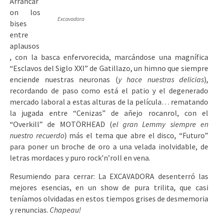
Arrancar
on los
Excavadora
bises
entre
aplausos
, con la basca enfervorecida, marcándose una magnífica
“Esclavos del Siglo XXI” de Gatillazo, un himno que siempre
enciende nuestras neuronas (
y hace nuestras delicias
),
recordando de paso como está el patio y el degenerado
mercado laboral a estas alturas de la película… rematando
la jugada entre “Cenizas” de añejo rocanrol, con el
“Overkill” de MOTÖRHEAD (
el gran Lemmy siempre en
nuestro recuerdo
) más el tema que abre el disco, “Futuro”
para poner un broche de oro a una velada inolvidable, de
letras mordaces y puro rock’n’roll en vena.
Resumiendo para cerrar: La EXCAVADORA desenterró las
mejores esencias, en un show de pura trilita, que casi
teníamos olvidadas en estos tiempos grises de desmemoria
y renuncias.
Chapeau!