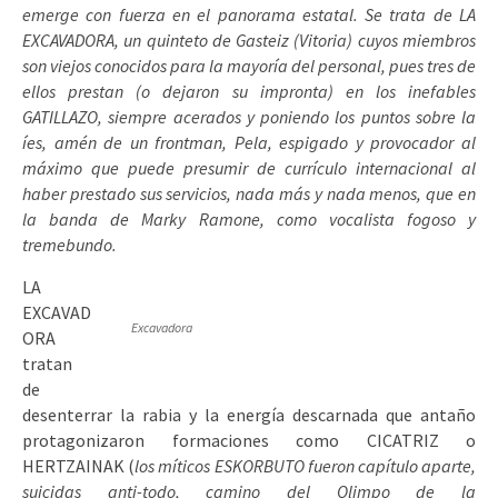
emerge con fuerza en el panorama estatal. Se trata de LA
EXCAVADORA, un quinteto de Gasteiz (Vitoria) cuyos miembros
son viejos conocidos para la mayoría del personal, pues tres de
ellos prestan (o dejaron su impronta) en los inefables
GATILLAZO, siempre acerados y poniendo los puntos sobre la
íes, amén de un frontman, Pela, espigado y provocador al
máximo que puede presumir de currículo internacional al
haber prestado sus servicios, nada más y nada menos, que en
la banda de Marky Ramone, como vocalista fogoso y
tremebundo.
LA
EXCAVAD
Excavadora
ORA
tratan
de
desenterrar la rabia y la energía descarnada que antaño
protagonizaron formaciones como CICATRIZ o
HERTZAINAK (
los míticos ESKORBUTO fueron capítulo aparte,
suicidas anti-todo, camino del Olimpo de la