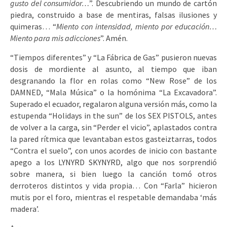
gusto del consumidor…
”. Descubriendo un mundo de cartón
piedra, construido a base de mentiras, falsas ilusiones y
quimeras… “
Miento con intensidad, miento por educación…
Miento para mis adicciones
”. Amén.
“Tiempos diferentes” y “La Fábrica de Gas” pusieron nuevas
dosis de mordiente al asunto, al tiempo que iban
desgranando la flor en rolas como “New Rose” de los
DAMNED, “Mala Música” o la homónima “La Excavadora”.
Superado el ecuador, regalaron alguna versión más, como la
estupenda “Holidays in the sun” de los SEX PISTOLS, antes
de volver a la carga, sin “Perder el vicio”, aplastados contra
la pared rítmica que levantaban estos gasteiztarras, todos
“Contra el suelo”, con unos acordes de inicio con bastante
apego a los LYNYRD SKYNYRD, algo que nos sorprendió
sobre manera, si bien luego la canción tomó otros
derroteros distintos y vida propia… Con “Farla” hicieron
mutis por el foro, mientras el respetable demandaba ‘más
madera’.