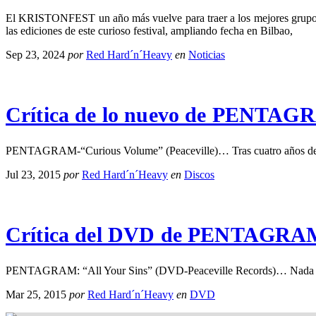
El KRISTONFEST un año más vuelve para traer a los mejores grupos d
las ediciones de este curioso festival, ampliando fecha en Bilbao,
Sep 23, 2024
por
Red Hard´n´Heavy
en
Noticias
Crítica de lo nuevo de PENTAG
PENTAGRAM-“Curious Volume” (Peaceville)… Tras cuatro años de s
Jul 23, 2015
por
Red Hard´n´Heavy
en
Discos
Crítica del DVD de PENTAGRAM t
PENTAGRAM: “All Your Sins” (DVD-Peaceville Records)… Nada más
Mar 25, 2015
por
Red Hard´n´Heavy
en
DVD