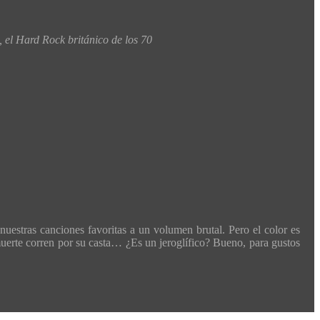
 el Hard Rock británico de los 70
nuestras canciones favoritas a un volumen brutal. Pero el color es
a muerte corren por su casta… ¿Es un jeroglífico? Bueno, para gustos