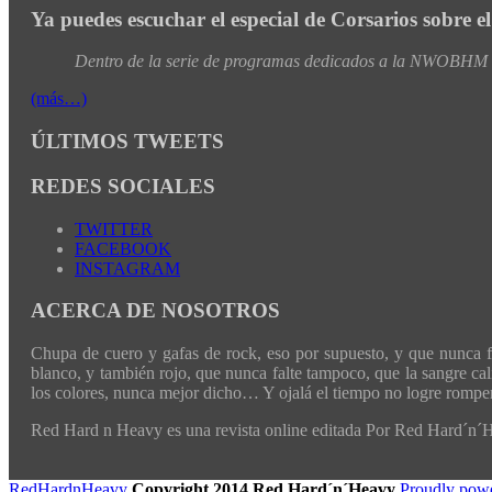
Ya puedes escuchar el especial de Corsarios sobre e
Dentro de la serie de programas dedicados a la NWOBHM de
(más…)
ÚLTIMOS TWEETS
REDES SOCIALES
TWITTER
FACEBOOK
INSTAGRAM
ACERCA DE NOSOTROS
Chupa de cuero y gafas de rock, eso por supuesto, y que nunca fal
blanco, y también rojo, que nunca falte tampoco, que la sangre cali
los colores, nunca mejor dicho… Y ojalá el tiempo no logre romper 
Red Hard n Heavy es una revista online editada Por Red Hard´n
RedHardnHeavy
Copyright 2014 Red Hard´n´Heavy
Proudly pow