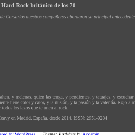
l Hard Rock británico de los 70
 Corsarios nuestros compañeros abordaron su principal antecedente,
ten, y melenas, quien las tenga, y pendientes, y tatuajes, y escuchar 
ente tiene color y calor, y la ilusión, y la pasión y la valentía. Rojo 
todos los lazos que te unen al rock.
´Heavy en Madrid, España, desde 2014. ISSN: 2951-9284
ered by WordPress
—
Theme: JustWrite by
Acosmin