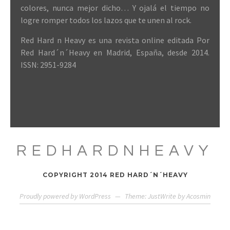
colores, nunca mejor dicho… Y ojalá el tiempo no
logre romper todos los lazos que te unen al rock.
Red Hard n Heavy es una revista online editada Por
Red Hard´n´Heavy en Madrid, España, desde 2014.
ISSN: 2951-9284
REDHARDNHEAVY
COPYRIGHT 2014 RED HARD´N´HEAVY
Proudly powered by WordPress
—
Theme: JustWrite by
Acosmin