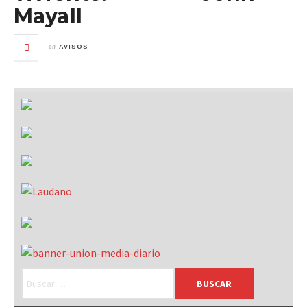
Mayall
en
AVISOS