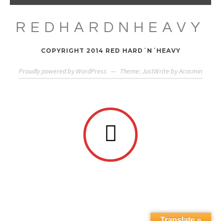
REDHARDNHEAVY
COPYRIGHT 2014 RED HARD´N´HEAVY
Proudly powered by WordPress
—
Theme: JustWrite by
Acosmin
Translate »