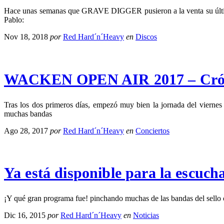
Hace unas semanas que GRAVE DIGGER pusieron a la venta su último
Pablo:
Nov 18, 2018
por
Red Hard´n´Heavy
en
Discos
WACKEN OPEN AIR 2017 – Crónic
Tras los dos primeros días, empezó muy bien la jornada del vier
muchas bandas
Ago 28, 2017
por
Red Hard´n´Heavy
en
Conciertos
Ya está disponible para la escuch
¡Y qué gran programa fue! pinchando muchas de las bandas del s
Dic 16, 2015
por
Red Hard´n´Heavy
en
Noticias