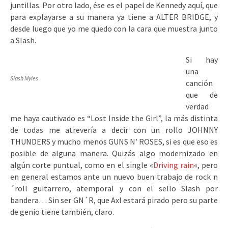
juntillas. Por otro lado, ése es el papel de Kennedy aquí, que
para explayarse a su manera ya tiene a ALTER BRIDGE, y
desde luego que yo me quedo con la cara que muestra junto
a Slash.
Si hay
una
Slash Myles
canción
que de
verdad
me haya cautivado es “Lost Inside the Girl”, la más distinta
de todas me atrevería a decir con un rollo JOHNNY
THUNDERS y mucho menos GUNS N’ ROSES, si es que eso es
posible de alguna manera. Quizás algo modernizado en
algún corte puntual, como en el single «
Driving rain
«, pero
en general estamos ante un nuevo buen trabajo de rock n
´roll guitarrero, atemporal y con el sello Slash por
bandera… Sin ser GN´R, que Axl estará pirado pero su parte
de genio tiene también, claro.