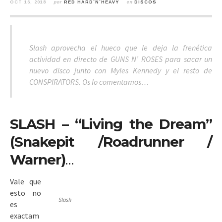
OCT 16, 2018
por
RED HARD´N´HEAVY
en
DISCOS
Slash aprovecha el hueco que le deja la frenética
actividad en directo de GUNS N’ ROSES para sacar un
nuevo disco junto con Myles Kennedy y el resto de
CONSPIRATORS. Os lo comentamos…
SLASH – “Living the Dream”
(Snakepit /Roadrunner /
Warner)
…
Vale que
esto no
Slash
es
exactam