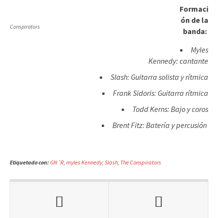
Formaci
ón de la
Conspirators
banda:
Myles
Kennedy: cantante
Slash: Guitarra solista y rítmica
Frank Sidoris: Guitarra rítmica
Todd Kerns: Bajo y coros
Brent Fitz: Batería y percusión
Etiquetado con:
GN´R
,
myles Kennedy
,
Slash
,
The Conspirators