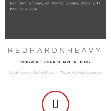
Red Hard´n´Heavy en Madrid, España, desde 2014.
ISSN: 2951-9284
REDHARDNHEAVY
COPYRIGHT 2014 RED HARD´N´HEAVY
Proudly powered by WordPress
—
Theme: JustWrite by
Acosmin