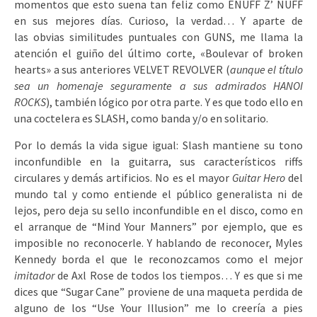
momentos que esto suena tan feliz como ENUFF Z’ NUFF
en sus mejores días. Curioso, la verdad… Y aparte de
las obvias similitudes puntuales con GUNS, me llama la
atención el guiño del último corte, «Boulevar of broken
hearts» a sus anteriores VELVET REVOLVER (
aunque el título
sea un homenaje seguramente a sus admirados HANOI
ROCKS
), también lógico por otra parte. Y es que todo ello en
una coctelera es SLASH, como banda y/o en solitario.
Por lo demás la vida sigue igual: Slash mantiene su tono
inconfundible en la guitarra, sus característicos riffs
circulares y demás artificios. No es el mayor
Guitar Hero
del
mundo tal y como entiende el público generalista ni de
lejos, pero deja su sello inconfundible en el disco, como en
el arranque de “Mind Your Manners” por ejemplo, que es
imposible no reconocerle. Y hablando de reconocer, Myles
Kennedy borda el que le reconozcamos como el mejor
imitador
de Axl Rose de todos los tiempos… Y es que si me
dices que “Sugar Cane” proviene de una maqueta perdida de
alguno de los “Use Your Illusion” me lo creería a pies