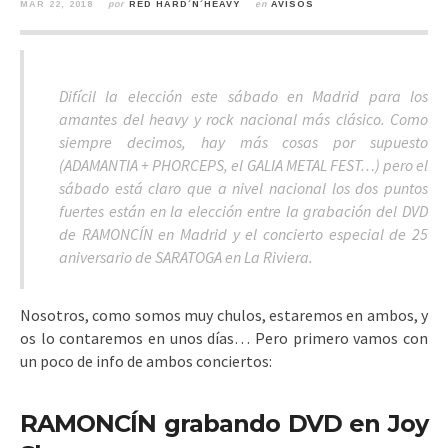
MAR 22, 2018
por
RED HARD´N´HEAVY
en
AVISOS
Difícil la elección este sábado en Madrid para los
amantes del heavy y rock nacional más clásico. Como
siempre decimos, hay más cosas por supuesto
(ADAMANTIA + PHORCEPS, el GALIA METAL FEST…) pero el
sábado está claro que a nivel nacional los dos puntos
fuertes están en la elección entre la grabación del DVD
de RAMONCÍN en Madrid y el concierto especial de 25
aniversario de SARATOGA en La Riviera.
Nosotros, como somos muy chulos, estaremos en ambos, y
os lo contaremos en unos días… Pero primero vamos con
un poco de info de ambos conciertos:
RAMONCÍN grabando DVD en Joy