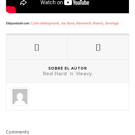
Etiquetado con:
Calle Underground
,
Joy Slava
,
Ramoncín
,
Riviera
,
Saratoga
SOBRE EL AUTOR
Red Hard´n´Heavy
Comments