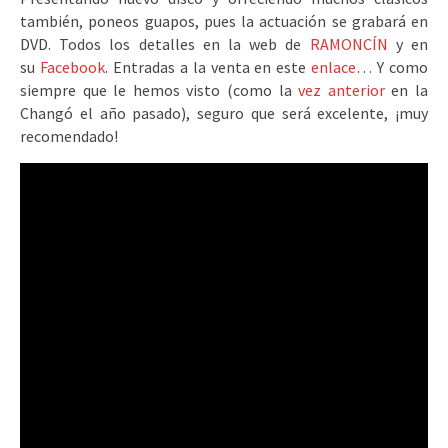
también, poneos guapos, pues la actuación se grabará en
DVD. Todos los detalles en la web de
RAMONCÍN
y en
su
Facebook
. Entradas a la venta en este
enlace
… Y como
siempre que le hemos visto (como la
vez anterior
en la
Changó el año pasado), seguro que será excelente, ¡muy
recomendado!