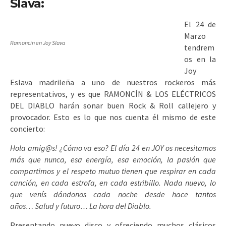
Slava:
El 24 de
Marzo
Ramoncin en Joy Slava
tendrem
os en la
Joy
Eslava madrileña a uno de nuestros rockeros más
representativos, y es que RAMONCÍN & LOS ELÉCTRICOS
DEL DIABLO harán sonar buen Rock & Roll callejero y
provocador. Esto es lo que nos cuenta él mismo de este
concierto:
Hola amig@s! ¿Cómo va eso? El día 24 en JOY os necesitamos
más que nunca, esa energía, esa emoción, la pasión que
compartimos y el respeto mutuo tienen que respirar en cada
canción, en cada estrofa, en cada estribillo. Nada nuevo, lo
que venís dándonos cada noche desde hace tantos
años…
Salud y futuro… La hora del Diablo.
Presentando nuevo disco y ofreciendo muchos clásicos