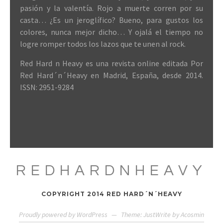
pasión y la valentía. Rojo a muerte corren por su
casta… ¿Es un jeroglífico? Bueno, para gustos los
colores, nunca mejor dicho… Y ojalá el tiempo no
logre romper todos los lazos que te unen al rock.
Red Hard n Heavy es una revista online editada Por
Red Hard´n´Heavy en Madrid, España, desde 2014.
ISSN: 2951-9284
REDHARDNHEAVY
COPYRIGHT 2014 RED HARD´N´HEAVY
Proudly powered by WordPress
—
Theme: JustWrite by
Acosmin