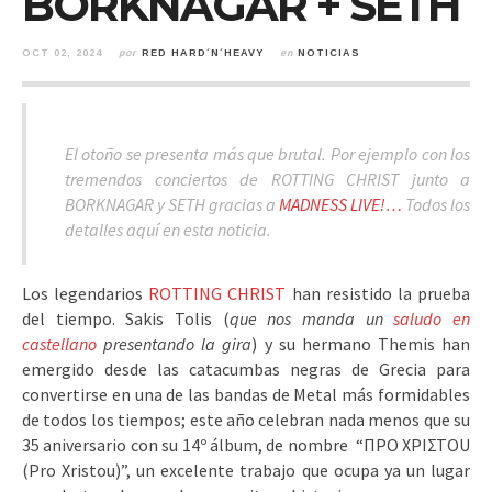
BORKNAGAR + SETH
OCT 02, 2024
por
RED HARD´N´HEAVY
en
NOTICIAS
El otoño se presenta más que brutal. Por ejemplo con los
tremendos conciertos de ROTTING CHRIST junto a
BORKNAGAR y SETH gracias a
MADNESS LIVE!…
Todos los
detalles aquí en esta noticia.
Los legendarios
ROTTING CHRIST
han resistido la prueba
del tiempo. Sakis Tolis (
que nos manda un
saludo en
castellano
presentando la gira
) y su hermano Themis han
emergido desde las catacumbas negras de Grecia para
convertirse en una de las bandas de Metal más formidables
de todos los tiempos; este año celebran nada menos que su
35 aniversario con su 14º álbum, de nombre “ΠΡΟ ΧΡΙΣΤΟU
(Pro Xristou)”, un excelente trabajo que ocupa ya un lugar