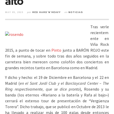
alto
MAY 05, 2015
por
RED HARD´N´HEAVY
en
NOTICIAS
Tras verle
recientem
ente en
Viña Rock
2015, a punto de tocar en
Pinto
junto a BARÓN ROJO este
fin de semana, y sobre todo tras dos años seguidos en la
carretera bien merecen como colofón dos conciertos en
grandes recintos tanto en Barcelona como en Madrid.
Y dicho y hecho: el 19 de Diciembre en Barcelona y el 22 en
Madrid (
en el Sant Jordi Club y el Barclaycard Center – The
Ring respectivamente, que se dice pronto
), Rosendo y su
banda (los eternos «Mariano a la batería y Rafa al bajo»)
cerrará el extenso tour de presentación de “Vergüenza
Torera”. Dicho trabajo, que se publicó en Octubre de 2013 le
ha llevado a realizar más de 100 galas desde entonces