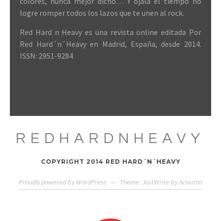
colores, nunca mejor dicho… Y ojalá el tiempo no
logre romper todos los lazos que te unen al rock.
Red Hard n Heavy es una revista online editada Por
Red Hard´n´Heavy en Madrid, España, desde 2014.
ISSN: 2951-9284
REDHARDNHEAVY
COPYRIGHT 2014 RED HARD´N´HEAVY
Proudly powered by WordPress
—
Theme: JustWrite by
Acosmin