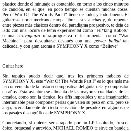
plástico donde el minutaje es contenido, en torno a los cinco minutos
de canción, en el que, en poco tiempo se cuentan muchas cosas.
Pero “War Of The Worlds Part I” tiene de todo, y todo bueno. El
guitarrista norteamericano campa libre a sus anchas y, de repente,
entre piezas más clásicos dentro del paradigma progresivo, te deja de
lado con una locura de tema experimental como “Fu*king Robots”
o una
stravaganza
ultra-progresiva e instrumental como “War
Machine”, para desquitarse después con una
power ballad
tan
delicada, y con gran aroma a SYMPHONY X como “Believe”.
Guitar hero
Sin tapujos puedo decir que, tras los primeros trabajos de
SYMPHONY X, este “War Of The Worlds Part I” es lo que más me
ha convencido de la historia compositiva del guitarrista y compositor
en años. Esta aventura se alimenta de las mayores cualidades de su
creador, como son la técnica, los riffs imposibles y una imaginación
interminable para componer perlas que valen su peso en oro, pero se
aleja, acertadamente de cierta sensación de pesadez en algunos de
los pasajes discográficos de SYMPHONY X.
Concretando, si quieres ser atrapado por un LP inspirado, fresco,
épico, orquestal y atrevido, MICHAEL ROMEO te sirve en bandeja