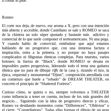
a contar lo pide.
Romeo
El corte nos deja, de nuevo, ese aroma a X, pero con una intención
más abierta y accesible, donde Castellano se sale y ROMEO se saca
de la chistera un solo súper ajustado y bastante más adictivo y
comercial de lo que suele componer el norteamericano. Ni una pega.
Y cuando hablo de
comercial
, entiéndase que aquí estamos
hablando de un progresivo que, con una inmensa factura e
inspiración, entra a la primera, y no porque no haya pasajes
complicados ni filigranas rítmicas complejas. Para muestra, varios
botones: la fuerza de “Black”, donde ROMEO se desata en
imposibles partes progresivas, liderando todo el tema una guitarra
rítmica que no para de dibujar
riffs
de la casa y, rizando el rizo, la
épica, orquestal y monumental “Djinn”, composición atresillada con
un comienzo que huele a “robado” de DREAM THEATER, en
concreto el principio de “Shattered Fortress”.
Curioso cómo, se quiera o no, siempre volvemos a THEATER
como influencia a tener en cuenta, incluso de los más grandes del
negocio… Siguiendo con la idea de progresivo directo y eficaz,
Romeo va destilando momentos como “Differences”, “Oblivion” o
el cierre, “Constellations”. Todas ellas forman el dibujo de un gran