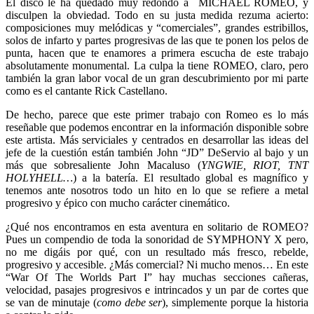
El disco le ha quedado muy redondo a MICHAEL ROMEO, y
disculpen la obviedad. Todo en su justa medida rezuma acierto:
composiciones muy melódicas y “comerciales”, grandes estribillos,
solos de infarto y partes progresivas de las que te ponen los pelos de
punta, hacen que te enamores a primera escucha de este trabajo
absolutamente monumental. La culpa la tiene ROMEO, claro, pero
también la gran labor vocal de un gran descubrimiento por mi parte
como es el cantante Rick Castellano.
De hecho, parece que este primer trabajo con Romeo es lo más
reseñable que podemos encontrar en la información disponible sobre
este artista. Más serviciales y centrados en desarrollar las ideas del
jefe de la cuestión están también John “JD” DeServio al bajo y un
más que sobresaliente John Macaluso (
YNGWIE, RIOT, TNT
HOLYHELL…
) a la batería. El resultado global es magnífico y
tenemos ante nosotros todo un hito en lo que se refiere a metal
progresivo y épico con mucho carácter cinemático.
¿Qué nos encontramos en esta aventura en solitario de ROMEO?
Pues un compendio de toda la sonoridad de SYMPHONY X pero,
no me digáis por qué, con un resultado más fresco, rebelde,
progresivo y accesible. ¿Más comercial? Ni mucho menos… En este
“War Of The Worlds Part I” hay muchas secciones cañeras,
velocidad, pasajes progresivos e intrincados y un par de cortes que
se van de minutaje (
como debe ser
), simplemente porque la historia