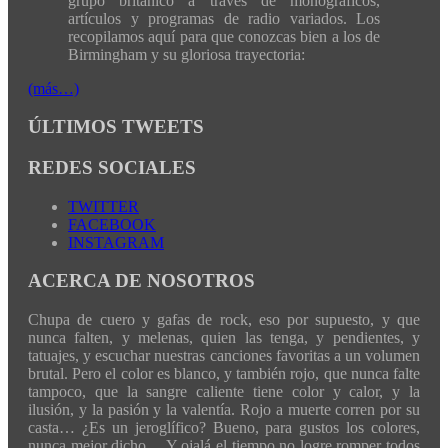
grupo británico a través de monográficos,
artículos y programas de radio variados. Los
recopilamos aquí para que conozcas bien a los de
Birmingham y su gloriosa trayectoria:
(más…)
ÚLTIMOS TWEETS
REDES SOCIALES
TWITTER
FACEBOOK
INSTAGRAM
ACERCA DE NOSOTROS
Chupa de cuero y gafas de rock, eso por supuesto, y que
nunca falten, y melenas, quien las tenga, y pendientes, y
tatuajes, y escuchar nuestras canciones favoritas a un volumen
brutal. Pero el color es blanco, y también rojo, que nunca falte
tampoco, que la sangre caliente tiene color y calor, y la
ilusión, y la pasión y la valentía. Rojo a muerte corren por su
casta… ¿Es un jeroglífico? Bueno, para gustos los colores,
nunca mejor dicho… Y ojalá el tiempo no logre romper todos