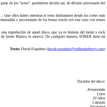
rte de los “actos”, permitirme decirlo así, de décimo aniversario del
al… Que ellos ladres mientras el resto disfrutamos desde los cortes más
estuosidad y preciosismo de los
bonus tracks
(
en este caso con temas
na regrabación de aquel disco, que ya es historia del metal y rock
es de Javier Blanco, lo merece. De cualquier manera, SÔBER tiene mi
Texto:
David Esquitino (
david.esquitino@redhardnheavy.com
)
Tracklist del disco:
Arrepentido
Lejos
10 Años
Cápsula
Eternidad