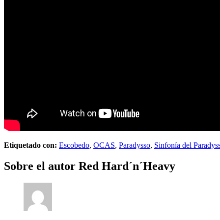
Etiquetado con:
Escobedo
,
OCAS
,
Paradysso
,
Sinfonía del Paradys
Sobre el autor
Red Hard´n´Heavy