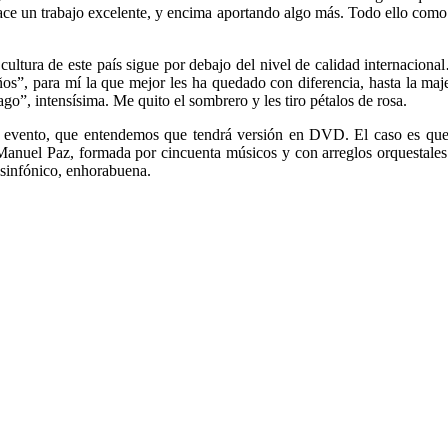
ce un trabajo excelente, y encima aportando algo más. Todo ello como pa
a cultura de este país sigue por debajo del nivel de calidad internacion
”, para mí la que mejor les ha quedado con diferencia, hasta la maj
o”, intensísima. Me quito el sombrero y les tiro pétalos de rosa.
 evento, que entendemos que tendrá versión en DVD. El caso es que u
or Manuel Paz, formada por cincuenta músicos y con arreglos orquestal
 sinfónico, enhorabuena.