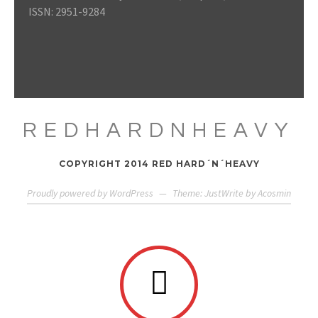
ISSN: 2951-9284
REDHARDNHEAVY
COPYRIGHT 2014 RED HARD´N´HEAVY
Proudly powered by WordPress
—
Theme: JustWrite by
Acosmin