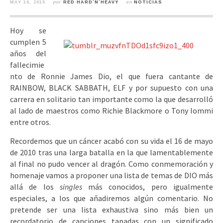
MAY 16, 2015
por
RED HARD´N´HEAVY
en
NOTICIAS
Hoy se
cumplen 5
años del
fallecimie
nto de Ronnie James Dio, el que fuera cantante de
RAINBOW, BLACK SABBATH, ELF y por supuesto con una
carrera en solitario tan importante como la que desarrolló
al lado de maestros como Richie Blackmore o Tony Iommi
entre otros.
Recordemos que un cáncer acabó con su vida el 16 de mayo
de 2010 tras una larga batalla en la que lamentablemente
al final no pudo vencer al dragón. Como conmemoración y
homenaje vamos a proponer una lista de temas de DIO más
allá de los
singles
más conocidos, pero igualmente
especiales, a los que añadiremos algún comentario. No
pretende ser una lista exhaustiva sino más bien un
recordatorio de canciones tapadas con un significado