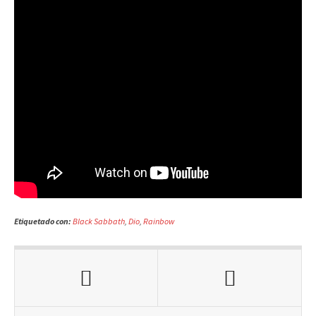
Etiquetado con:
Black Sabbath
,
Dio
,
Rainbow