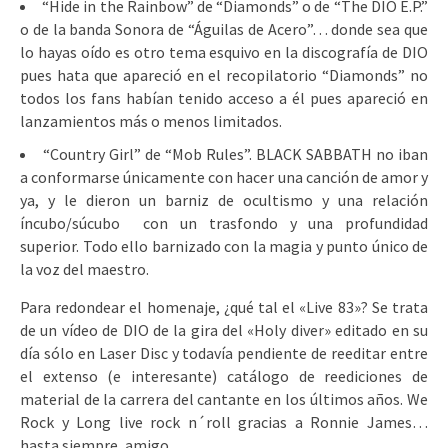
“Hide in the Rainbow” de “Diamonds” o de “The DIO E.P.”
o de la banda Sonora de “Águilas de Acero”… donde sea que
lo hayas oído es otro tema esquivo en la discografía de DIO
pues hata que apareció en el recopilatorio “Diamonds” no
todos los fans habían tenido acceso a él pues apareció en
lanzamientos más o menos limitados.
“Country Girl” de “Mob Rules”. BLACK SABBATH no iban
a conformarse únicamente con hacer una canción de amor y
ya, y le dieron un barniz de ocultismo y una relación
íncubo/súcubo con un trasfondo y una profundidad
superior. Todo ello barnizado con la magia y punto único de
la voz del maestro.
Para redondear el homenaje, ¿qué tal el «Live 83»? Se trata
de un vídeo de DIO de la gira del «Holy diver» editado en su
día sólo en Laser Disc y todavía pendiente de reeditar entre
el extenso (e interesante) catálogo de reediciones de
material de la carrera del cantante en los últimos años. We
Rock y Long live rock n´roll gracias a Ronnie James…
hasta siempre, amigo.