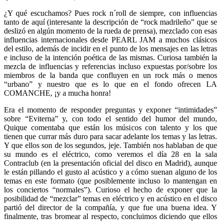
¿Y qué escuchamos? Pues rock n´roll de siempre, con influencias
tanto de aquí (interesante la descripción de “rock madrileño” que se
deslizó en algún momento de la rueda de prensa), mezclado con esas
influencias internacionales desde PEARL JAM a muchos clásicos
del estilo, además de incidir en el punto de los mensajes en las letras
e incluso de la intención poética de las mismas. Curiosa también la
mezcla de influencias y referencias incluso expuestas por/sobre los
miembros de la banda que confluyen en un rock más o menos
“urbano” y nuestro que es lo que en el fondo ofrecen LA
COMANCHE, ¡y a mucha honra!
Era el momento de responder preguntas y exponer “intimidades”
sobre “Eviterna” y, con todo el sentido del humor del mundo,
Quique comentaba que están los músicos con talento y los que
tienen que currar más duro para sacar adelante los temas y las letras.
Y que ellos son de los segundos, jeje. También nos hablaban de que
su mundo es el eléctrico, como veremos el día 28 en la sala
Contraclub (en la presentación oficial del disco en Madrid), aunque
le están pillando el gusto al acústico y a cómo suenan alguno de los
temas en este formato (que posiblemente incluso lo mantengan en
los conciertos “normales”). Curioso el hecho de exponer que la
posibilidad de “mezclar” temas en eléctrico y en acústico en el disco
partió del director de la compañía, y que fue una buena idea. Y
finalmente, tras bromear al respecto, concluimos diciendo que ellos