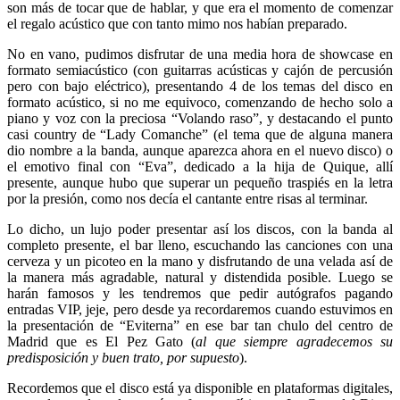
son más de tocar que de hablar, y que era el momento de comenzar
el regalo acústico que con tanto mimo nos habían preparado.
No en vano, pudimos disfrutar de una media hora de showcase en
formato semiacústico (con guitarras acústicas y cajón de percusión
pero con bajo eléctrico), presentando 4 de los temas del disco en
formato acústico, si no me equivoco, comenzando de hecho solo a
piano y voz con la preciosa “Volando raso”, y destacando el punto
casi country de “Lady Comanche” (el tema que de alguna manera
dio nombre a la banda, aunque aparezca ahora en el nuevo disco) o
el emotivo final con “Eva”, dedicado a la hija de Quique, allí
presente, aunque hubo que superar un pequeño traspiés en la letra
por la presión, como nos decía el cantante entre risas al terminar.
Lo dicho, un lujo poder presentar así los discos, con la banda al
completo presente, el bar lleno, escuchando las canciones con una
cerveza y un picoteo en la mano y disfrutando de una velada así de
la manera más agradable, natural y distendida posible. Luego se
harán famosos y les tendremos que pedir autógrafos pagando
entradas VIP, jeje, pero desde ya recordaremos cuando estuvimos en
la presentación de “Eviterna” en ese bar tan chulo del centro de
Madrid que es El Pez Gato (
al que siempre agradecemos su
predisposición y buen trato, por supuesto
).
Recordemos que el disco está ya disponible en plataformas digitales,