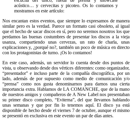
escucha del disco, rueda de prensa y showcase
acústico… y cervecitas y picoteo. Os lo contamos y
mostramos en este artículo:
Nos encantan estos eventos, que siempre lo expresamos de manera
similar pero es la verdad. Parece un formato casi obsoleto, al igual
que el hecho de sacar discos en sí, pero no seremos nosotros los que
perdamos las buenas costumbres de presentar los discos a la vieja
usanza, compartiendo unas cervezas, un rato de charla, unas
explicaciones y, ¿porqué no?, también un poco de música en directo
con los protagonistas de turno. ¡Os lo contamos!
En este caso, además, un servidor lo cuenta desde dos puntos de
vista, u observando desde dos vértices diferentes: como organizador,
“presentador” e incluso parte de la compañía discográfica, por un
lado, además de por supuesto como medio de comunicación y/o
“prensa” como nos gusta denominarnos para darnos una cierta
importancia extra. Hablamos de LA COMANCHE, que de la mano
de nuestros amigos y compañeros de A New Label nos presentaban
su primer disco completo, “Eviterna”, del que llevamos hablando
unas semanas y que por fin lo tenemos aquí. El disco ya está
disponible de hecho desde el viernes 7 de octubre, aunque el mismo
se presentó en exclusiva en este evento un par de días antes.