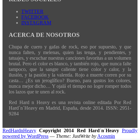
TWITTER
FACEBOOK
INSTAGRAM
ACERCA DE NOSOTROS
Chupa de cuero y gafas de rock, eso por supuesto, y que
nunca falten, y melenas, quien las tenga, y pendientes, y
tatuajes, y escuchar nuestras canciones favoritas a un volumen
brutal. Pero el color es blanco, y también rojo, que nunca falte
tampoco, que la sangre caliente tiene color y calor, y la
ilusión, y la pasión y la valentía. Rojo a muerte corren por su
casta… ¿Es un jeroglífico? Bueno, para gustos los colores,
nunca mejor dicho… Y ojalá el tiempo no logre romper todos
los lazos que te unen al rock.
Red Hard n Heavy es una revista online editada Por Red
Hard´n´Heavy en Madrid, España, desde 2014. ISSN: 2951-
9284
RedHardnHeavy
Copyright 2014 Red Hard´n´Heavy
Proudly
powered by WordPress
—
Theme: JustWrite by
Acosmin