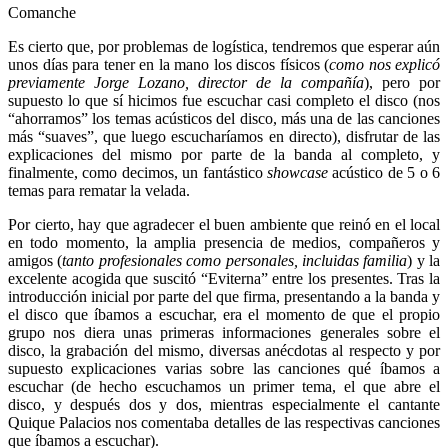
Comanche
Es cierto que, por problemas de logística, tendremos que esperar aún
unos días para tener en la mano los discos físicos (
como nos explicó
previamente Jorge Lozano, director de la compañía
), pero por
supuesto lo que sí hicimos fue escuchar casi completo el disco (nos
“ahorramos” los temas acústicos del disco, más una de las canciones
más “suaves”, que luego escucharíamos en directo), disfrutar de las
explicaciones del mismo por parte de la banda al completo, y
finalmente, como decimos, un fantástico
showcase
acústico de 5 o 6
temas para rematar la velada.
Por cierto, hay que agradecer el buen ambiente que reinó en el local
en todo momento, la amplia presencia de medios, compañeros y
amigos (
tanto profesionales como personales, incluidas familia
) y la
excelente acogida que suscitó “Eviterna” entre los presentes. Tras la
introducción inicial por parte del que firma, presentando a la banda y
el disco que íbamos a escuchar, era el momento de que el propio
grupo nos diera unas primeras informaciones generales sobre el
disco, la grabación del mismo, diversas anécdotas al respecto y por
supuesto explicaciones varias sobre las canciones qué íbamos a
escuchar (de hecho escuchamos un primer tema, el que abre el
disco, y después dos y dos, mientras especialmente el cantante
Quique Palacios nos comentaba detalles de las respectivas canciones
que íbamos a escuchar).