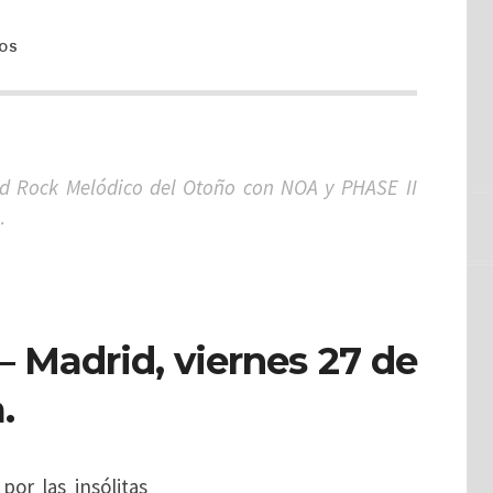
OS
d Rock Melódico del Otoño con NOA y PHASE II
…
 –
Madrid, viernes 27 de
.
por las insólitas