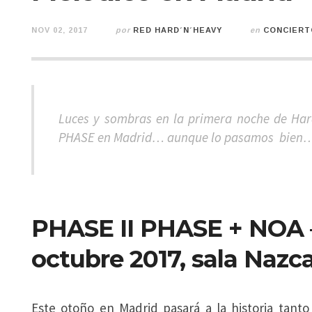
NOV 02, 2017
por
RED HARD´N´HEAVY
en
CONCIERT
Luces y sombras en la primera noche de Har
PHASE en Madrid… aunque lo pasamos bien
PHASE II PHASE + NOA
octubre 2017, sala Nazca
Este otoño en Madrid pasará a la historia tanto 