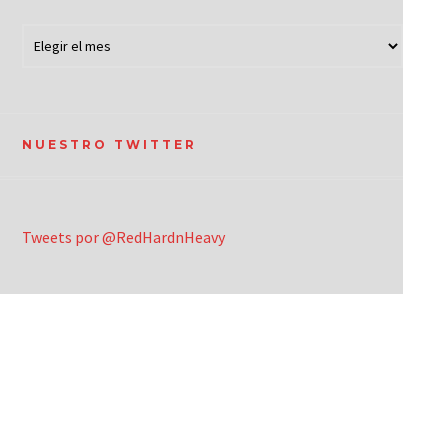
NUESTRO TWITTER
Tweets por @RedHardnHeavy