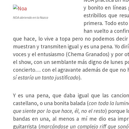
y bonito en líneas
estribillos que re
NOA abriendo en la Nazca
primera. Todo esto
han vuelto a confi
que hace, lo vive a topa pero no podemos deci
muestran y transmiten igual y es una pena. Yo dir
voces y el entusiasmo (Chema Granados) y por otr
el show, con un semblante más digno de lunes po
concierto… con el agravante además de que no 
sí estaría un tanto justificado
).
Y es una pena, que daba igual que las cancio
castellano, o una bonita balada (
con toda la lumi
que siente por lo que hace, él, no el resto
) porque l
bandas en una, al menos a mí me dio esa impr
guitarrista (
marcándose un complejo riff que sonó 