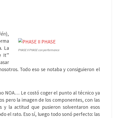
ién
),
orma
a. La
PHASE II PHASE con performance
 It”
pasar
nosotros. Todo eso se notaba y consiguieron el
mo NOA… Le costó coger el punto al técnico ya
os pero la imagen de los componentes, con las
as y la actitud que pusieron solventaron esos
do el rato. Eso sí, luego todo sonó perfecto: las