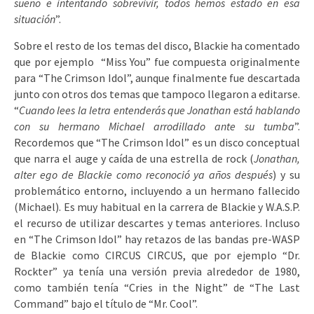
sueño e intentando sobrevivir, todos hemos estado en esa
situación
”.
Sobre el resto de los temas del disco, Blackie ha comentado
que por ejemplo “Miss You” fue compuesta originalmente
para “The Crimson Idol”, aunque finalmente fue descartada
junto con otros dos temas que tampoco llegaron a editarse.
“
Cuando lees la letra entenderás que Jonathan está hablando
con su hermano Michael arrodillado ante su tumba
”.
Recordemos que “The Crimson Idol” es un disco conceptual
que narra el auge y caída de una estrella de rock (
Jonathan,
alter ego de Blackie como reconoció ya años después
) y su
problemático entorno, incluyendo a un hermano fallecido
(Michael). Es muy habitual en la carrera de Blackie y W.A.S.P.
el recurso de utilizar descartes y temas anteriores. Incluso
en “The Crimson Idol” hay retazos de las bandas pre-WASP
de Blackie como CIRCUS CIRCUS, que por ejemplo “Dr.
Rockter” ya tenía una versión previa alrededor de 1980,
como también tenía “Cries in the Night” de “The Last
Command” bajo el título de “Mr. Cool”.