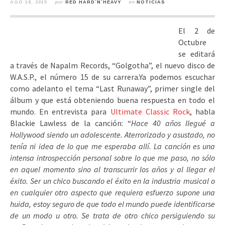
AGO 18, 2015
por
RED HARD´N´HEAVY
en
NOTICIAS
El 2 de
Octubre
se editará
a través de Napalm Records, “Golgotha”, el nuevo disco de
W.A.S.P., el número 15 de su carrera.
Ya podemos escuchar
como adelanto el tema “Last Runaway”, primer single del
álbum y que está obteniendo buena respuesta en todo el
mundo. En entrevista para
Ultimate Classic Rock
, habla
Blackie Lawless de la canción: “
Hace 40 años llegué a
Hollywood siendo un adolescente. Aterrorizado y asustado, no
tenía ni idea de lo que me esperaba allí. La canción es una
intensa introspección personal sobre lo que me paso, no sólo
en aquel momento sino al transcurrir los años y al llegar el
éxito. Ser un chico buscando el éxito en la industria musical o
en cualquier otro aspecto que requiera esfuerzo supone una
huida, estoy seguro de que todo el mundo puede identificarse
de un modo u otro. Se trata de otro chico persiguiendo su