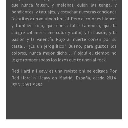
que nunca falten, y melenas, quien las tenga, y
pendientes, y tatuajes, y escuchar nuestras canciones
favoritas a un volumen brutal. Pero el color es blanco,
y también rojo, que nunca falte tampoco, que la
sangre caliente tiene color y calor, y la ilusión, y la
pasión y la valentía. Rojo a muerte corren por su
casta… ¿Es un jeroglífico? Bueno, para gustos los
colores, nunca mejor dicho… Y ojalá el tiempo no
logre romper todos los lazos que te unen al rock.
Red Hard n Heavy es una revista online editada Por
Red Hard´n´Heavy en Madrid, España, desde 2014.
ISSN: 2951-9284